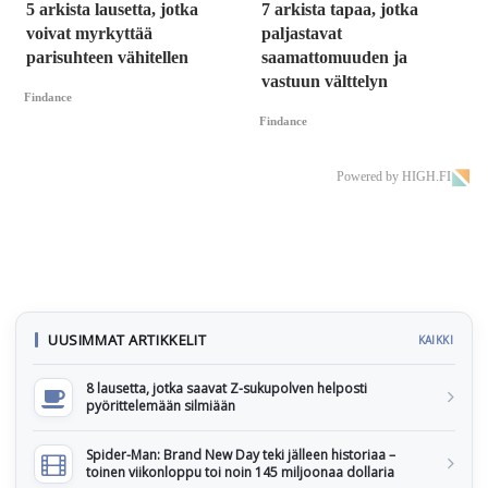
5 arkista lausetta, jotka
7 arkista tapaa, jotka
voivat myrkyttää
paljastavat
parisuhteen vähitellen
saamattomuuden ja
vastuun välttelyn
Findance
Findance
Powered by HIGH.FI
UUSIMMAT ARTIKKELIT
KAIKKI
8 lausetta, jotka saavat Z-sukupolven helposti
pyörittelemään silmiään
Spider-Man: Brand New Day teki jälleen historiaa –
toinen viikonloppu toi noin 145 miljoonaa dollaria