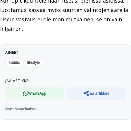
Kun opit kuuntelemaan itseäsi pienissä asioissa,
luottamus kasvaa myös suurten valintojen äärellä.
Usein vastaus ei ole monimutkainen, se on vain
hiljainen.
AIHEET
Intuitio
lifestyle
JAA ARTIKKELI
WhatsApp
Jaa artikkeli
Myös Snapchatissa