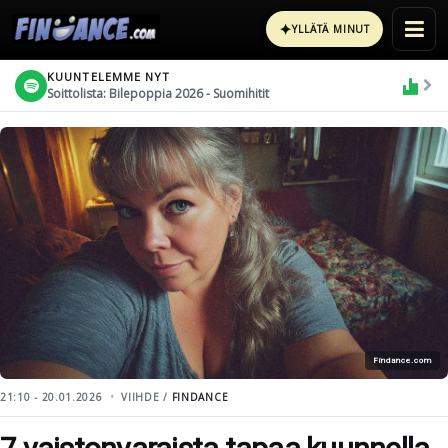
✦
YLLÄTÄ MINUT
KUUNTELEMME NYT
Soittolista: Bilepoppia 2026 - Suomihitit
Findance.com
21:10 - 20.01.2026
VIIHDE /
FINDANCE