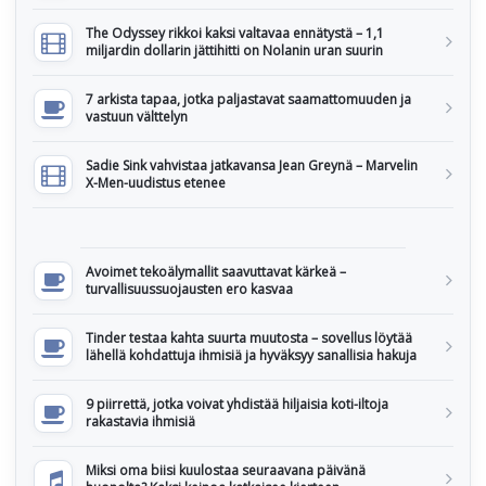
The Odyssey rikkoi kaksi valtavaa ennätystä – 1,1
miljardin dollarin jättihitti on Nolanin uran suurin
7 arkista tapaa, jotka paljastavat saamattomuuden ja
vastuun välttelyn
Sadie Sink vahvistaa jatkavansa Jean Greynä – Marvelin
X-Men-uudistus etenee
Avoimet tekoälymallit saavuttavat kärkeä –
turvallisuussuojausten ero kasvaa
Tinder testaa kahta suurta muutosta – sovellus löytää
lähellä kohdattuja ihmisiä ja hyväksyy sanallisia hakuja
9 piirrettä, jotka voivat yhdistää hiljaisia koti-iltoja
rakastavia ihmisiä
Miksi oma biisi kuulostaa seuraavana päivänä