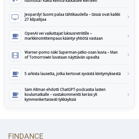
huonolta? Kaksi keinoa katkaisee kierteen
Jeopardy! Suomi palaa tähtikaudella – tässä ovat kaikki
27 kilpailijaa
OpenAI vei vaikuttajat luksusretriitille –
markkinointitempaus kääntyi yhtiötä vastaan
Warner-pomo näki Superman-jatko-osan kuvia – Man
of Tomorrowin luvataan näyttävän upealta
5 arkista lausetta, jotka kertovat syvästä kiintymyksestä
Sam Altman ehdotti ChatGPT-podcastia lasten
koulumatkalle – vastakommentti keräsi yli
kymmenkertaisesti tykkäyksiä
FINDANCE