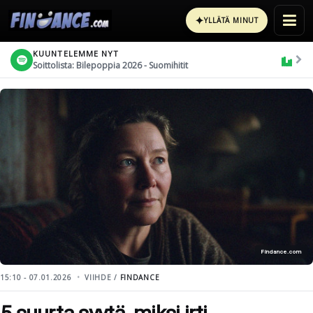
✦
YLLÄTÄ MINUT
KUUNTELEMME NYT
Soittolista: Bilepoppia 2026 - Suomihitit
Findance.com
15:10 - 07.01.2026
VIIHDE /
FINDANCE