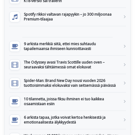
K18-versio sai trailerin
Spotify rikkoi valtavan rajapyykin – jo 300 miljoonaa
Premium-tilaajaa
9 arkista merkkiä siitä, ettei mies suhtaudu
tapailemaansa ihmiseen kunnioittavasti
The Odyssey avasi Travis Scottille uuden oven –
seuraavaksi tähtäimessä omat elokuvat
Spider-Man: Brand New Day nousi vuoden 2026
tuottoisimmaksi elokuvaksi vain seitsemässä päivässä
10 tilannetta, joissa fiksu ihminen ei tuo kaikkea
osaamistaan esiin
6 arkista tapaa, jotka voivat kertoa henkisestä ja
emotionaalisesta älykkyydestä