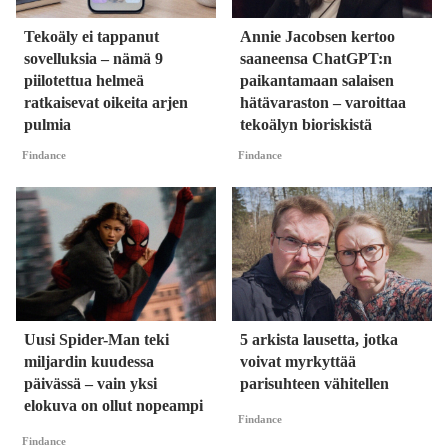
Tekoäly ei tappanut
Annie Jacobsen kertoo
sovelluksia – nämä 9
saaneensa ChatGPT:n
piilotettua helmeä
paikantamaan salaisen
ratkaisevat oikeita arjen
hätävaraston – varoittaa
pulmia
tekoälyn bioriskistä
Findance
Findance
Uusi Spider-Man teki
5 arkista lausetta, jotka
miljardin kuudessa
voivat myrkyttää
päivässä – vain yksi
parisuhteen vähitellen
elokuva on ollut nopeampi
Findance
Findance