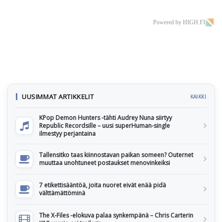
Powered by HIGH.FI
UUSIMMAT ARTIKKELIT
KAIKKI
KPop Demon Hunters -tähti Audrey Nuna siirtyy
Republic Recordsille – uusi superHuman-single
ilmestyy perjantaina
Tallensitko taas kiinnostavan paikan someen? Outernet
muuttaa unohtuneet postaukset menovinkeiksi
7 etikettisääntöä, joita nuoret eivät enää pidä
välttämättöminä
The X-Files -elokuva palaa synkempänä – Chris Carterin