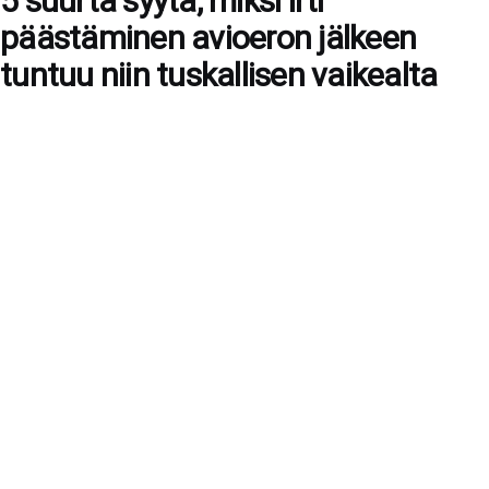
5 suurta syytä, miksi irti
päästäminen avioeron jälkeen
tuntuu niin tuskallisen vaikealta