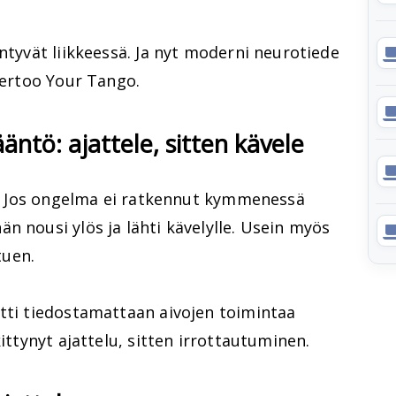
ntyvät liikkeessä. Ja nyt moderni neurotiede
 kertoo Your Tango.
tö: ajattele, sitten kävele
te. Jos ongelma ei ratkennut kymmenessä
n nousi ylös ja lähti kävelylle. Usein myös
tuen.
ytti tiedostamattaan aivojen toimintaa
kittynyt ajattelu, sitten irrottautuminen.