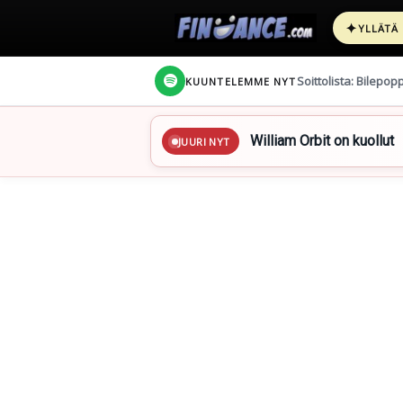
✦
YLLÄTÄ
Soittolista: Bilepop
KUUNTELEMME NYT
William Orbit on kuollut
JUURI NYT