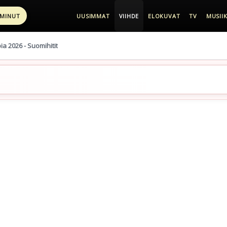
 MINUT
UUSIMMAT
VIIHDE
ELOKUVAT
TV
MUSIIK
pia 2026 - Suomihitit