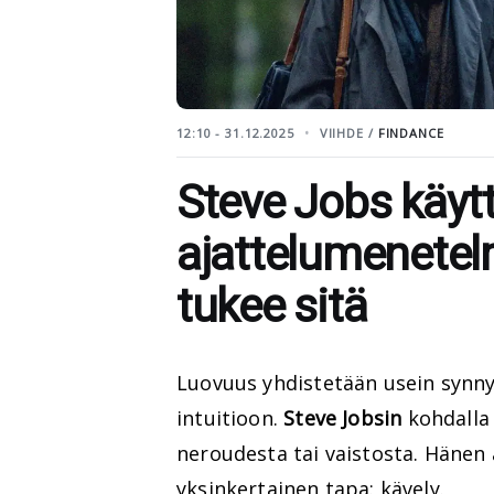
12:10 - 31.12.2025
VIIHDE /
FINDANCE
Steve Jobs käytt
ajattelumenetel
tukee sitä
Luovuus yhdistetään usein synny
intuitioon.
Steve Jobsin
kohdalla 
neroudesta tai vaistosta. Hänen 
yksinkertainen tapa: kävely.