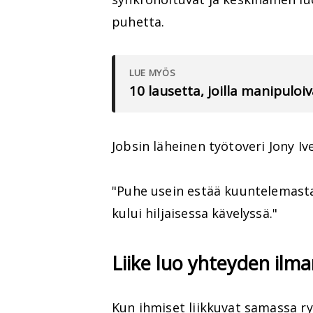
puhetta.
LUE MYÖS
10 lausetta, joilla manipuloi
Jobsin läheinen työtoveri Jony Ive
"Puhe usein estää kuuntelemasta
kului hiljaisessa kävelyssä."
Liike luo yhteyden ilm
Kun ihmiset liikkuvat samassa r