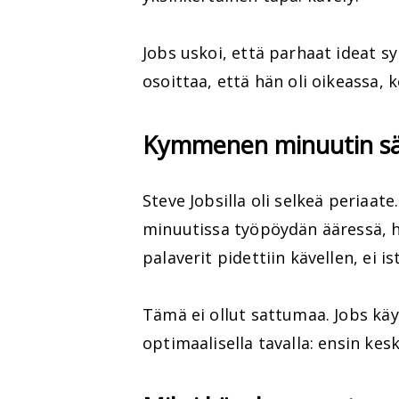
Jobs uskoi, että parhaat ideat sy
osoittaa, että hän oli oikeassa,
Kymmenen minuutin sään
Steve Jobsilla oli selkeä periaa
minuutissa työpöydän ääressä, hä
palaverit pidettiin kävellen, ei is
Tämä ei ollut sattumaa. Jobs kä
optimaalisella tavalla: ensin kes