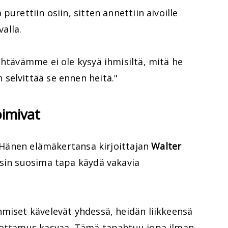
purettiin osiin, sitten annettiin aivoille
valla.
ehtävämme ei ole kysyä ihmisiltä, mitä he
selvittää se ennen heitä."
oimivat
n. Hänen elämäkertansa kirjoittajan
Walter
sin suosima tapa käydä vakavia
hmiset kävelevät yhdessä, heidän liikkeensä
luottamus kasvaa. Tämä tapahtuu jopa ilman