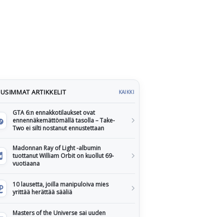
USIMMAT ARTIKKELIT
KAIKKI
GTA 6:n ennakkotilaukset ovat
ennennäkemättömällä tasolla – Take-
Two ei silti nostanut ennustettaan
Madonnan Ray of Light -albumin
tuottanut William Orbit on kuollut 69-
vuotiaana
10 lausetta, joilla manipuloiva mies
yrittää herättää sääliä
Masters of the Universe sai uuden