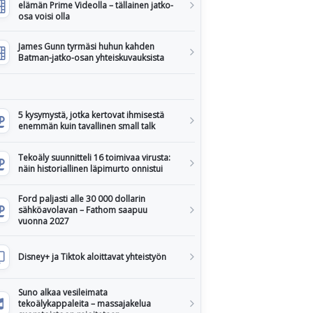
elämän Prime Videolla – tällainen jatko-
osa voisi olla
James Gunn tyrmäsi huhun kahden
Batman-jatko-osan yhteiskuvauksista
5 kysymystä, jotka kertovat ihmisestä
enemmän kuin tavallinen small talk
Tekoäly suunnitteli 16 toimivaa virusta:
näin historiallinen läpimurto onnistui
Ford paljasti alle 30 000 dollarin
sähköavolavan – Fathom saapuu
vuonna 2027
Disney+ ja Tiktok aloittavat yhteistyön
Suno alkaa vesileimata
tekoälykappaleita – massajakelua