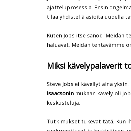
ajatteluprosessia. Ensin ongelma 
tilaa yhdistellä asioita uudella ta
Kuten Jobs itse sanoi: "Meidän t
haluavat. Meidän tehtävämme on 
Miksi kävelypalaverit t
Steve Jobs ei kävellyt aina yksi
Isaacsonin
mukaan kävely oli Job
keskusteluja.
Tutkimukset tukevat tätä. Kun i
synkronoituvat ja keskinäinen 