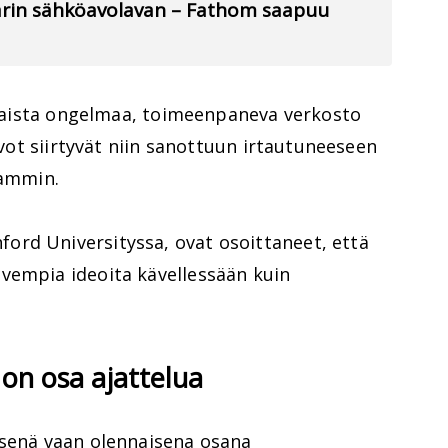
llarin sähköavolavan – Fathom saapuu
atkaista ongelmaa, toimeenpaneva verkosto
aivot siirtyvät niin sanottuun irtautuneeseen
aammin.
rd Universityssa, ovat osoittaneet, että
vempia ideoita kävellessään kuin
 on osa ajattelua
ksenä vaan olennaisena osana