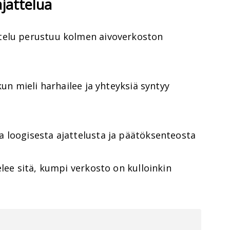
ajattelua
telu perustuu kolmen aivoverkoston
kun mieli harhailee ja yhteyksiä syntyy
 loogisesta ajattelusta ja päätöksenteosta
elee sitä, kumpi verkosto on kulloinkin