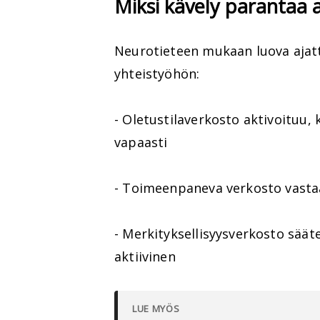
Miksi kävely parantaa 
Neurotieteen mukaan luova ajat
yhteistyöhön:
- Oletustilaverkosto aktivoituu, 
vapaasti
- Toimeenpaneva verkosto vastaa
- Merkityksellisyysverkosto säät
aktiivinen
LUE MYÖS