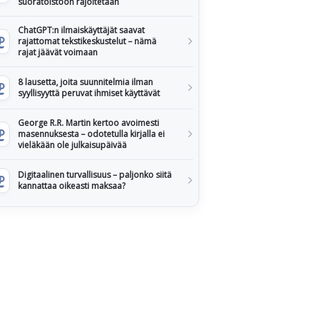
suoratoistoon rajoitetaan
ChatGPT:n ilmaiskäyttäjät saavat
rajattomat tekstikeskustelut – nämä
rajat jäävät voimaan
8 lausetta, joita suunnitelmia ilman
syyllisyyttä peruvat ihmiset käyttävät
George R.R. Martin kertoo avoimesti
masennuksesta – odotetulla kirjalla ei
vieläkään ole julkaisupäivää
Digitaalinen turvallisuus – paljonko siitä
kannattaa oikeasti maksaa?