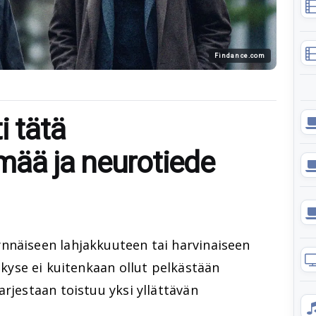
Findance.com
i tätä
mää ja neurotiede
nnäiseen lahjakkuuteen tai harvinaiseen
kyse ei kuitenkaan ollut pelkästään
arjestaan toistuu yksi yllättävän