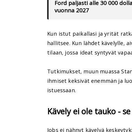
Ford paljasti alle 30 000 do
vuonna 2027
Kun istut paikallasi ja yrität r
hallitsee. Kun lähdet kävelylle, 
tilaan, jossa ideat syntyvät vap
Tutkimukset, muun muassa Stanfo
ihmiset keksivät enemmän ja luo
istuessaan.
Kävely ei ole tauko - se
Jobs ei nähnyt kävelyä keskeyty