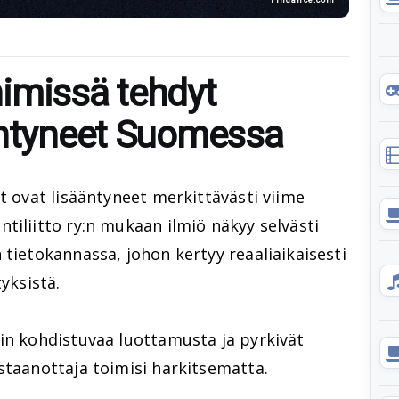
imissä tehdyt
äntyneet Suomessa
et ovat lisääntyneet merkittävästi viime
tiliitto ry:n mukaan ilmiö näkyy selvästi
 tietokannassa, johon kertyy reaaliaikaisesti
yksistä.
in kohdistuvaa luottamusta ja pyrkivät
staanottaja toimisi harkitsematta.