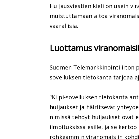
Huijausviestien kieli on usein vira
muistuttamaan aitoa viranomaisvi
vaarallisia.
Luottamus viranomaisii
Suomen Telemarkkinointiliiton p
sovelluksen tietokanta tarjoaa a
"Kilpi-sovelluksen tietokanta anta
huijaukset ja häiritsevät yhteyden
nimissä tehdyt huijaukset ovat e
ilmoituksissa esille, ja se kertoo
rohkeammin viranomaisiin kohdis