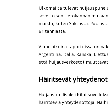
Ulkomailta tulevat huijauspuhelut
sovelluksen tietokannan mukaan 
maista, kuten Saksasta, Puolasta
Britanniasta.
Viime aikoina raporteissa on nä
Argentiina, Italia, Ranska, Liettu
että huijausverkostot muuttavat 
Häiritsevät yhteydeno
Huijausten lisäksi Kilpi-sovellu
häiritseviä yhteydenottoja. Näi