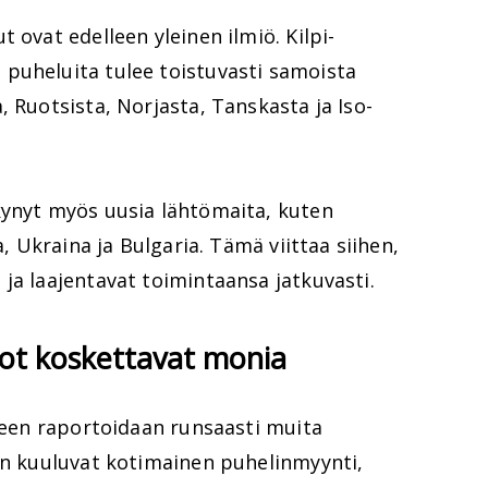
 ovat edelleen yleinen ilmiö. Kilpi-
puheluita tulee toistuvasti samoista
, Ruotsista, Norjasta, Tanskasta ja Iso-
kynyt myös uusia lähtömaita, kuten
a, Ukraina ja Bulgaria. Tämä viittaa siihen,
ja laajentavat toimintaansa jatkuvasti.
tot koskettavat monia
kseen raportoidaan runsaasti muita
hin kuuluvat kotimainen puhelinmyynti,