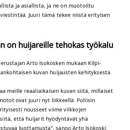
llista ja asiallista, ja ne on muotoiltu
estintää. Juuri tämä tekee niistä erityisen
n on huijareille tehokas työkalu
erustajan Arto Isokosken mukaan Kilpi-
jankohtaisen kuvan huijausten kehityksestä.
a meille reaaliaikaisen kuvan siitä, millaiset
otot ovat juuri nyt liikkeellä. Poliisin
rityisesti nousseet viime viikkojen
 siitä, että huijarit hyödyntävät yhä
tuvaa luottamusta", sanoo Arto Isokoski.