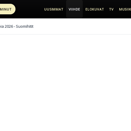
 MINUT
UUSIMMAT
VIIHDE
ELOKUVAT
TV
MUSIIK
pia 2026 - Suomihitit