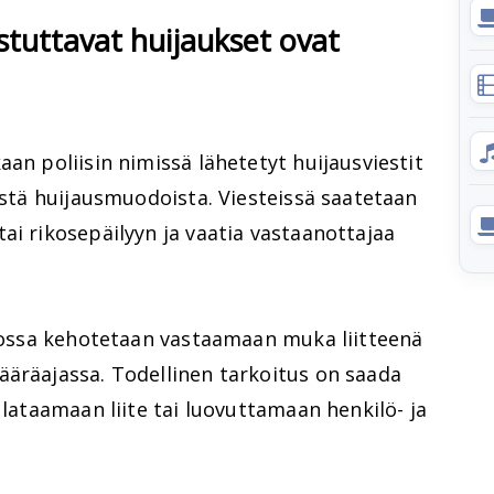
stuttavat huijaukset ovat
an poliisin nimissä lähetetyt huijausviestit
mistä huijausmuodoista. Viesteissä saatetaan
ai rikosepäilyyn ja vaatia vastaanottajaa
 jossa kehotetaan vastaamaan muka liitteenä
ääräajassa. Todellinen tarkoitus on saada
 lataamaan liite tai luovuttamaan henkilö- ja