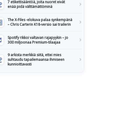
7 etikettisääntöä, joita nuoret eivät
enää pidä välttämättöminä
The X-Files -elokuva palaa synkempänä
– Chris Carterin K18-versio sai trailerin
Spotify rikkoi valtavan rajapyykin – jo
300 miljoonaa Premium-tilaajaa
9 arkista merkkiä siitä, ettei mies
suhtaudu tapailemaansa ihmiseen
kunnioittavasti