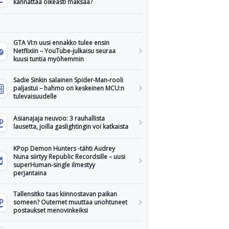
kannattaa oikeasti maksaa?
GTA VI:n uusi ennakko tulee ensin
Netflixiin – YouTube-julkaisu seuraa
kuusi tuntia myöhemmin
Sadie Sinkin salainen Spider-Man-rooli
paljastui – hahmo on keskeinen MCU:n
tulevaisuudelle
Asianajaja neuvoo: 3 rauhallista
lausetta, joilla gaslightingin voi katkaista
KPop Demon Hunters -tähti Audrey
Nuna siirtyy Republic Recordsille – uusi
superHuman-single ilmestyy
perjantaina
Tallensitko taas kiinnostavan paikan
someen? Outernet muuttaa unohtuneet
postaukset menovinkeiksi