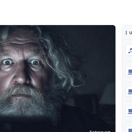
U
Findance.com