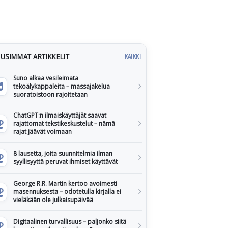
USIMMAT ARTIKKELIT
KAIKKI
Suno alkaa vesileimata
tekoälykappaleita – massajakelua
suoratoistoon rajoitetaan
ChatGPT:n ilmaiskäyttäjät saavat
rajattomat tekstikeskustelut – nämä
rajat jäävät voimaan
8 lausetta, joita suunnitelmia ilman
syyllisyyttä peruvat ihmiset käyttävät
George R.R. Martin kertoo avoimesti
masennuksesta – odotetulla kirjalla ei
vieläkään ole julkaisupäivää
Digitaalinen turvallisuus – paljonko siitä