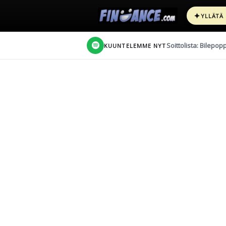
✦
YLLÄTÄ
Soittolista: Bilepop
KUUNTELEMME NYT