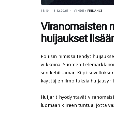
15:10 - 18.12.2025
VIIHDE /
FINDANCE
Viranomaisten n
huijaukset lisä
Poliisin nimissä tehdyt huijauks
viikkoina. Suomen Telemarkkinoin
sen kehittämän Kilpi-sovelluksen
käyttäjien ilmoituksia huijausyrit
Huijarit hyödyntävät viranomaisi
luomaan kiireen tuntua, jotta va