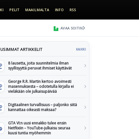
KI
PELIT
MAAILMALTA
INFO
RSS
AVAA SOITIN
USIMMAT ARTIKKELIT
KAIKKI
8 lausetta, joita suunnitelmia ilman
syyllisyyttä peruvat ihmiset käyttävät
George R.R. Martin kertoo avoimesti
masennuksesta – odotetulla kirjalla ei
vieläkään ole julkaisupäivää
Digitaalinen turvallisuus – paljonko siitä
kannattaa oikeasti maksaa?
GTA VI:n uusi ennakko tulee ensin
Netflixiin – YouTube-julkaisu seuraa
kuusi tuntia myöhemmin