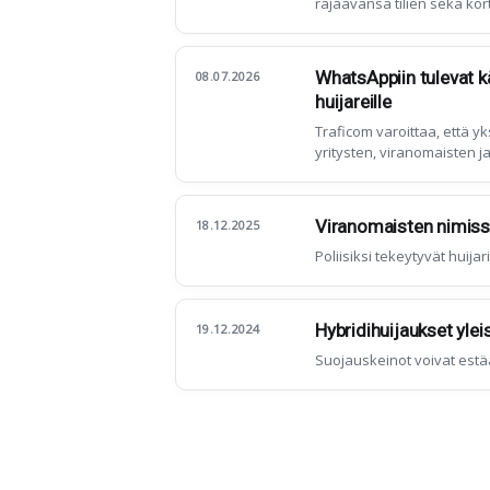
rajaavansa tilien sekä kor
selviä puutteita turvallisi
WhatsAppiin tulevat k
08.07.2026
huijareille
Traficom varoittaa, että y
yritysten, viranomaisten j
huijausyrityksiä.
Viranomaisten nimiss
18.12.2025
Poliisiksi tekeytyvät huijari
Hybridihuijaukset yle
19.12.2024
Suojauskeinot voivat estä