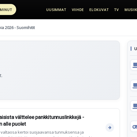
 MINUT
UUSIMMAT
VIIHDE
ELOKUVAT
TV
MUSIIK
pia 2026 - Suomihitit
U
t.
sista välttelee pankkitunnuslinkkejä -
 alle puolet
ä valtaosa kertoi suojaavansa tunnuksensa ja