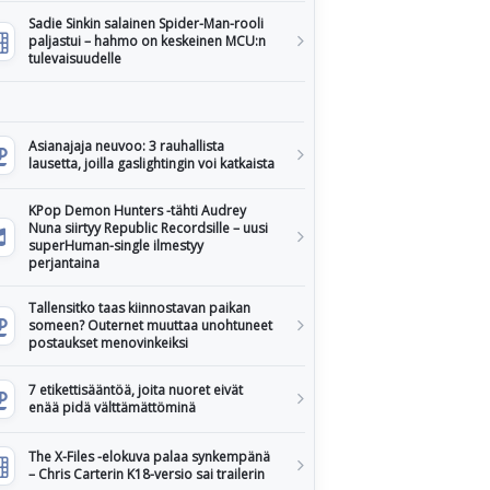
Sadie Sinkin salainen Spider-Man-rooli
paljastui – hahmo on keskeinen MCU:n
tulevaisuudelle
Asianajaja neuvoo: 3 rauhallista
lausetta, joilla gaslightingin voi katkaista
KPop Demon Hunters -tähti Audrey
Nuna siirtyy Republic Recordsille – uusi
superHuman-single ilmestyy
perjantaina
Tallensitko taas kiinnostavan paikan
someen? Outernet muuttaa unohtuneet
postaukset menovinkeiksi
7 etikettisääntöä, joita nuoret eivät
enää pidä välttämättöminä
The X-Files -elokuva palaa synkempänä
– Chris Carterin K18-versio sai trailerin