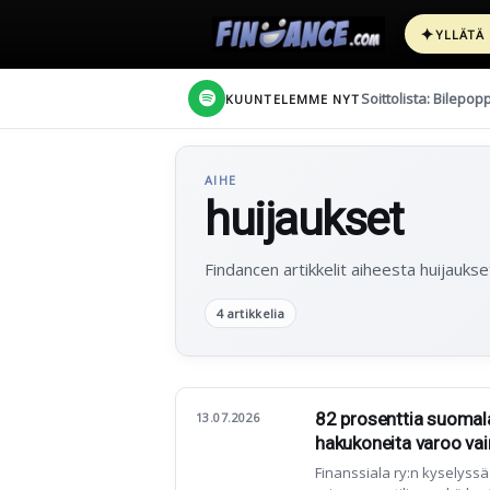
✦
YLLÄTÄ
Soittolista: Bilepop
KUUNTELEMME NYT
AIHE
huijaukset
Findancen artikkelit aiheesta huijaukse
4 artikkelia
82 prosenttia suomalai
13.07.2026
hakukoneita varoo vain
Finanssiala ry:n kyselyss