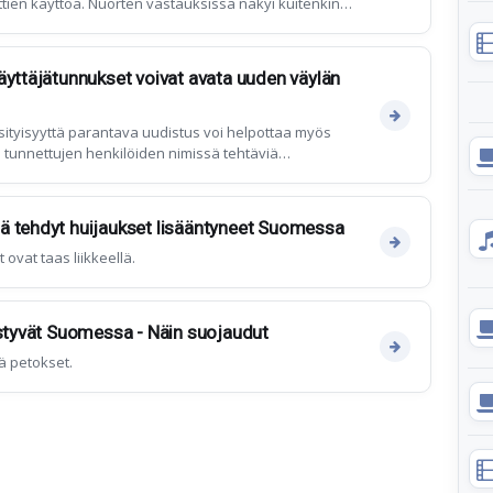
ttien käyttöä. Nuorten vastauksissa näkyi kuitenkin
ssa kirjautumistavoissa.
äyttäjätunnukset voivat avata uuden väylän
ksityisyyttä parantava uudistus voi helpottaa myös
a tunnettujen henkilöiden nimissä tehtäviä
ä tehdyt huijaukset lisääntyneet Suomessa
t ovat taas liikkeellä.
istyvät Suomessa - Näin suojaudut
ä petokset.