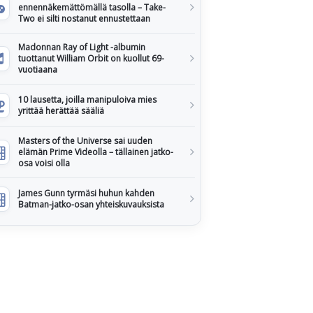
ennennäkemättömällä tasolla – Take-
Two ei silti nostanut ennustettaan
Madonnan Ray of Light -albumin
tuottanut William Orbit on kuollut 69-
vuotiaana
10 lausetta, joilla manipuloiva mies
yrittää herättää sääliä
Masters of the Universe sai uuden
elämän Prime Videolla – tällainen jatko-
osa voisi olla
James Gunn tyrmäsi huhun kahden
Batman-jatko-osan yhteiskuvauksista