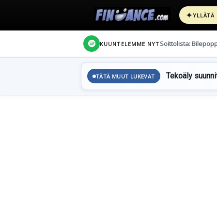
✦
YLLÄTÄ
Soittolista: Bilepop
KUUNTELEMME NYT
Tekoäly suunnit
TÄTÄ MUUT LUKEVAT