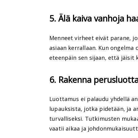
5. Älä kaiva vanhoja ha
Menneet virheet eivät parane, jo
asiaan kerrallaan. Kun ongelma on 
eteenpäin sen sijaan, että jäisit
6. Rakenna perusluott
Luottamus ei palaudu yhdellä ant
lupauksista, jotka pidetään, ja a
turvalliseksi. Tutkimusten muk
vaatii aikaa ja johdonmukaisuutt