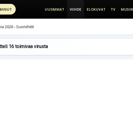
 MINUT
UUSIMMAT
VIIHDE
ELOKUVAT
TV
MUSIIK
pia 2026 - Suomihitit
teli 16 toimivaa virusta