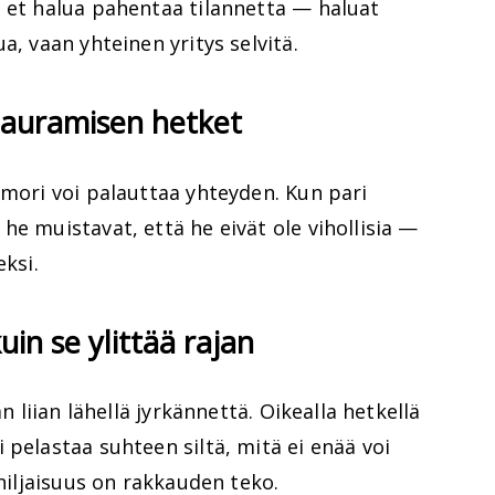
ä et halua pahentaa tilannetta — haluat
a, vaan yhteinen yritys selvitä.
nauramisen hetket
umori voi palauttaa yhteyden. Kun pari
he muistavat, että he eivät ole vihollisia —
eksi.
uin se ylittää rajan
an liian lähellä jyrkännettä. Oikealla hetkellä
 pelastaa suhteen siltä, mitä ei enää voi
 hiljaisuus on rakkauden teko.