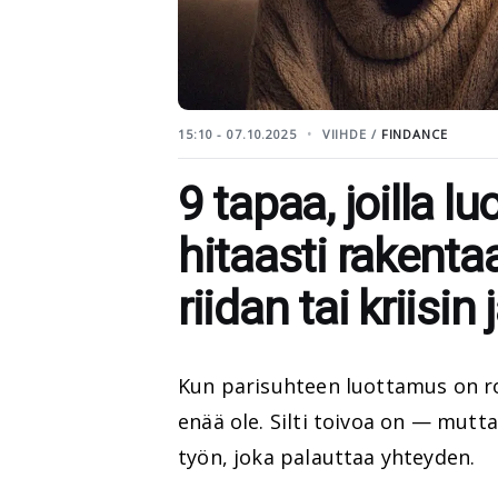
15:10 - 07.10.2025
VIIHDE /
FINDANCE
9 tapaa, joilla 
hitaasti rakenta
riidan tai kriisin
Kun parisuhteen luottamus on ro
enää ole. Silti toivoa on — mut
työn, joka palauttaa yhteyden.