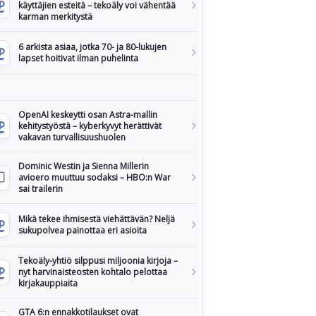
käyttäjien esteitä – tekoäly voi vähentää
karman merkitystä
6 arkista asiaa, jotka 70- ja 80-lukujen
lapset hoitivat ilman puhelinta
OpenAI keskeytti osan Astra-mallin
kehitystyöstä – kyberkyvyt herättivät
vakavan turvallisuushuolen
Dominic Westin ja Sienna Millerin
avioero muuttuu sodaksi – HBO:n War
sai trailerin
Mikä tekee ihmisestä viehättävän? Neljä
sukupolvea painottaa eri asioita
Tekoäly-yhtiö silppusi miljoonia kirjoja –
nyt harvinaisteosten kohtalo pelottaa
kirjakauppiaita
GTA 6:n ennakkotilaukset ovat