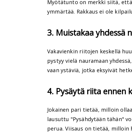
Myötätunto on merkki siitä, ett
ymmärtää. Rakkaus ei ole kilpailu
3. Muistakaa yhdessä 
Vakavienkin riitojen keskellä hu
pystyy vielä nauramaan yhdessä, 
vaan ystäviä, jotka eksyivät hetk
4. Pysäytä riita ennen k
Jokainen pari tietää, milloin olla
lausuttu "Pysähdytään tähän" voi
perua. Viisaus on tietää, milloin