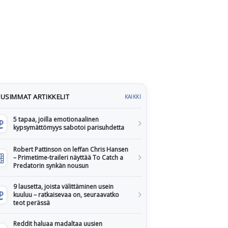
USIMMAT ARTIKKELIT
KAIKKI
5 tapaa, joilla emotionaalinen
kypsymättömyys sabotoi parisuhdetta
Robert Pattinson on leffan Chris Hansen
– Primetime-traileri näyttää To Catch a
Predatorin synkän nousun
9 lausetta, joista välittäminen usein
kuuluu – ratkaisevaa on, seuraavatko
teot perässä
Reddit haluaa madaltaa uusien