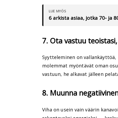
LUE MYÖS
6 arkista asiaa, jotka 70- ja 
7. Ota vastuu teoistasi,
Syytteleminen on vallankäyttöä, 
molemmat myöntävät oman osuu
vastuun, he alkavat jälleen pelat
8. Muunna negatiivinen
Viha on usein vain väärin kanavo
rakentavaksi energiaksi — keskus