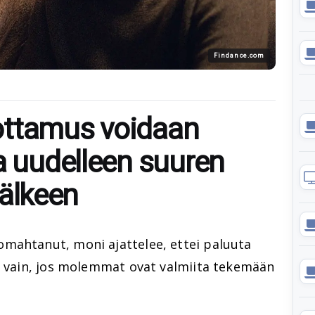
Findance.com
luottamus voidaan
a uudelleen suuren
 jälkeen
mahtanut, moni ajattelee, ettei paluuta
ta vain, jos molemmat ovat valmiita tekemään