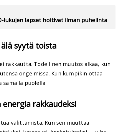
80-lukujen lapset hoitivat ilman puhelinta
 älä syytä toista
ei rakkautta. Todellinen muutos alkaa, kun
tensa ongelmissa. Kun kumpikin ottaa
a samalla puolella.
 energia rakkaudeksi
itua välittämistä. Kun sen muuttaa
teluksi, katseeksi, kosketukseksi — viha