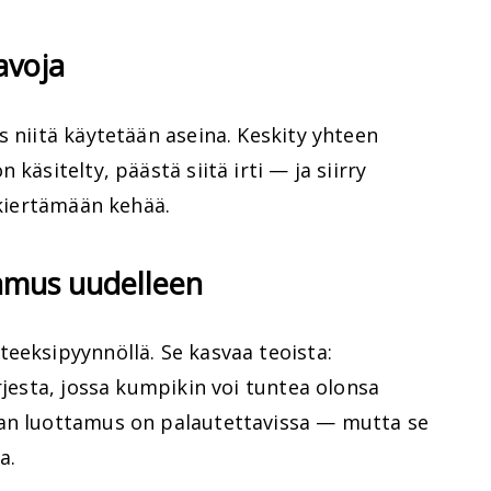
avoja
s niitä käytetään aseina. Keskity yhteen
käsitelty, päästä siitä irti — ja siirry
 kiertämään kehää.
amus uudelleen
eeksipyynnöllä. Se kasvaa teoista:
rjesta, jossa kumpikin voi tuntea olonsa
aan luottamus on palautettavissa — mutta se
a.