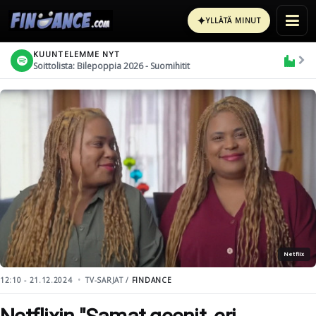
✦
YLLÄTÄ MINUT
KUUNTELEMME NYT
Soittolista: Bilepoppia 2026 - Suomihitit
Netflix
12:10 - 21.12.2024
TV-SARJAT /
FINDANCE