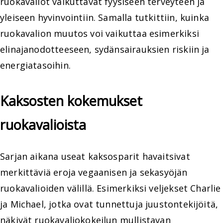
ruokavaliot vaikuttavat fyysiseen terveyteen ja
yleiseen hyvinvointiin. Samalla tutkittiin, kuinka
ruokavalion muutos voi vaikuttaa esimerkiksi
elinajanodotteeseen, sydänsairauksien riskiin ja
energiatasoihin.
Kaksosten kokemukset
ruokavalioista
Sarjan aikana useat kaksosparit havaitsivat
merkittäviä eroja vegaanisen ja sekasyöjän
ruokavalioiden välillä. Esimerkiksi veljekset Charlie
ja Michael, jotka ovat tunnettuja juustontekijöitä,
näkivät ruokavaliokokeilun mullistavan