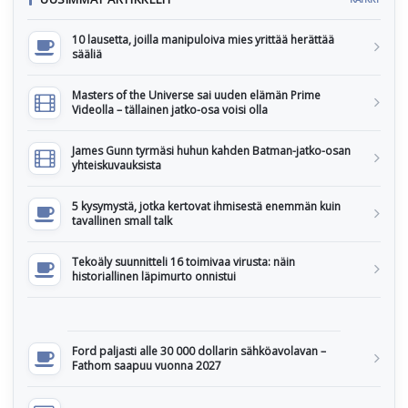
10 lausetta, joilla manipuloiva mies yrittää herättää
sääliä
Masters of the Universe sai uuden elämän Prime
Videolla – tällainen jatko-osa voisi olla
James Gunn tyrmäsi huhun kahden Batman-jatko-osan
yhteiskuvauksista
5 kysymystä, jotka kertovat ihmisestä enemmän kuin
tavallinen small talk
Tekoäly suunnitteli 16 toimivaa virusta: näin
historiallinen läpimurto onnistui
Ford paljasti alle 30 000 dollarin sähköavolavan –
Fathom saapuu vuonna 2027