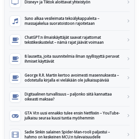
Disney+ ja Tiktok aloittavat yhteistyön
Suno alkaa vesileimata tekoälykappaleita –
massajakelua suoratoistoon rajoitetaan
ChatGPT:n ilmaiskäyttäjät saavat rajattomat
tekstikeskustelut – nämä rajat jäävät voimaan
8 lausetta, joita suunnitelmia ilman syyllisyyttä peruvat
ihmiset käyttävät
George R.R. Martin kertoo avoimesti masennuksesta –
odotetulla kirjalla ei vieläkään ole julkaisupäivää
Digitaalinen turvallisuus – paljonko siitä kannattaa
oikeasti maksaa?
GTA VI:n uusi ennakko tulee ensin Netflixiin – YouTube-
julkaisu seuraa kuusi tuntia myöhemmin
Sadie Sinkin salainen Spider-Man-rooli paljastui –
hahmo on keskeinen MCU:n tulevaisuudelle