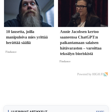
10 lausetta, joilla
Annie Jacobsen kertoo
manipuloiva mies yrittää
saaneensa ChatGPT:n
herättää sääliä
paikantamaan salaisen
hätävaraston – varoittaa
Findance
tekoälyn bioriskistä
Findance
Powered by HIGH.FI
UUSIMMAT ARTIKKELIT
KAIKKI