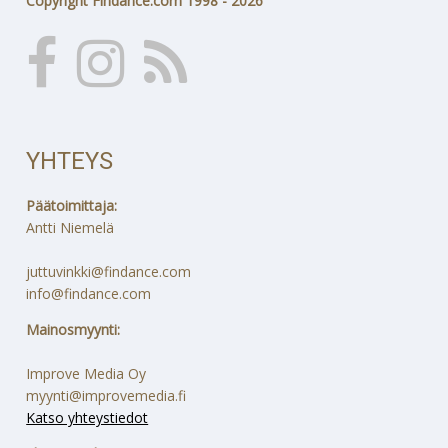
Copyright Findance.com 1998 - 2026
YHTEYS
Päätoimittaja:
Antti Niemelä
juttuvinkki@findance.com
info@findance.com
Mainosmyynti:
Improve Media Oy
myynti@improvemedia.fi
Katso yhteystiedot