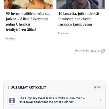
90-luvun kulttikomedia saa
10 lausetta, jotka tekevät
jatkoa – Alicia Silverstone
ihmisestä henkisesti
palaa Cheriksi
raskaan kumppanin
teinityttären äitinä
Findance
Findance
Powered by HIGH.FI
UUSIMMAT ARTIKKELIT
KAIKKI
The Odyssey avasi Travis Scottille uuden oven –
seuraavaksi tähtäimessä omat elokuvat