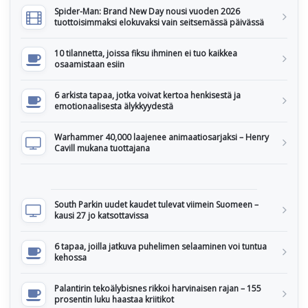
Spider-Man: Brand New Day nousi vuoden 2026
tuottoisimmaksi elokuvaksi vain seitsemässä päivässä
10 tilannetta, joissa fiksu ihminen ei tuo kaikkea
osaamistaan esiin
6 arkista tapaa, jotka voivat kertoa henkisestä ja
emotionaalisesta älykkyydestä
Warhammer 40,000 laajenee animaatiosarjaksi – Henry
Cavill mukana tuottajana
South Parkin uudet kaudet tulevat viimein Suomeen –
kausi 27 jo katsottavissa
6 tapaa, joilla jatkuva puhelimen selaaminen voi tuntua
kehossa
Palantirin tekoälybisnes rikkoi harvinaisen rajan – 155
prosentin luku haastaa kriitikot