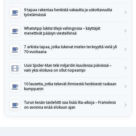
9 tapaa rakentaa henkistä vakautta ja uskottavuutta
työelämässä
WhatsApp lukitsi tilejä vahingossa – käyttäjät
menettivät pääsyn viesteihinsä
7 arkista tapaa, jotka tukevat mielen terävyyttä vielä yli
70-vuotiaana
Uusi Spider-Man teki miljardin kuudessa päivässä –
vain yksi elokuva on ollut nopeampi
10 lausetta, jotka tekevät ihmisestä henkisesti raskaan
kumppanin
Turun kesän taidehitti saa lisää ilta-aikoja – Frameless
on avoinna enää elokuun ajan