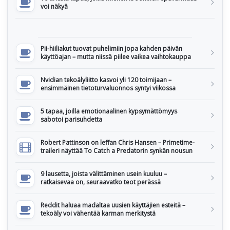
voi näkyä
Pii-hiiliakut tuovat puhelimiin jopa kahden päivän
käyttöajan – mutta niissä piilee vaikea vaihtokauppa
Nvidian tekoälyliitto kasvoi yli 120 toimijaan –
ensimmäinen tietoturvaluonnos syntyi viikossa
5 tapaa, joilla emotionaalinen kypsymättömyys
sabotoi parisuhdetta
Robert Pattinson on leffan Chris Hansen – Primetime-
traileri näyttää To Catch a Predatorin synkän nousun
9 lausetta, joista välittäminen usein kuuluu –
ratkaisevaa on, seuraavatko teot perässä
Reddit haluaa madaltaa uusien käyttäjien esteitä –
tekoäly voi vähentää karman merkitystä