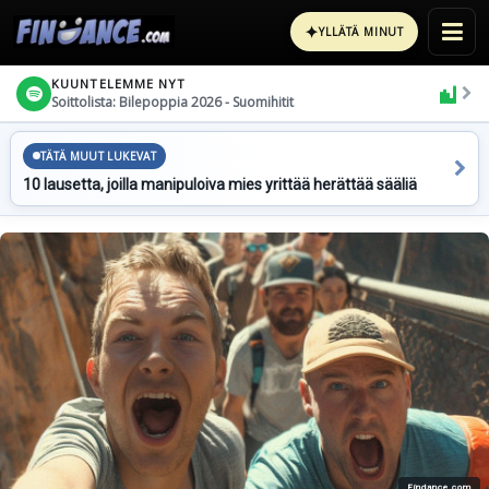
✦
YLLÄTÄ MINUT
KUUNTELEMME NYT
Soittolista: Bilepoppia 2026 - Suomihitit
TÄTÄ MUUT LUKEVAT
10 lausetta, joilla manipuloiva mies yrittää herättää sääliä
Findance.com