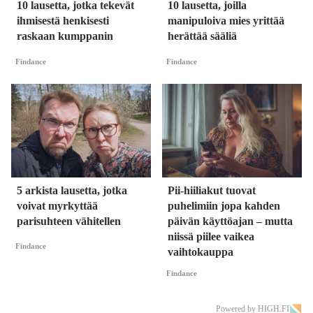
10 lausetta, jotka tekevät
10 lausetta, joilla
ihmisestä henkisesti
manipuloiva mies yrittää
raskaan kumppanin
herättää sääliä
Findance
Findance
5 arkista lausetta, jotka
Pii-hiiliakut tuovat
voivat myrkyttää
puhelimiin jopa kahden
parisuhteen vähitellen
päivän käyttöajan – mutta
niissä piilee vaikea
Findance
vaihtokauppa
Findance
Powered by HIGH.FI