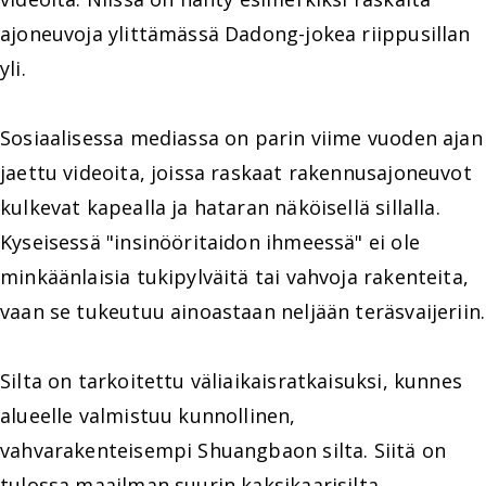
ajoneuvoja ylittämässä Dadong-jokea riippusillan
yli.
Sosiaalisessa mediassa on parin viime vuoden ajan
jaettu videoita, joissa raskaat rakennusajoneuvot
kulkevat kapealla ja hataran näköisellä sillalla.
Kyseisessä "insinööritaidon ihmeessä" ei ole
minkäänlaisia tukipylväitä tai vahvoja rakenteita,
vaan se tukeutuu ainoastaan neljään teräsvaijeriin.
Silta on tarkoitettu väliaikaisratkaisuksi, kunnes
alueelle valmistuu kunnollinen,
vahvarakenteisempi Shuangbaon silta. Siitä on
tulossa maailman suurin kaksikaarisilta.