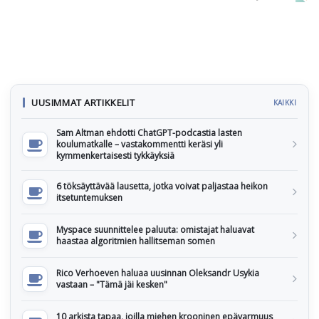
UUSIMMAT ARTIKKELIT
KAIKKI
Sam Altman ehdotti ChatGPT-podcastia lasten
koulumatkalle – vastakommentti keräsi yli
kymmenkertaisesti tykkäyksiä
6 töksäyttävää lausetta, jotka voivat paljastaa heikon
itsetuntemuksen
Myspace suunnittelee paluuta: omistajat haluavat
haastaa algoritmien hallitseman somen
Rico Verhoeven haluaa uusinnan Oleksandr Usykia
vastaan – "Tämä jäi kesken"
10 arkista tapaa, joilla miehen krooninen epävarmuus