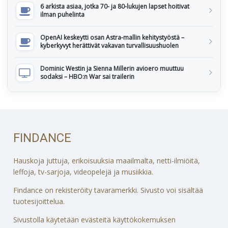
6 arkista asiaa, jotka 70- ja 80-lukujen lapset hoitivat
ilman puhelinta
OpenAI keskeytti osan Astra-mallin kehitystyöstä –
kyberkyvyt herättivät vakavan turvallisuushuolen
Dominic Westin ja Sienna Millerin avioero muuttuu
sodaksi – HBO:n War sai trailerin
FINDANCE
Hauskoja juttuja, erikoisuuksia maailmalta, netti-ilmiöitä,
leffoja, tv-sarjoja, videopelejä ja musiikkia.
Findance on rekisteröity tavaramerkki. Sivusto voi sisältää
tuotesijoittelua.
Sivustolla käytetään evästeitä käyttökokemuksen