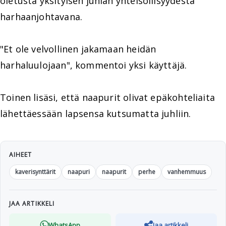
oletusta yksityisen juhlan yhteisöllisyydestä
harhaanjohtavana.
"Et ole velvollinen jakamaan heidän
harhaluulojaan", kommentoi yksi käyttäjä.
Toinen lisäsi, että naapurit olivat epäkohteliaita
lähettäessään lapsensa kutsumatta juhliin.
AIHEET
kaverisynttärit
naapuri
naapurit
perhe
vanhemmuus
JAA ARTIKKELI
WhatsApp
Jaa artikkeli