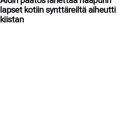
Äidin päätös lähettää naapurin
lapset kotiin synttäreiltä aiheutti
kiistan