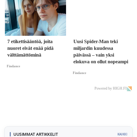
7 etikettisääntöä, joita
Uusi Spider-Man teki
nuoret eivät enää pidä
miljardin kuudessa
välttämättöminä
päivässä – vain yksi
elokuva on ollut nopeampi
Findance
Findance
Powered by HIGH.FI
UUSIMMAT ARTIKKELIT
KAIKKI