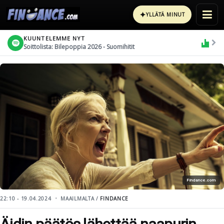
✦
YLLÄTÄ MINUT
KUUNTELEMME NYT
Soittolista: Bilepoppia 2026 - Suomihitit
Findance.com
22:10 - 19.04.2024
MAAILMALTA /
FINDANCE