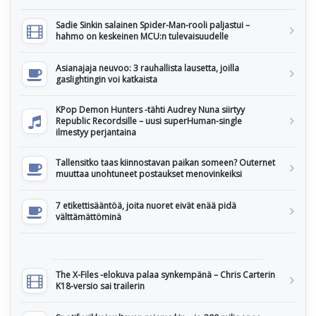
Sadie Sinkin salainen Spider-Man-rooli paljastui –
hahmo on keskeinen MCU:n tulevaisuudelle
Asianajaja neuvoo: 3 rauhallista lausetta, joilla
gaslightingin voi katkaista
KPop Demon Hunters -tähti Audrey Nuna siirtyy
Republic Recordsille – uusi superHuman-single
ilmestyy perjantaina
Tallensitko taas kiinnostavan paikan someen? Outernet
muuttaa unohtuneet postaukset menovinkeiksi
7 etikettisääntöä, joita nuoret eivät enää pidä
välttämättöminä
The X-Files -elokuva palaa synkempänä – Chris Carterin
K18-versio sai trailerin