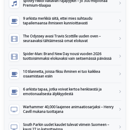
Spotify rikkoi valtavan rajapyykin – jo 300 miljoonaa
Premium-tilaajaa
9 arkista merkkiä siitä, ettei mies suhtaudu
tapailemaansa ihmiseen kunnioittavasti
The Odyssey avasi Travis Scottille uuden oven –
seuraavaksi tähtäimessä omat elokuvat
Spider-Man: Brand New Day nousi vuoden 2026
tuottoisimmaksi elokuvaksi vain seitsemässä päivässä
10 tilannetta, joissa fiksu ihminen ei tuo kaikkea
osaamistaan esiin
6 arkista tapaa, jotka voivat kertoa henkisestä ja
emotionaalisesta älykkyydestä
Warhammer 40,000 laajenee animaatiosarjaksi – Henry
Cavill mukana tuottajana
South Parkin uudet kaudet tulevat viimein Suomeen –
kausi 27 jo katsottavissa