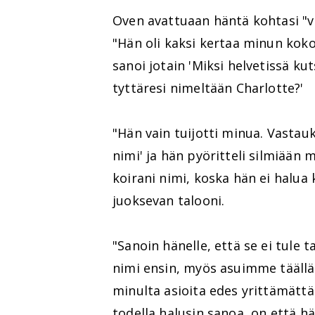
Oven avattuaan häntä kohtasi "vih
"Hän oli kaksi kertaa minun koko
sanoi jotain 'Miksi helvetissä kut
tyttäresi nimeltään Charlotte?'
"Hän vain tuijotti minua. Vastau
nimi' ja hän pyöritteli silmiään m
koirani nimi, koska hän ei halua
juoksevan talooni.
"Sanoin hänelle, että se ei tule 
nimi ensin, myös asuimme täällä e
minulta asioita edes yrittämättä
todella halusin sanoa, on että