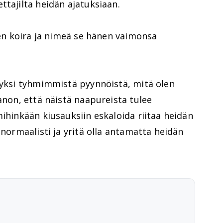
ttajilta heidän ajatuksiaan.
inen koira ja nimeä se hänen vaimonsa
 yksi tyhmimmistä pyynnöistä, mitä olen
anon, että näistä naapureista tulee
mihinkään kiusauksiin eskaloida riitaa heidän
 normaalisti ja yritä olla antamatta heidän