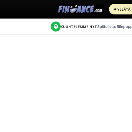
✦
YLLÄTÄ
Soittolista: Bilepop
KUUNTELEMME NYT