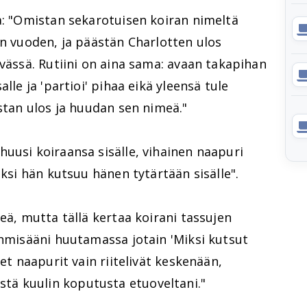
a: "Omistan sekarotuisen koiran nimeltä
in vuoden, ja päästän Charlotten ulos
ivässä. Rutiini on aina sama: avaan takapihan
lle ja 'partioi' pihaa eikä yleensä tule
istan ulos ja huudan sen nimeä."
uusi koiraansa sisälle, vihainen naapuri
iksi hän kutsuu hänen tytärtään sisälle".
eä, mutta tällä kertaa koirani tassujen
ihmisääni huutamassa jotain 'Miksi kutsut
det naapurit vain riitelivät keskenään,
ä kuulin koputusta etuoveltani."