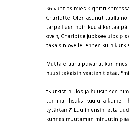
36-vuotias mies kirjoitti somess
Charlotte. Olen asunut täällä no
tarpeilleen noin kuusi kertaa pä
oven, Charlotte juoksee ulos pissa
takaisin ovelle, ennen kuin kurk
Mutta eräänä päivänä, kun mies h
huusi takaisin vaatien tietää, "m
"Kurkistin ulos ja huusin sen nim
töminän lisäksi kuului aikuinen 
tytärtäni?' Luulin ensin, että uu
kunnes muutaman minuutin pääst