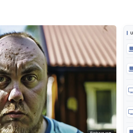
U
Findance.com