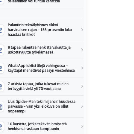
selaaminen voi tuntua kehossa
Palantirin tekoälybisnes rikkoi
harvinaisen rajan – 155 prosentin luku
haastaa kriitikot
9 tapaa rakentaa henkistä vakautta ja
uskottavuutta työelämässä
WhatsApp lukitsi tilejä vahingossa –
käyttäjät menettivät pääsyn viesteihinsä
7 arkista tapaa, jotka tukevat mielen
terävyyttä vielä yli 70-vuotiaana
Uusi Spider-Man teki miljardin kuudessa
päivässä – vain yksi elokuva on ollut
nopeampi
10 lausetta, jotka tekevät ihmisestä
henkisesti raskaan kumppanin