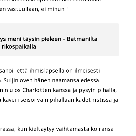
n vastuullaan, ei minun."
ys meni täysin pieleen - Batmanilta
 rikospaikalla
anoi, että ihmislapsella on ilmeisesti
a. Suljin oven hänen naamansa edessä.
nin ulos Charlotten kanssa ja pysyin pihalla,
kaveri seisoi vain pihallaan kädet ristissä ja
rässä, kun kieltäytyy vaihtamasta koiransa