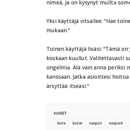
nimeä, ja on kysynyt muilta some
Yksi käyttäjä vitsailee: "Hae to
mukaan."
Toinen käyttäjä lisäsi: "Tämä on
koskaan kuullut. Valitettavasti s
ongelmia. Älä vain anna periksi 
kanssaan. Jatka asioittesi hoitoa
ärsyttää itseäsi."
AIHEET
koira
koirat
naapuri
naapurit