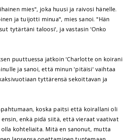
ainen mies", joka huusi ja raivosi hänelle.
inen ja tuijotti minua", mies sanoi. "Hän
sut tytärtäni taloosi', ja vastasin 'Onko
ksen puuttuessa jatkoin 'Charlotte on koirani
inulle ja sanoi, että minun 'pitäisi' vaihtaa
 kaksivuotiaan tyttärensä sekoittavan ja
tapahtumaan, koska paitsi että koirallani oli
nsin, enkä pidä siitä, että vieraat vaativat
 olla kohteliaita. Mitä en sanonut, mutta
 hänen lapsensa opettaminen tuntemaan