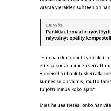
vaaraa vieraiden suhteen on häne
LUE MYÖS
Pankkiautomaatin ryöstöyrit
näyttänyt epäilty kompasteli
"Hän haukkui minut tyhmäksi ja s
etusija koiran nimeen verrattun
Viimeisellä ulkoilutuskerralla me
kunnes se oli valmis, mutta tämä 
tuijotti minua koko ajan."
Mies haluaa tietää, onko hän vää