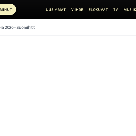
 MINUT
UUSIMMAT
VIIHDE
ELOKUVAT
TV
MUSIIK
pia 2026 - Suomihitit