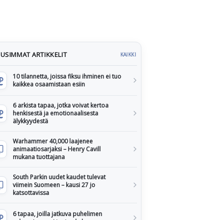
USIMMAT ARTIKKELIT
KAIKKI
10 tilannetta, joissa fiksu ihminen ei tuo
kaikkea osaamistaan esiin
6 arkista tapaa, jotka voivat kertoa
henkisestä ja emotionaalisesta
älykkyydestä
Warhammer 40,000 laajenee
animaatiosarjaksi – Henry Cavill
mukana tuottajana
South Parkin uudet kaudet tulevat
viimein Suomeen – kausi 27 jo
katsottavissa
6 tapaa, joilla jatkuva puhelimen