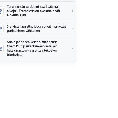
Turun kesän taidehitti saa lisää ilta-
aikoja – Frameless on avoinna enää
elokuun ajan
5 arkista lausetta, jotka voivat myrkyttää
parisuhteen vähitellen
Annie Jacobsen kertoo saaneensa
ChatGPT:n paikantamaan salaisen
hätävaraston – varoittaa tekoälyn
bioriskistä