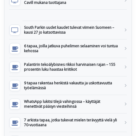
Cavill mukana tuottajana
South Parkin uudet kaudet tulevat viimein Suomeen –
kausi 27 jo katsottavissa
6 tapaa, joilla jatkuva puhelimen selaaminen voi tuntua
kehossa
Palantirin tekoälybisnes rikkoi harvinaisen rajan – 155
prosentin luku haastaa kriitikot
9 tapaa rakentaa henkistä vakautta ja uskottavuutta
työelämässä
WhatsApp lukitsi tilejä vahingossa – käyttäjät
menettivät pääsyn viesteihinsä
7 arkista tapaa, jotka tukevat mielen terävyyttä vielä yli
70-vuotiaana