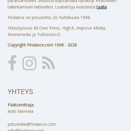
parantamiseen. Sivustoa käyttämällä hyväksyt evästeiden
tallentamisen laitteellesi. Lisätietoja evästeistä
täällä
.
Findance on perustettu 20. huhtikuuta 1998.
Yhteistyössä: All Over Press, High.fi, Improve Media,
Nostemedia ja Turbovisio.fi.
Copyright Findance.com 1998 - 2026
YHTEYS
Päätoimittaja:
Antti Niemelä
juttuvinkki@findance.com
info@findance.com