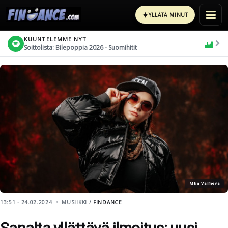
✦
YLLÄTÄ MINUT
KUUNTELEMME NYT
Soittolista: Bilepoppia 2026 - Suomihitit
Mika Vallineva
13:51 - 24.02.2024
MUSIIKKI /
FINDANCE