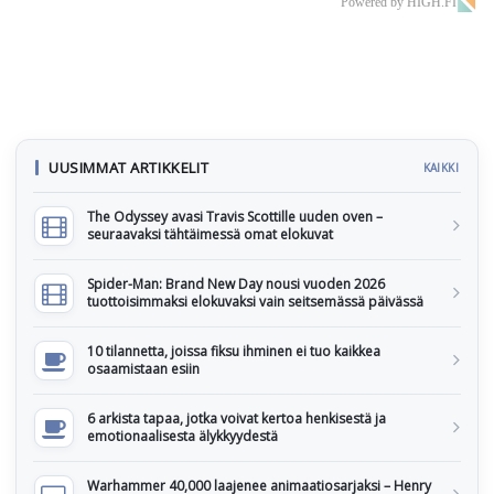
Powered by HIGH.FI
UUSIMMAT ARTIKKELIT
KAIKKI
The Odyssey avasi Travis Scottille uuden oven –
seuraavaksi tähtäimessä omat elokuvat
Spider-Man: Brand New Day nousi vuoden 2026
tuottoisimmaksi elokuvaksi vain seitsemässä päivässä
10 tilannetta, joissa fiksu ihminen ei tuo kaikkea
osaamistaan esiin
6 arkista tapaa, jotka voivat kertoa henkisestä ja
emotionaalisesta älykkyydestä
Warhammer 40,000 laajenee animaatiosarjaksi – Henry