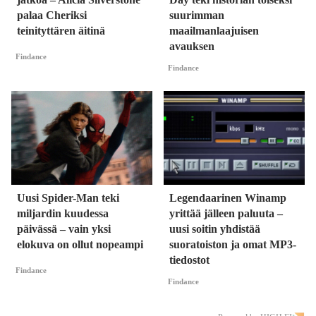
palaa Cheriksi
suurimman
teinityttären äitinä
maailmanlaajuisen
avauksen
Findance
Findance
Uusi Spider-Man teki
Legendaarinen Winamp
miljardin kuudessa
yrittää jälleen paluuta –
päivässä – vain yksi
uusi soitin yhdistää
elokuva on ollut nopeampi
suoratoiston ja omat MP3-
tiedostot
Findance
Findance