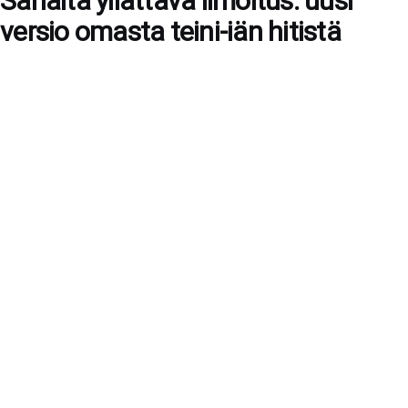
Sanalta yllättävä ilmoitus: uusi
versio omasta teini-iän hitistä