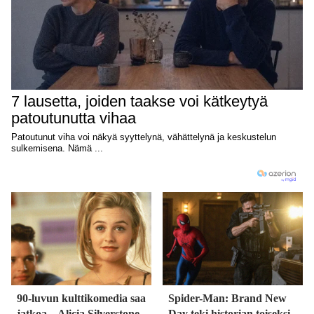
90-luvun kulttikomedia saa
Spider-Man: Brand New
jatkoa – Alicia Silverstone
Day teki historian toiseksi