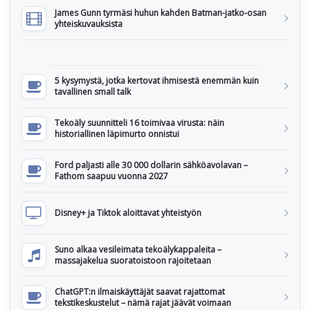
James Gunn tyrmäsi huhun kahden Batman-jatko-osan
yhteiskuvauksista
5 kysymystä, jotka kertovat ihmisestä enemmän kuin
tavallinen small talk
Tekoäly suunnitteli 16 toimivaa virusta: näin
historiallinen läpimurto onnistui
Ford paljasti alle 30 000 dollarin sähköavolavan –
Fathom saapuu vuonna 2027
Disney+ ja Tiktok aloittavat yhteistyön
Suno alkaa vesileimata tekoälykappaleita –
massajakelua suoratoistoon rajoitetaan
ChatGPT:n ilmaiskäyttäjät saavat rajattomat
tekstikeskustelut – nämä rajat jäävät voimaan