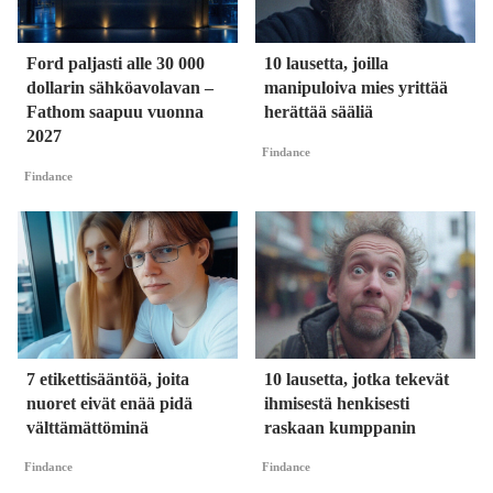
Ford paljasti alle 30 000
10 lausetta, joilla
dollarin sähköavolavan –
manipuloiva mies yrittää
Fathom saapuu vuonna
herättää sääliä
2027
Findance
Findance
7 etikettisääntöä, joita
10 lausetta, jotka tekevät
nuoret eivät enää pidä
ihmisestä henkisesti
välttämättöminä
raskaan kumppanin
Findance
Findance