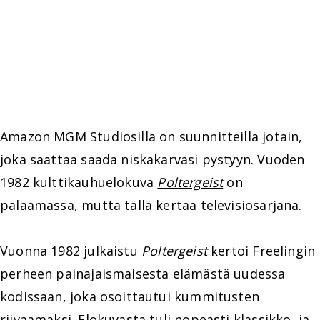
Amazon MGM Studiosilla on suunnitteilla jotain,
joka saattaa saada niskakarvasi pystyyn. Vuoden
1982 kulttikauhuelokuva
Poltergeist
on
palaamassa, mutta tällä kertaa televisiosarjana.
Vuonna 1982 julkaistu
Poltergeist
kertoi Freelingin
perheen painajaismaisesta elämästä uudessa
kodissaan, joka osoittautui kummitusten
riivaamaksi. Elokuvasta tuli nopeasti klassikko, ja