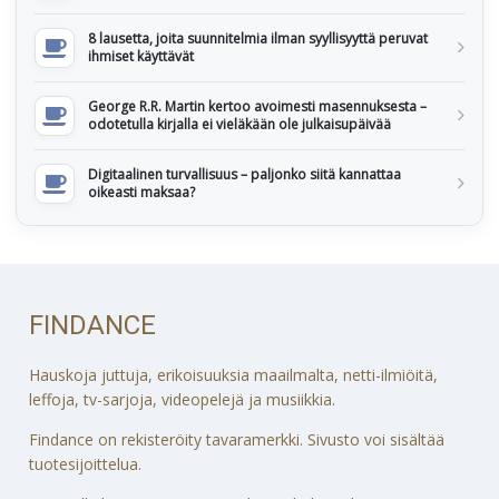
8 lausetta, joita suunnitelmia ilman syyllisyyttä peruvat
ihmiset käyttävät
George R.R. Martin kertoo avoimesti masennuksesta –
odotetulla kirjalla ei vieläkään ole julkaisupäivää
Digitaalinen turvallisuus – paljonko siitä kannattaa
oikeasti maksaa?
FINDANCE
Hauskoja juttuja, erikoisuuksia maailmalta, netti-ilmiöitä,
leffoja, tv-sarjoja, videopelejä ja musiikkia.
Findance on rekisteröity tavaramerkki. Sivusto voi sisältää
tuotesijoittelua.