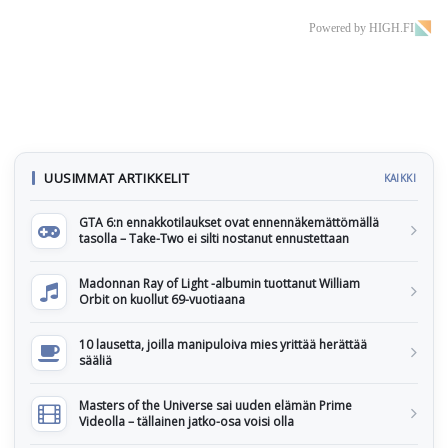
Powered by HIGH.FI
UUSIMMAT ARTIKKELIT
KAIKKI
GTA 6:n ennakkotilaukset ovat ennennäkemättömällä
tasolla – Take-Two ei silti nostanut ennustettaan
Madonnan Ray of Light -albumin tuottanut William
Orbit on kuollut 69-vuotiaana
10 lausetta, joilla manipuloiva mies yrittää herättää
sääliä
Masters of the Universe sai uuden elämän Prime
Videolla – tällainen jatko-osa voisi olla