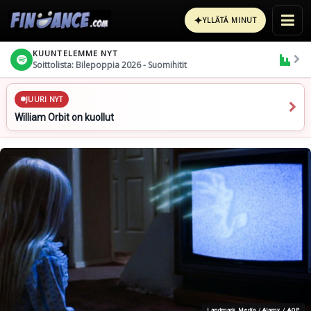
✦
YLLÄTÄ MINUT
KUUNTELEMME NYT
Soittolista: Bilepoppia 2026 - Suomihitit
JUURI NYT
William Orbit on kuollut
Landmark Media / Alamy / AOP