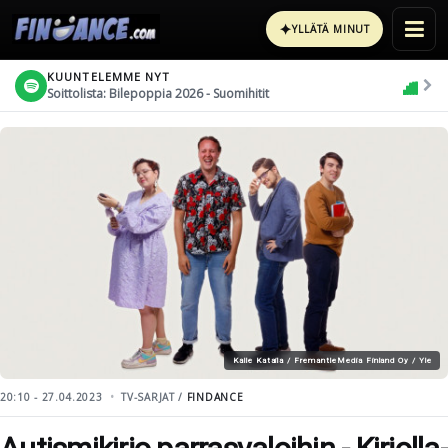
✦
YLLÄTÄ MINUT
KUUNTELEMME NYT
Soittolista: Bilepoppia 2026 - Suomihitit
Kalle Kataila / FremantleMedia Finland Oy / Yle
20:10 - 27.04.2023
TV-SARJAT /
FINDANCE