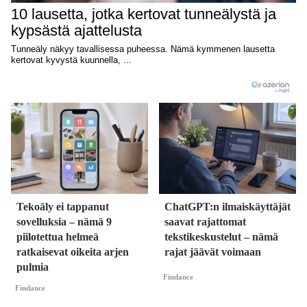
Tekoäly ei tappanut
ChatGPT:n ilmaiskäyttäjät
sovelluksia – nämä 9
saavat rajattomat
piilotettua helmeä
tekstikeskustelut – nämä
ratkaisevat oikeita arjen
rajat jäävät voimaan
pulmia
Findance
Findance