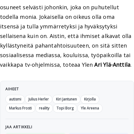
osuneet selvästi johonkin, joka on puhutellut
todella monia. Jokaisella on oikeus olla oma
itsensä ja tulla ymmärretyksi ja hyväksytyksi
sellaisena kuin on. Aistin, että ihmiset alkavat olla
kyllästyneitä pahantahtoisuuteen, on sitä sitten
sosiaalisessa mediassa, kouluissa, työpaikoilla tai
vaikkapa tv-ohjelmissa, toteaa Ylen
Ari Ylä-Anttila
.
AIHEET
autismi
Julius Herler
Kiri Jantunen
Kirjolla
Markus Frosti
reality
Topi Borg
Yle Areena
JAA ARTIKKELI