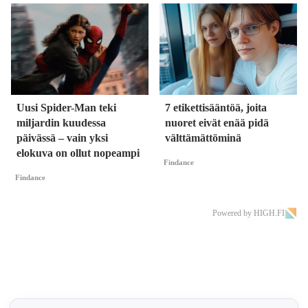
Uusi Spider-Man teki
7 etikettisääntöä, joita
miljardin kuudessa
nuoret eivät enää pidä
päivässä – vain yksi
välttämättöminä
elokuva on ollut nopeampi
Findance
Findance
Powered by HIGH.FI