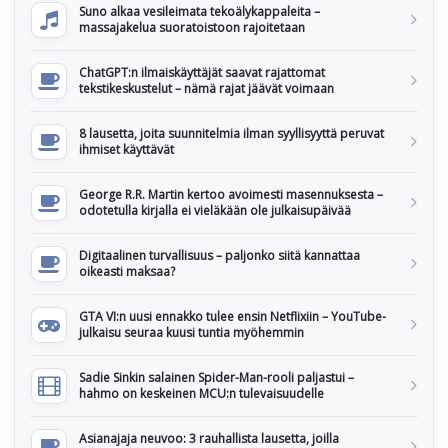
Suno alkaa vesileimata tekoälykappaleita –
massajakelua suoratoistoon rajoitetaan
ChatGPT:n ilmaiskäyttäjät saavat rajattomat
tekstikeskustelut – nämä rajat jäävät voimaan
8 lausetta, joita suunnitelmia ilman syyllisyyttä peruvat
ihmiset käyttävät
George R.R. Martin kertoo avoimesti masennuksesta –
odotetulla kirjalla ei vieläkään ole julkaisupäivää
Digitaalinen turvallisuus – paljonko siitä kannattaa
oikeasti maksaa?
GTA VI:n uusi ennakko tulee ensin Netflixiin – YouTube-
julkaisu seuraa kuusi tuntia myöhemmin
Sadie Sinkin salainen Spider-Man-rooli paljastui –
hahmo on keskeinen MCU:n tulevaisuudelle
Asianajaja neuvoo: 3 rauhallista lausetta, joilla