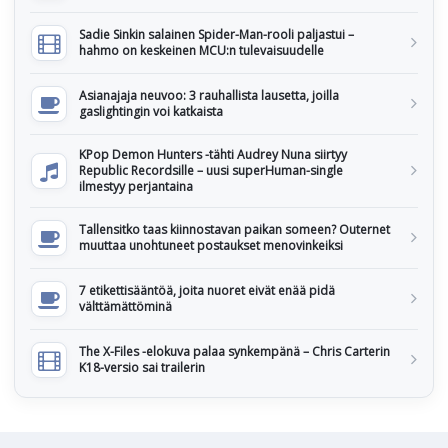
Sadie Sinkin salainen Spider-Man-rooli paljastui –
hahmo on keskeinen MCU:n tulevaisuudelle
Asianajaja neuvoo: 3 rauhallista lausetta, joilla
gaslightingin voi katkaista
KPop Demon Hunters -tähti Audrey Nuna siirtyy
Republic Recordsille – uusi superHuman-single
ilmestyy perjantaina
Tallensitko taas kiinnostavan paikan someen? Outernet
muuttaa unohtuneet postaukset menovinkeiksi
7 etikettisääntöä, joita nuoret eivät enää pidä
välttämättöminä
The X-Files -elokuva palaa synkempänä – Chris Carterin
K18-versio sai trailerin