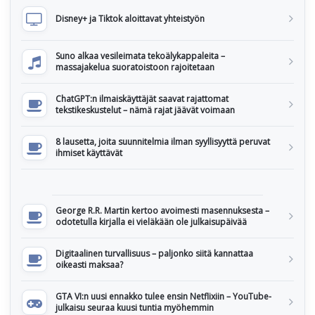
Disney+ ja Tiktok aloittavat yhteistyön
Suno alkaa vesileimata tekoälykappaleita –
massajakelua suoratoistoon rajoitetaan
ChatGPT:n ilmaiskäyttäjät saavat rajattomat
tekstikeskustelut – nämä rajat jäävät voimaan
8 lausetta, joita suunnitelmia ilman syyllisyyttä peruvat
ihmiset käyttävät
George R.R. Martin kertoo avoimesti masennuksesta –
odotetulla kirjalla ei vieläkään ole julkaisupäivää
Digitaalinen turvallisuus – paljonko siitä kannattaa
oikeasti maksaa?
GTA VI:n uusi ennakko tulee ensin Netflixiin – YouTube-
julkaisu seuraa kuusi tuntia myöhemmin