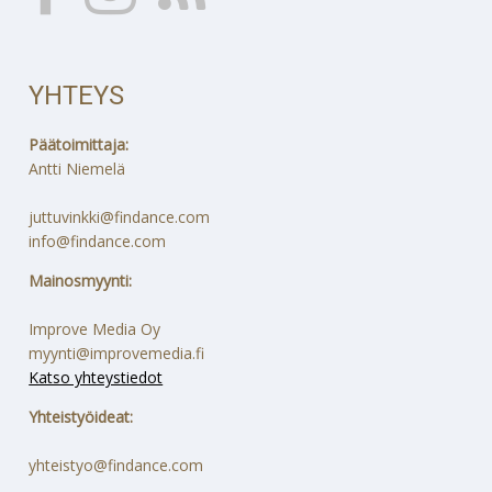
YHTEYS
Päätoimittaja:
Antti Niemelä
juttuvinkki@findance.com
info@findance.com
Mainosmyynti:
Improve Media Oy
myynti@improvemedia.fi
Katso yhteystiedot
Yhteistyöideat:
yhteistyo@findance.com