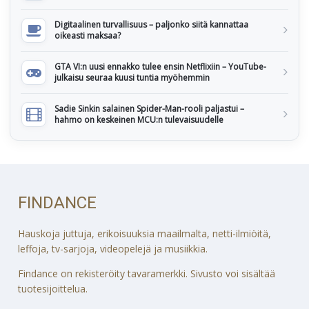
Digitaalinen turvallisuus – paljonko siitä kannattaa
oikeasti maksaa?
GTA VI:n uusi ennakko tulee ensin Netflixiin – YouTube-
julkaisu seuraa kuusi tuntia myöhemmin
Sadie Sinkin salainen Spider-Man-rooli paljastui –
hahmo on keskeinen MCU:n tulevaisuudelle
FINDANCE
Hauskoja juttuja, erikoisuuksia maailmalta, netti-ilmiöitä,
leffoja, tv-sarjoja, videopelejä ja musiikkia.
Findance on rekisteröity tavaramerkki. Sivusto voi sisältää
tuotesijoittelua.