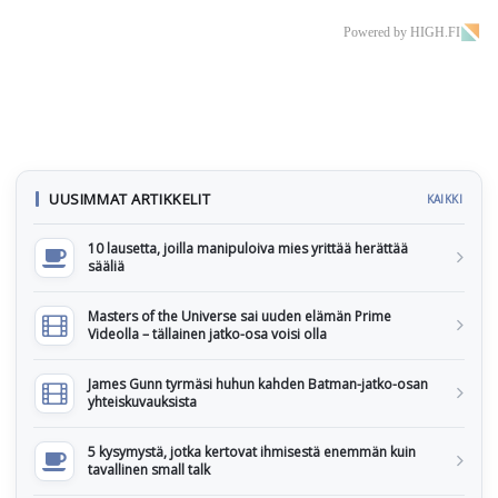
Powered by HIGH.FI
UUSIMMAT ARTIKKELIT
KAIKKI
10 lausetta, joilla manipuloiva mies yrittää herättää
sääliä
Masters of the Universe sai uuden elämän Prime
Videolla – tällainen jatko-osa voisi olla
James Gunn tyrmäsi huhun kahden Batman-jatko-osan
yhteiskuvauksista
5 kysymystä, jotka kertovat ihmisestä enemmän kuin
tavallinen small talk