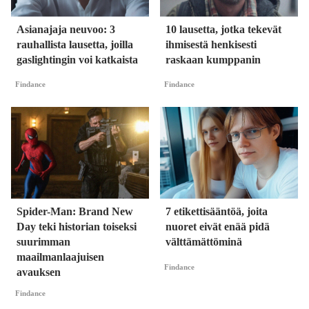
Asianajaja neuvoo: 3
10 lausetta, jotka tekevät
rauhallista lausetta, joilla
ihmisestä henkisesti
gaslightingin voi katkaista
raskaan kumppanin
Findance
Findance
Spider-Man: Brand New
7 etikettisääntöä, joita
Day teki historian toiseksi
nuoret eivät enää pidä
suurimman
välttämättöminä
maailmanlaajuisen
Findance
avauksen
Findance