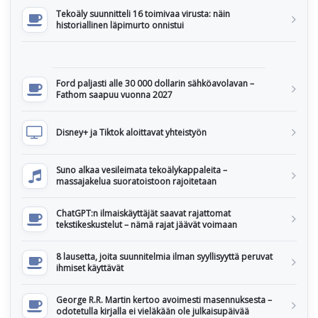
Tekoäly suunnitteli 16 toimivaa virusta: näin
historiallinen läpimurto onnistui
Ford paljasti alle 30 000 dollarin sähköavolavan –
Fathom saapuu vuonna 2027
Disney+ ja Tiktok aloittavat yhteistyön
Suno alkaa vesileimata tekoälykappaleita –
massajakelua suoratoistoon rajoitetaan
ChatGPT:n ilmaiskäyttäjät saavat rajattomat
tekstikeskustelut – nämä rajat jäävät voimaan
8 lausetta, joita suunnitelmia ilman syyllisyyttä peruvat
ihmiset käyttävät
George R.R. Martin kertoo avoimesti masennuksesta –
odotetulla kirjalla ei vieläkään ole julkaisupäivää