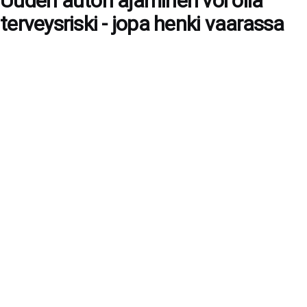
Uuden auton ajaminen voi olla
terveysriski - jopa henki vaarassa