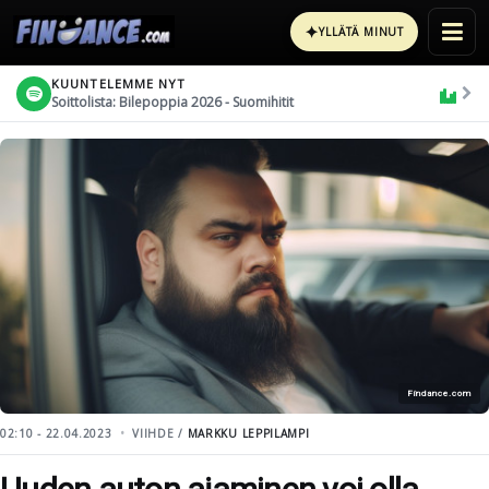
✦
YLLÄTÄ MINUT
KUUNTELEMME NYT
Soittolista: Bilepoppia 2026 - Suomihitit
Findance.com
02:10 - 22.04.2023
VIIHDE /
MARKKU LEPPILAMPI