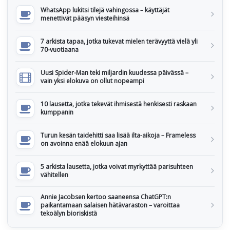
WhatsApp lukitsi tilejä vahingossa – käyttäjät
menettivät pääsyn viesteihinsä
7 arkista tapaa, jotka tukevat mielen terävyyttä vielä yli
70-vuotiaana
Uusi Spider-Man teki miljardin kuudessa päivässä –
vain yksi elokuva on ollut nopeampi
10 lausetta, jotka tekevät ihmisestä henkisesti raskaan
kumppanin
Turun kesän taidehitti saa lisää ilta-aikoja – Frameless
on avoinna enää elokuun ajan
5 arkista lausetta, jotka voivat myrkyttää parisuhteen
vähitellen
Annie Jacobsen kertoo saaneensa ChatGPT:n
paikantamaan salaisen hätävaraston – varoittaa
tekoälyn bioriskistä