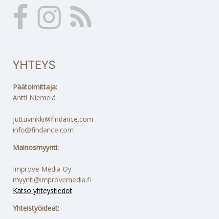
YHTEYS
Päätoimittaja:
Antti Niemelä
juttuvinkki@findance.com
info@findance.com
Mainosmyynti:
Improve Media Oy
myynti@improvemedia.fi
Katso yhteystiedot
Yhteistyöideat: