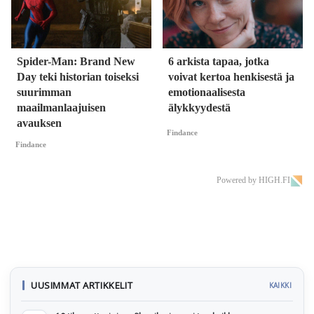
Spider-Man: Brand New
6 arkista tapaa, jotka
Day teki historian toiseksi
voivat kertoa henkisestä ja
suurimman
emotionaalisesta
maailmanlaajuisen
älykkyydestä
avauksen
Findance
Findance
Powered by HIGH.FI
UUSIMMAT ARTIKKELIT
KAIKKI