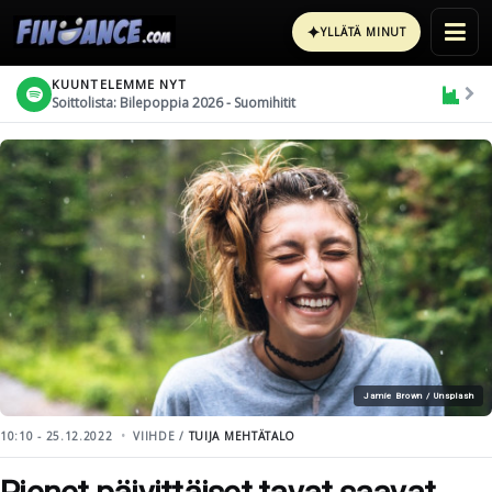
✦
YLLÄTÄ MINUT
KUUNTELEMME NYT
Soittolista: Bilepoppia 2026 - Suomihitit
Jamie Brown / Unsplash
10:10 - 25.12.2022
VIIHDE /
TUIJA MEHTÄTALO