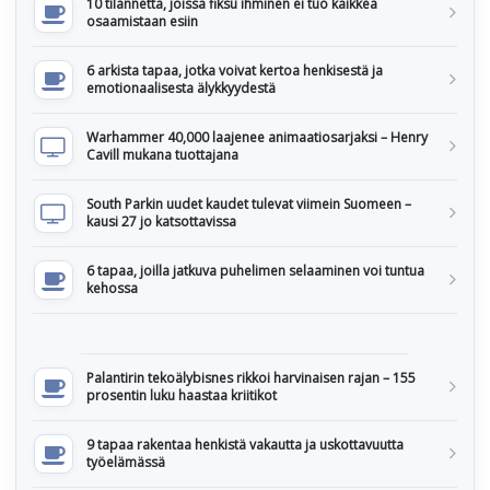
10 tilannetta, joissa fiksu ihminen ei tuo kaikkea
osaamistaan esiin
6 arkista tapaa, jotka voivat kertoa henkisestä ja
emotionaalisesta älykkyydestä
Warhammer 40,000 laajenee animaatiosarjaksi – Henry
Cavill mukana tuottajana
South Parkin uudet kaudet tulevat viimein Suomeen –
kausi 27 jo katsottavissa
6 tapaa, joilla jatkuva puhelimen selaaminen voi tuntua
kehossa
Palantirin tekoälybisnes rikkoi harvinaisen rajan – 155
prosentin luku haastaa kriitikot
9 tapaa rakentaa henkistä vakautta ja uskottavuutta
työelämässä