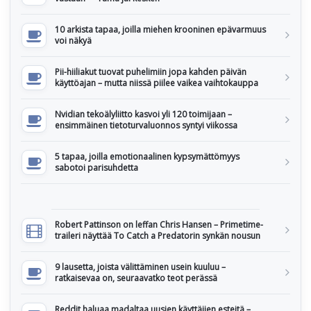
10 arkista tapaa, joilla miehen krooninen epävarmuus
voi näkyä
Pii-hiiliakut tuovat puhelimiin jopa kahden päivän
käyttöajan – mutta niissä piilee vaikea vaihtokauppa
Nvidian tekoälyliitto kasvoi yli 120 toimijaan –
ensimmäinen tietoturvaluonnos syntyi viikossa
5 tapaa, joilla emotionaalinen kypsymättömyys
sabotoi parisuhdetta
Robert Pattinson on leffan Chris Hansen – Primetime-
traileri näyttää To Catch a Predatorin synkän nousun
9 lausetta, joista välittäminen usein kuuluu –
ratkaisevaa on, seuraavatko teot perässä
Reddit haluaa madaltaa uusien käyttäjien esteitä –