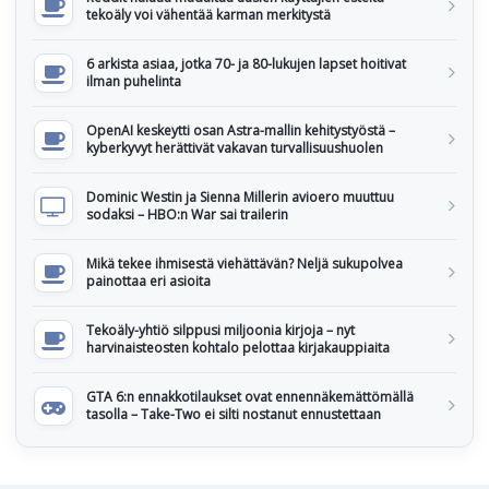
tekoäly voi vähentää karman merkitystä
6 arkista asiaa, jotka 70- ja 80-lukujen lapset hoitivat
ilman puhelinta
OpenAI keskeytti osan Astra-mallin kehitystyöstä –
kyberkyvyt herättivät vakavan turvallisuushuolen
Dominic Westin ja Sienna Millerin avioero muuttuu
sodaksi – HBO:n War sai trailerin
Mikä tekee ihmisestä viehättävän? Neljä sukupolvea
painottaa eri asioita
Tekoäly-yhtiö silppusi miljoonia kirjoja – nyt
harvinaisteosten kohtalo pelottaa kirjakauppiaita
GTA 6:n ennakkotilaukset ovat ennennäkemättömällä
tasolla – Take-Two ei silti nostanut ennustettaan