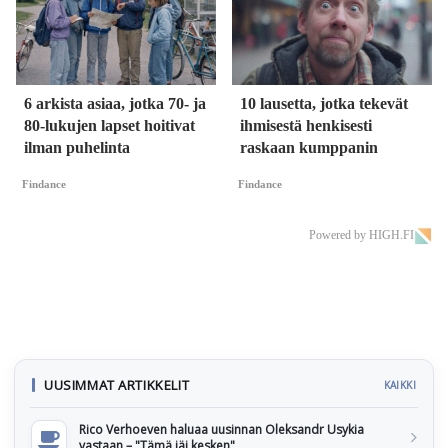
6 arkista asiaa, jotka 70- ja
10 lausetta, jotka tekevät
80-lukujen lapset hoitivat
ihmisestä henkisesti
ilman puhelinta
raskaan kumppanin
Findance
Findance
Powered by HIGH.FI
UUSIMMAT ARTIKKELIT
KAIKKI
Rico Verhoeven haluaa uusinnan Oleksandr Usykia
vastaan – "Tämä jäi kesken"