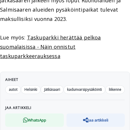
Jätkäsaaren jälkeen myös loput Ruoholahden ja
Salmisaaren alueiden pysäköintipaikat tulevat
maksullisiksi vuonna 2023.
Lue myös:
Taskuparkki herättää pelkoa
suomalaisissa - Näin onnistut
taskuparkkeerauksessa
AIHEET
autot
Helsinki
Jätkäsaari
kadunvarsipysäköinti
liikenne
JAA ARTIKKELI
WhatsApp
Jaa artikkeli