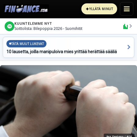
✦
YLLÄTÄ MINUT
KUUNTELEMME NYT
Soittolista: Bilepoppia 2026 - Suomihitit
TÄTÄ MUUT LUKEVAT
10 lausetta, joilla manipuloiva mies yrittää herättää sääliä
Rex Features / AOP