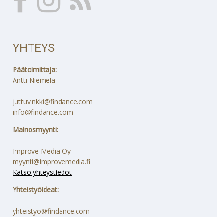
YHTEYS
Päätoimittaja:
Antti Niemelä
juttuvinkki@findance.com
info@findance.com
Mainosmyynti:
Improve Media Oy
myynti@improvemedia.fi
Katso yhteystiedot
Yhteistyöideat:
yhteistyo@findance.com