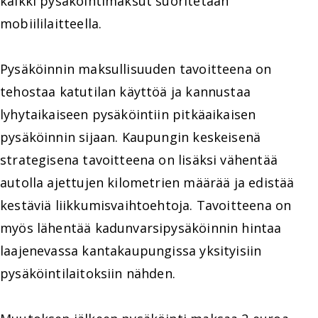
kaikki pysäköintimaksut suoritetaan
mobiililaitteella.
Pysäköinnin maksullisuuden tavoitteena on
tehostaa katutilan käyttöä ja kannustaa
lyhytaikaiseen pysäköintiin pitkäaikaisen
pysäköinnin sijaan. Kaupungin keskeisenä
strategisena tavoitteena on lisäksi vähentää
autolla ajettujen kilometrien määrää ja edistää
kestäviä liikkumisvaihtoehtoja. Tavoitteena on
myös lähentää kadunvarsipysäköinnin hintaa
laajenevassa kantakaupungissa yksityisiin
pysäköintilaitoksiin nähden.