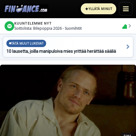
✦
YLLÄTÄ MINUT
KUUNTELEMME NYT
Soittolista: Bilepoppia 2026 - Suomihitit
TÄTÄ MUUT LUKEVAT
10 lausetta, joilla manipuloiva mies yrittää herättää sääliä
Starz