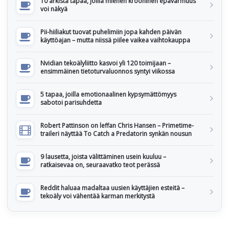
10 arkista tapaa, joilla miehen krooninen epävarmuus
voi näkyä
Pii-hiiliakut tuovat puhelimiin jopa kahden päivän
käyttöajan – mutta niissä piilee vaikea vaihtokauppa
Nvidian tekoälyliitto kasvoi yli 120 toimijaan –
ensimmäinen tietoturvaluonnos syntyi viikossa
5 tapaa, joilla emotionaalinen kypsymättömyys
sabotoi parisuhdetta
Robert Pattinson on leffan Chris Hansen – Primetime-
traileri näyttää To Catch a Predatorin synkän nousun
9 lausetta, joista välittäminen usein kuuluu –
ratkaisevaa on, seuraavatko teot perässä
Reddit haluaa madaltaa uusien käyttäjien esteitä –
tekoäly voi vähentää karman merkitystä