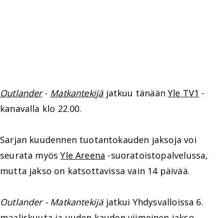
Outlander
-
Matkantekijä
jatkuu tänään
Yle TV1
-
kanavalla klo 22.00.
Sarjan kuudennen tuotantokauden jaksoja voi
seurata myös
Yle Areena
-suoratoistopalvelussa,
mutta jakso on katsottavissa vain 14 päivää.
Outlander - Matkantekijä
jatkui Yhdysvalloissa 6.
maaliskuuta ja uuden kauden viimeinen jakso