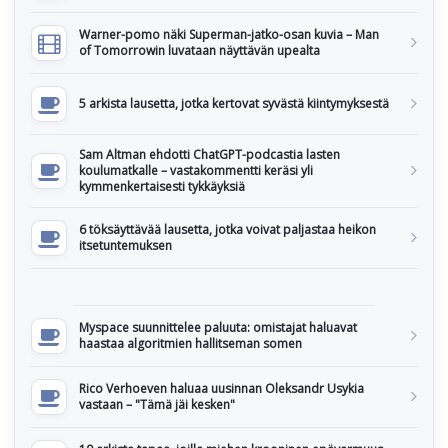
Warner-pomo näki Superman-jatko-osan kuvia – Man
of Tomorrowin luvataan näyttävän upealta
5 arkista lausetta, jotka kertovat syvästä kiintymyksestä
Sam Altman ehdotti ChatGPT-podcastia lasten
koulumatkalle – vastakommentti keräsi yli
kymmenkertaisesti tykkäyksiä
6 töksäyttävää lausetta, jotka voivat paljastaa heikon
itsetuntemuksen
Myspace suunnittelee paluuta: omistajat haluavat
haastaa algoritmien hallitseman somen
Rico Verhoeven haluaa uusinnan Oleksandr Usykia
vastaan – "Tämä jäi kesken"