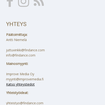
YHTEYS
Päätoimittaja:
Antti Niemelä
juttuvinkki@findance.com
info@findance.com
Mainosmyynti:
Improve Media Oy
myynti@improvemedia.fi
Katso yhteystiedot
Yhteistyöideat:
yhteistyo@findance.com