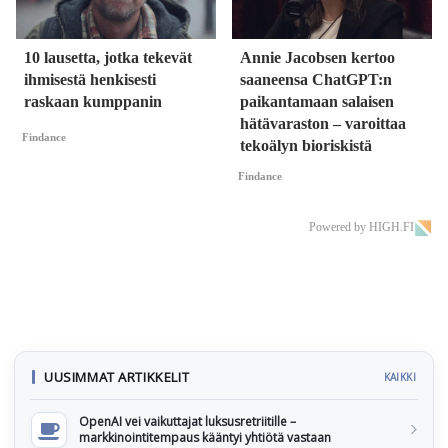
10 lausetta, jotka tekevät
Annie Jacobsen kertoo
ihmisestä henkisesti
saaneensa ChatGPT:n
raskaan kumppanin
paikantamaan salaisen
hätävaraston – varoittaa
Findance
tekoälyn bioriskistä
Findance
Powered by HIGH.FI
UUSIMMAT ARTIKKELIT
KAIKKI
OpenAI vei vaikuttajat luksusretriitille –
markkinointitempaus kääntyi yhtiötä vastaan