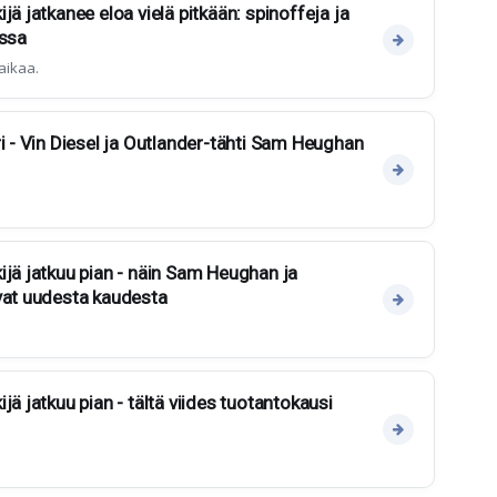
jä jatkanee eloa vielä pitkään: spinoffeja ja
assa
aikaa.
ri - Vin Diesel ja Outlander-tähti Sam Heughan
ijä jatkuu pian - näin Sam Heughan ja
vat uudesta kaudesta
jä jatkuu pian - tältä viides tuotantokausi