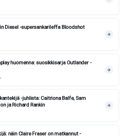
in Diesel -supersankarileffa Bloodshot
aplay huomenna: suosikkisarja Outlander -
.
antekijä -juhlista: Caitriona Balfe, Sam
on ja Richard Rankin
jä: näin Claire Fraser on matkannut -