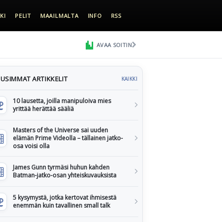
KI
PELIT
MAAILMALTA
INFO
RSS
AVAA SOITIN
USIMMAT ARTIKKELIT
KAIKKI
10 lausetta, joilla manipuloiva mies
yrittää herättää sääliä
Masters of the Universe sai uuden
elämän Prime Videolla – tällainen jatko-
osa voisi olla
James Gunn tyrmäsi huhun kahden
Batman-jatko-osan yhteiskuvauksista
5 kysymystä, jotka kertovat ihmisestä
enemmän kuin tavallinen small talk