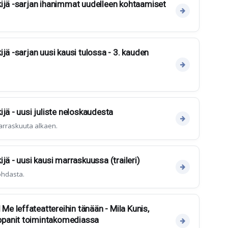
ijä -sarjan ihanimmat uudelleen kohtaamiset
jä -sarjan uusi kausi tulossa - 3. kauden
jä - uusi juliste neloskaudesta
marraskuuta alkaen.
jä - uusi kausi marraskuussa (traileri)
ohdasta.
 leffateattereihin tänään - Mila Kunis,
panit toimintakomediassa