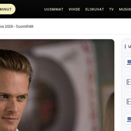
 MINUT
UUSIMMAT
VIIHDE
ELOKUVAT
TV
MUSIIK
pia 2026 - Suomihitit
U