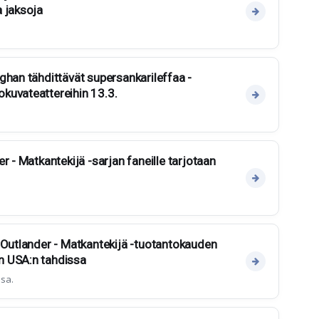
 jaksoja
ghan tähdittävät supersankarileffaa -
kuvateattereihin 13.3.
r - Matkantekijä -sarjan faneille tarjotaan
 Outlander - Matkantekijä -tuotantokauden
n USA:n tahdissa
ssa.