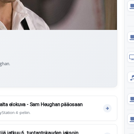
ghan.
jalta elokuva - Sam Heughan pääosaan
tation 4 -peliin.
ijä jatkuu 6. tuotantokauden jaksoin