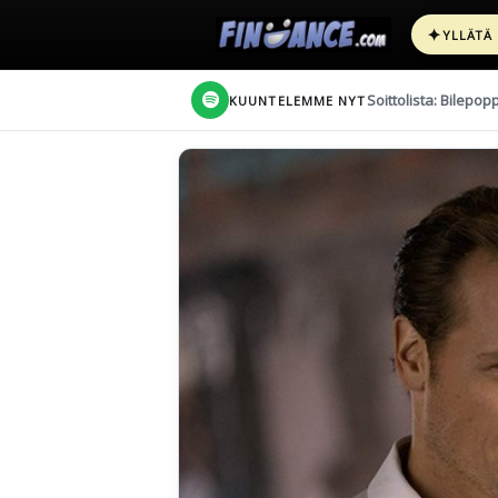
✦
YLLÄTÄ
Soittolista: Bilepop
KUUNTELEMME NYT