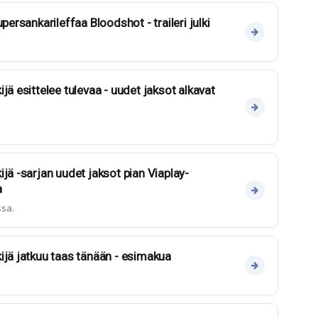
persankarileffaa Bloodshot - traileri julki
jä esittelee tulevaa - uudet jaksot alkavat
jä -sarjan uudet jaksot pian Viaplay-
a
ssa.
ijä jatkuu taas tänään - esimakua