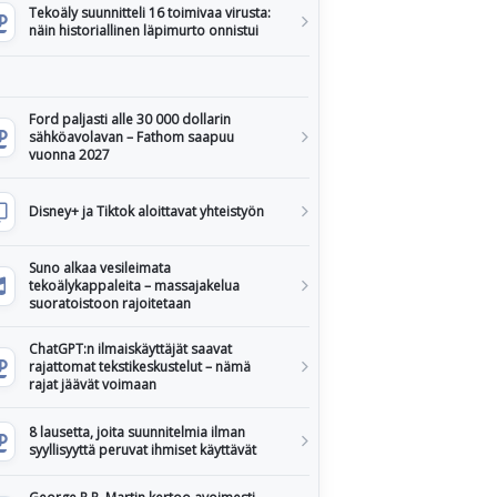
Tekoäly suunnitteli 16 toimivaa virusta:
näin historiallinen läpimurto onnistui
Ford paljasti alle 30 000 dollarin
sähköavolavan – Fathom saapuu
vuonna 2027
Disney+ ja Tiktok aloittavat yhteistyön
Suno alkaa vesileimata
tekoälykappaleita – massajakelua
suoratoistoon rajoitetaan
ChatGPT:n ilmaiskäyttäjät saavat
rajattomat tekstikeskustelut – nämä
rajat jäävät voimaan
8 lausetta, joita suunnitelmia ilman
syyllisyyttä peruvat ihmiset käyttävät