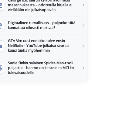
George R.R. Martin kertoo avoimesti
masennuksesta – odotetulla kirjalla ei
vieläkään ole julkaisupäivää
Digitaalinen turvallisuus – paljonko siitä
kannattaa oikeasti maksaa?
GTA VI:n uusi ennakko tulee ensin
Netflixiin – YouTube-julkaisu seuraa
kuusi tuntia myöhemmin
Sadie Sinkin salainen Spider-Man-rooli
paljastui – hahmo on keskeinen MCU:n
tulevaisuudelle