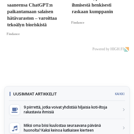
saaneensa ChatGPT:n
ihmisestä henkisesti
paikantamaan salaisen
raskaan kumppanin
hätävaraston – varoittaa
Findance
tekoälyn bioriskistä
Findance
Powered by HIGH.FI
UUSIMMAT ARTIKKELIT
KAIKKI
9 piirrettä, jotka voivat yhdistää hiljaisia koti-iltoja
rakastavia ihmisiä
Miksi oma biisi kuulostaa seuraavana päivänä
huonolta? Kaksi keinoa katkaisee kierteen