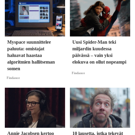
Myspace suunnittelee
Uusi Spider-Man teki
paluuta: omistajat
miljardin kuudessa
haluavat haastaa
päivässä – vain yksi
algoritmien hallitseman
elokuva on ollut nopeampi
somen
Findance
Findance
Annie Jacobsen kertoo
10 lausetta, jotka tekevät