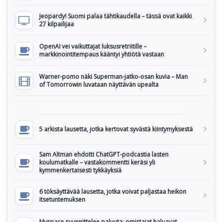
Jeopardy! Suomi palaa tähtikaudella – tässä ovat kaikki
27 kilpailijaa
OpenAI vei vaikuttajat luksusretriitille –
markkinointitempaus kääntyi yhtiötä vastaan
Warner-pomo näki Superman-jatko-osan kuvia – Man
of Tomorrowin luvataan näyttävän upealta
5 arkista lausetta, jotka kertovat syvästä kiintymyksestä
Sam Altman ehdotti ChatGPT-podcastia lasten
koulumatkalle – vastakommentti keräsi yli
kymmenkertaisesti tykkäyksiä
6 töksäyttävää lausetta, jotka voivat paljastaa heikon
itsetuntemuksen
Myspace suunnittelee paluuta: omistajat haluavat