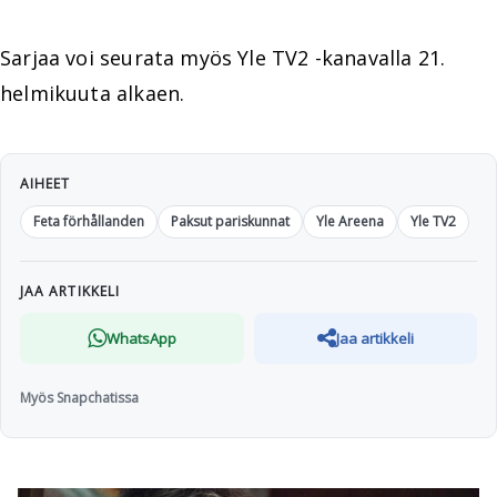
Sarjaa voi seurata myös Yle TV2 -kanavalla 21.
helmikuuta alkaen.
AIHEET
Feta förhållanden
Paksut pariskunnat
Yle Areena
Yle TV2
JAA ARTIKKELI
WhatsApp
Jaa artikkeli
Myös Snapchatissa