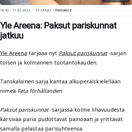
18:40 - 11.02.2022
TV-SARJAT /
FINDANCE
Yle Areena: Paksut pariskunnat
jatkuu
Yle Areena
tarjoaa nyt
Paksut pariskunnat
-sarjan
toisen ja kolmannen tuotantokauden.
Tanskalainen sarja kantaa alkuperäiskielellään
nimeä
Feta förhållanden
.
Paksut pariskunnat
-sarjassa kolme lihavuudesta
kärsivää paria pudottavat painoaan ja yrittävät
samalla pelastaa parisuhteensa.