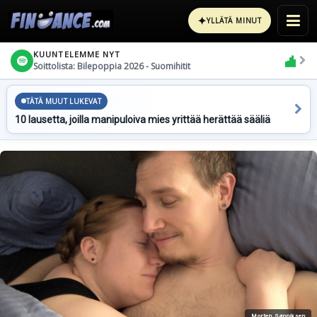
✦
YLLÄTÄ MINUT
KUUNTELEMME NYT
Soittolista: Bilepoppia 2026 - Suomihitit
TÄTÄ MUUT LUKEVAT
10 lausetta, joilla manipuloiva mies yrittää herättää sääliä
Morten Sønniksen