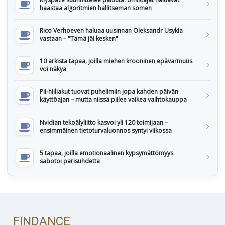
haastaa algoritmien hallitseman somen
Rico Verhoeven haluaa uusinnan Oleksandr Usykia
vastaan – "Tämä jäi kesken"
10 arkista tapaa, joilla miehen krooninen epävarmuus
voi näkyä
Pii-hiiliakut tuovat puhelimiin jopa kahden päivän
käyttöajan – mutta niissä piilee vaikea vaihtokauppa
Nvidian tekoälyliitto kasvoi yli 120 toimijaan –
ensimmäinen tietoturvaluonnos syntyi viikossa
5 tapaa, joilla emotionaalinen kypsymättömyys
sabotoi parisuhdetta
FINDANCE