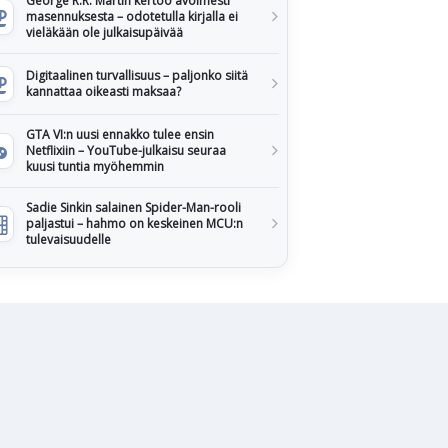
George R.R. Martin kertoo avoimesti
masennuksesta – odotetulla kirjalla ei
vieläkään ole julkaisupäivää
Digitaalinen turvallisuus – paljonko siitä
kannattaa oikeasti maksaa?
GTA VI:n uusi ennakko tulee ensin
Netflixiin – YouTube-julkaisu seuraa
kuusi tuntia myöhemmin
Sadie Sinkin salainen Spider-Man-rooli
paljastui – hahmo on keskeinen MCU:n
tulevaisuudelle