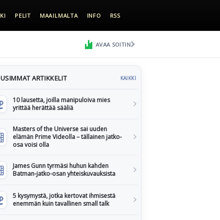
KI
PELIT
MAAILMALTA
INFO
RSS
AVAA SOITIN
USIMMAT ARTIKKELIT
KAIKKI
10 lausetta, joilla manipuloiva mies
yrittää herättää sääliä
Masters of the Universe sai uuden
elämän Prime Videolla – tällainen jatko-
osa voisi olla
James Gunn tyrmäsi huhun kahden
Batman-jatko-osan yhteiskuvauksista
5 kysymystä, jotka kertovat ihmisestä
enemmän kuin tavallinen small talk