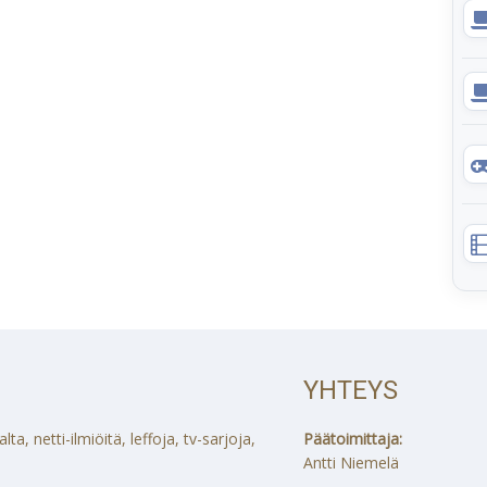
YHTEYS
a, netti-ilmiöitä, leffoja, tv-sarjoja,
Päätoimittaja:
Antti Niemelä