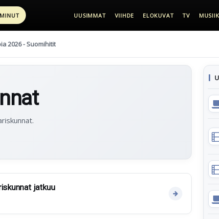
 MINUT
UUSIMMAT
VIIHDE
ELOKUVAT
TV
MUSIIK
pia 2026 - Suomihitit
U
unnat
ariskunnat.
riskunnat jatkuu