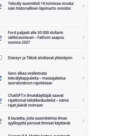
Tekoäly suunnitteli 16 toimivaa virusta:
näin historiallinen läpimurto onnistui
Ford paljasti alle 30 000 dollarin
sähköavolavan – Fathom saapuu
vuonna 2027
Disney+ ja Tiktok aloittavat yhteistyön
Suno alkaa vesileimata
tekoälykappaleita – massajakelua
suoratoistoon rajoitetaan
ChatGPT:n ilmaiskäyttäjät saavat
rajattomat tekstikeskustelut – nämä
rajat jäävät voimaan
8 lausetta, joita suunnitelmia ilman
syyllisyyttä peruvat ihmiset käyttävät