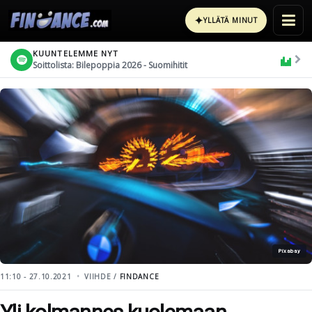
✦
YLLÄTÄ MINUT
KUUNTELEMME NYT
Soittolista: Bilepoppia 2026 - Suomihitit
Pixabay
11:10 - 27.10.2021
VIIHDE /
FINDANCE