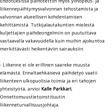
Ehdotuksissa painotettiin myös ylinopeus- ja
liikennepäihtymysvalvonnan tehostamista ja
valvonnan alueellisen kohdentamisen
kehittämistä. Tutkijalautakuntien mielestä
kuljettajien päihdeongelmiin on puututtava
vastaavalla vakavuudella kuin muihin ajokuntoa
merkittävästi heikentäviin sairauksiin.
- Liikenne ei ole erillinen saareke muusta
elämästä. Ennaltaehkäisevä päihdetyö vaatii
liikenteen ulkopuolisia toimia ja eri tahojen
yhteistyötä, arvioi
Kalle Parkkari
,
Onnettomuustietoinstituutin
liikenneturvallisuusjohtaja.