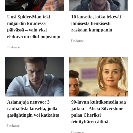
Uusi Spider-Man teki
10 lausetta, jotka tekevät
miljardin kuudessa
ihmisestä henkisesti
päivässä – vain yksi
raskaan kumppanin
elokuva on ollut nopeampi
Findance
Findance
Asianajaja neuvoo: 3
90-luvun kulttikomedia saa
rauhallista lausetta, joilla
jatkoa – Alicia Silverstone
gaslightingin voi katkaista
palaa Cheriksi
teinityttären äitinä
Findance
Findance