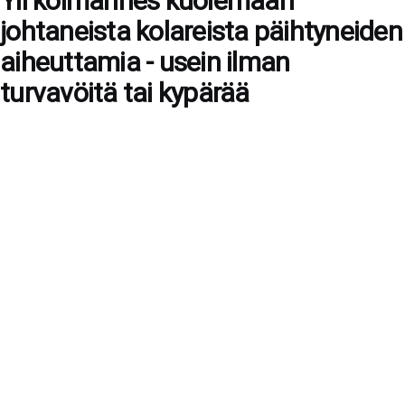
Yli kolmannes kuolemaan
johtaneista kolareista päihtyneiden
aiheuttamia - usein ilman
turvavöitä tai kypärää