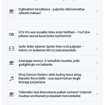
Digitaalinen turvallisuus – paljonko siitä kannattaa
oikeasti maksaa?
GTA VI:n uusi ennakko tulee ensin Netflixiin – YouTube-
julkaisu seuraa kuusi tuntia myöhemmin
Sadie Sinkin salainen Spider-Man-rooli paljastui –
hahmo on keskeinen MCU:n tulevaisuudelle
Asianajaja neuvoo: 3 rauhallista lausetta, joilla
gaslightingin voi katkaista
KPop Demon Hunters -tähti Audrey Nuna siirtyy
Republic Recordsille – uusi superHuman-single
ilmestyy perjantaina
Tallensitko taas kiinnostavan paikan someen? Outernet
muuttaa unohtuneet postaukset menovinkeiksi