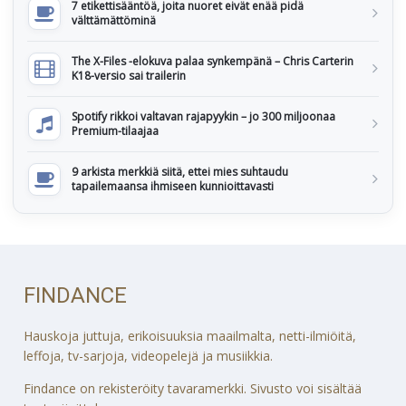
7 etikettisääntöä, joita nuoret eivät enää pidä
välttämättöminä
The X-Files -elokuva palaa synkempänä – Chris Carterin
K18-versio sai trailerin
Spotify rikkoi valtavan rajapyykin – jo 300 miljoonaa
Premium-tilaajaa
9 arkista merkkiä siitä, ettei mies suhtaudu
tapailemaansa ihmiseen kunnioittavasti
FINDANCE
Hauskoja juttuja, erikoisuuksia maailmalta, netti-ilmiöitä,
leffoja, tv-sarjoja, videopelejä ja musiikkia.
Findance on rekisteröity tavaramerkki. Sivusto voi sisältää