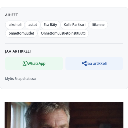
AIHEET
alkoholi
autot
Esa Räty
Kalle Parkkari
liikenne
onnettomuudet
Onnettomuustietoinstituutti
JAA ARTIKKELI
WhatsApp
Jaa artikkeli
Myös Snapchatissa