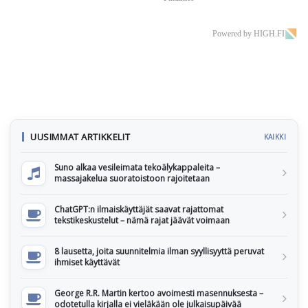
Powered by HIGH.FI
UUSIMMAT ARTIKKELIT
KAIKKI
Suno alkaa vesileimata tekoälykappaleita –
massajakelua suoratoistoon rajoitetaan
ChatGPT:n ilmaiskäyttäjät saavat rajattomat
tekstikeskustelut – nämä rajat jäävät voimaan
8 lausetta, joita suunnitelmia ilman syyllisyyttä peruvat
ihmiset käyttävät
George R.R. Martin kertoo avoimesti masennuksesta –
odotetulla kirjalla ei vieläkään ole julkaisupäivää