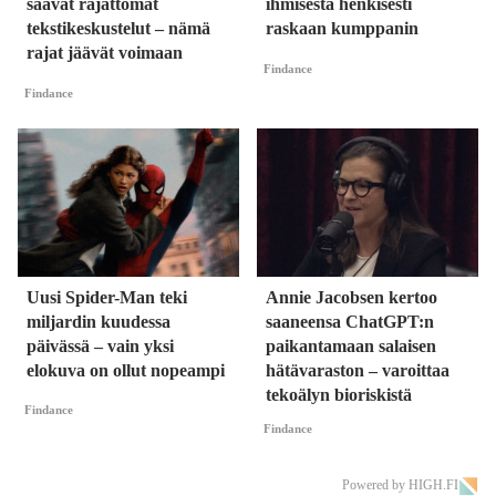
saavat rajattomat
ihmisestä henkisesti
tekstikeskustelut – nämä
raskaan kumppanin
rajat jäävät voimaan
Findance
Findance
Uusi Spider-Man teki
Annie Jacobsen kertoo
miljardin kuudessa
saaneensa ChatGPT:n
päivässä – vain yksi
paikantamaan salaisen
elokuva on ollut nopeampi
hätävaraston – varoittaa
tekoälyn bioriskistä
Findance
Findance
Powered by HIGH.FI