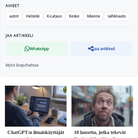
AIHEET
autot
Helsinki
K-Lataus
Kesko
liikenne
sähköauto
JAA ARTIKKELI
WhatsApp
Jaa artikkeli
Myös Snapchatissa
ChatGPT:n ilmaiskäyttäjät
10 lausetta, jotka tekevät