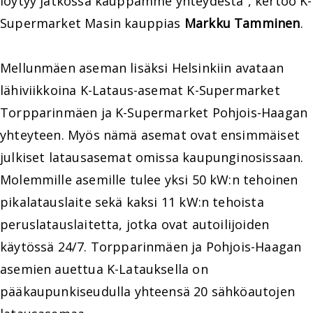
löytyy jatkossa kauppamme yhteydestä”, kertoo K-
Supermarket Masin kauppias
Markku Tamminen
.
Mellunmäen aseman lisäksi Helsinkiin avataan
lähiviikkoina K-Lataus-asemat K-Supermarket
Torpparinmäen ja K-Supermarket Pohjois-Haagan
yhteyteen. Myös nämä asemat ovat ensimmäiset
julkiset latausasemat omissa kaupunginosissaan.
Molemmille asemille tulee yksi 50 kW:n tehoinen
pikalatauslaite sekä kaksi 11 kW:n tehoista
peruslatauslaitetta, jotka ovat autoilijoiden
käytössä 24/7. Torpparinmäen ja Pohjois-Haagan
asemien auettua K-Latauksella on
pääkaupunkiseudulla yhteensä 20 sähköautojen