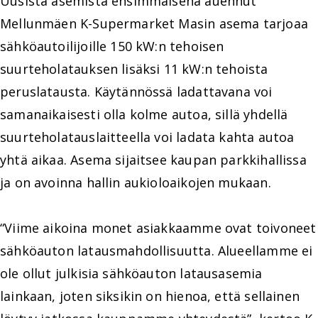
Uusista asemista ensimmäisenä auennut
Mellunmäen K-Supermarket Masin asema tarjoaa
sähköautoilijoille 150 kW:n tehoisen
suurteholatauksen lisäksi 11 kW:n tehoista
peruslatausta. Käytännössä ladattavana voi
samanaikaisesti olla kolme autoa, sillä yhdellä
suurteholatauslaitteella voi ladata kahta autoa
yhtä aikaa. Asema sijaitsee kaupan parkkihallissa
ja on avoinna hallin aukioloaikojen mukaan.
“Viime aikoina monet asiakkaamme ovat toivoneet
sähköauton latausmahdollisuutta. Alueellamme ei
ole ollut julkisia sähköauton latausasemia
lainkaan, joten siksikin on hienoa, että sellainen