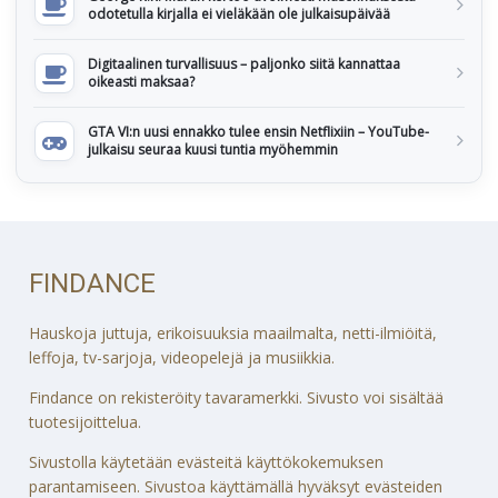
odotetulla kirjalla ei vieläkään ole julkaisupäivää
Digitaalinen turvallisuus – paljonko siitä kannattaa
oikeasti maksaa?
GTA VI:n uusi ennakko tulee ensin Netflixiin – YouTube-
julkaisu seuraa kuusi tuntia myöhemmin
FINDANCE
Hauskoja juttuja, erikoisuuksia maailmalta, netti-ilmiöitä,
leffoja, tv-sarjoja, videopelejä ja musiikkia.
Findance on rekisteröity tavaramerkki. Sivusto voi sisältää
tuotesijoittelua.
Sivustolla käytetään evästeitä käyttökokemuksen
parantamiseen. Sivustoa käyttämällä hyväksyt evästeiden