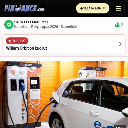
✦
YLLÄTÄ MINUT
KUUNTELEMME NYT
Soittolista: Bilepoppia 2026 - Suomihitit
JUURI NYT
William Orbit on kuollut
Kesko