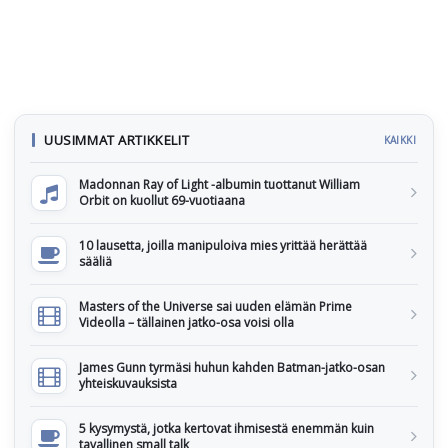
UUSIMMAT ARTIKKELIT
KAIKKI
Madonnan Ray of Light -albumin tuottanut William
Orbit on kuollut 69-vuotiaana
10 lausetta, joilla manipuloiva mies yrittää herättää
sääliä
Masters of the Universe sai uuden elämän Prime
Videolla – tällainen jatko-osa voisi olla
James Gunn tyrmäsi huhun kahden Batman-jatko-osan
yhteiskuvauksista
5 kysymystä, jotka kertovat ihmisestä enemmän kuin
tavallinen small talk