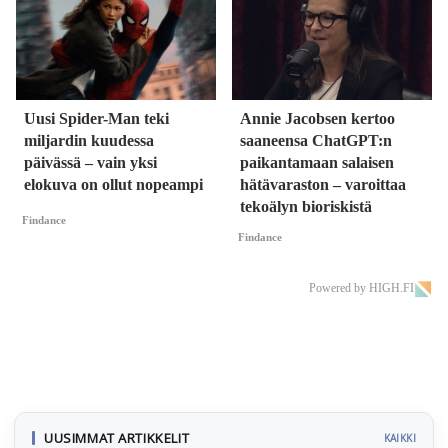
Uusi Spider-Man teki
Annie Jacobsen kertoo
miljardin kuudessa
saaneensa ChatGPT:n
päivässä – vain yksi
paikantamaan salaisen
elokuva on ollut nopeampi
hätävaraston – varoittaa
tekoälyn bioriskistä
Findance
Findance
Powered by HIGH.FI
UUSIMMAT ARTIKKELIT
KAIKKI