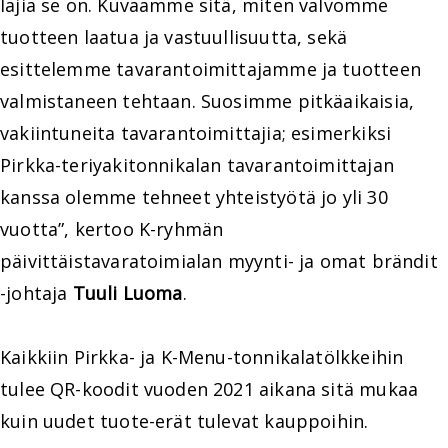
lajia se on. Kuvaamme sitä, miten valvomme
tuotteen laatua ja vastuullisuutta, sekä
esittelemme tavarantoimittajamme ja tuotteen
valmistaneen tehtaan. Suosimme pitkäaikaisia,
vakiintuneita tavarantoimittajia; esimerkiksi
Pirkka-teriyakitonnikalan tavarantoimittajan
kanssa olemme tehneet yhteistyötä jo yli 30
vuotta”, kertoo K-ryhmän
päivittäistavaratoimialan myynti- ja omat brändit
-johtaja
Tuuli Luoma
.
Kaikkiin Pirkka- ja K-Menu-tonnikalatölkkeihin
tulee QR-koodit vuoden 2021 aikana sitä mukaa
kuin uudet tuote-erät tulevat kauppoihin.