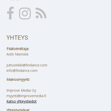
YHTEYS
Päätoimittaja:
Antti Niemelä
juttuvinkki@findance.com
info@findance.com
Mainosmyynti:
Improve Media Oy
myynti@improvemedia.fi
Katso yhteystiedot
Yhteistyöideat: