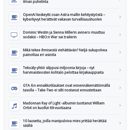
ilman puhelinta
OpenAI keskeytti osan Astra-mallin kehitystyöstä –
kyberkyvyt herättivät vakavan turvallisuushuolen
Dominic Westin ja Sienna Millerin avioero muuttuu
sodaksi – HBO:n War sai trailerin
Mikä tekee ihmisestä viehättävän? Neljä sukupolvea
painottaa eri asioita
Tekoäly-yhtiö silppusi miljoonia kirjoja – nyt
harvinaisteosten kohtalo pelottaa kirjakauppiaita
GTA 6:n ennakkotilaukset ovat ennennäkemättömällä
tasolla – Take-Two ei silti nostanut ennustettaan
Madonnan Ray of Light -albumin tuottanut William
Orbit on kuollut 69-vuotiaana
10 lausetta, joilla manipuloiva mies yrittää herättää
sääliä