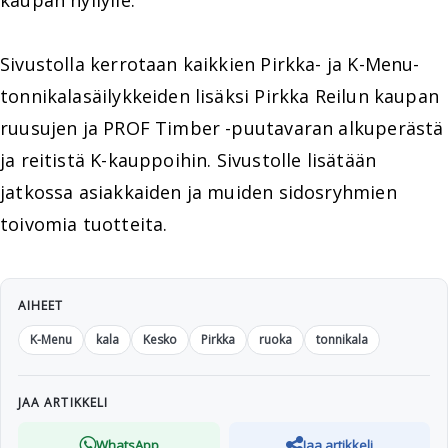
kaupan hyllylle.
Sivustolla kerrotaan kaikkien Pirkka- ja K-Menu-
tonnikalasäilykkeiden lisäksi Pirkka Reilun kaupan
ruusujen ja PROF Timber -puutavaran alkuperästä
ja reitistä K-kauppoihin. Sivustolle lisätään
jatkossa asiakkaiden ja muiden sidosryhmien
toivomia tuotteita.
AIHEET
K-Menu
kala
Kesko
Pirkka
ruoka
tonnikala
JAA ARTIKKELI
WhatsApp
Jaa artikkeli