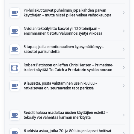
Pii-hiiliakut tuovat puhelimiin jopa kahden päivän
käyttöajan – mutta niissä piilee vaikea vaihtokauppa
Nvidian tekoälyliitto kasvoi yli 120 toimijaan –
ensimmäinen tietoturvaluonnos syntyi viikossa
5 tapaa, joilla emotionaalinen kypsymättömyys
sabotoi parisuhdetta
Robert Pattinson on leffan Chris Hansen – Primetime-
traileri näyttää To Catch a Predatorin synkän nousun
9 lausetta, joista välittäminen usein kuuluu –
ratkaisevaa on, seuraavatko teot perässä
Reddit haluaa madaltaa uusien käyttäjien esteitä –
tekoäly voi vähentää karman merkitystä
6 arkista asiaa, jotka 70- ja 80-lukujen lapset hoitivat