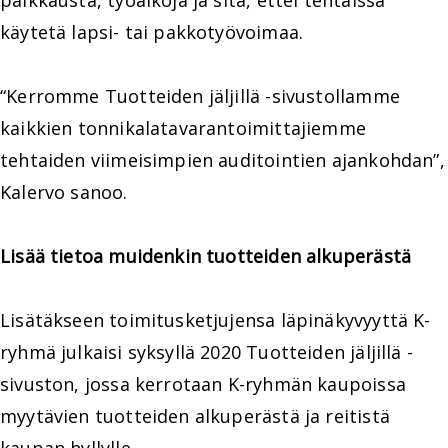
palkkausta, työaikoja ja sitä, ettei tehtaissa
käytetä lapsi- tai pakkotyövoimaa.
“Kerromme Tuotteiden jäljillä -sivustollamme
kaikkien tonnikalatavarantoimittajiemme
tehtaiden viimeisimpien auditointien ajankohdan”,
Kalervo sanoo.
Lisää tietoa muidenkin tuotteiden alkuperästä
Lisätäkseen toimitusketjujensa läpinäkyvyyttä K-
ryhmä julkaisi syksyllä 2020 Tuotteiden jäljillä -
sivuston, jossa kerrotaan K-ryhmän kaupoissa
myytävien tuotteiden alkuperästä ja reitistä