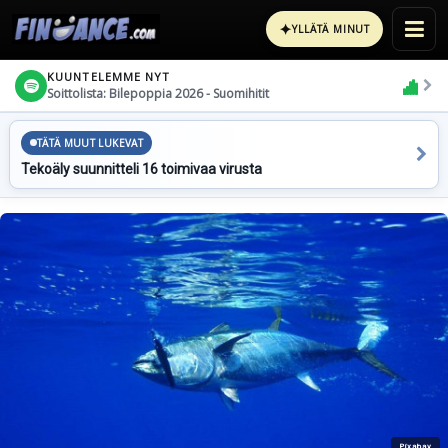
✦
YLLÄTÄ MINUT
KUUNTELEMME NYT
Soittolista: Bilepoppia 2026 - Suomihitit
TÄTÄ MUUT LUKEVAT
Tekoäly suunnitteli 16 toimivaa virusta
Pixabay