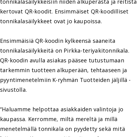
tonnikalasäilykkeisiin niiden alkuperästä ja reitistä
kertovat QR-koodit. Ensimmäiset QR-koodilliset
tonnikalasäilykkeet ovat jo kaupoissa.
Ensimmäisiä QR-koodin kylkeensä saaneita
tonnikalasäilykkeitä on Pirkka-teriyakitonnikala.
QR-koodin avulla asiakas pääsee tutustumaan
tarkemmin tuotteen alkuperään, tehtaaseen ja
pyyntimenetelmiin K-ryhmän Tuotteiden jäljillä -
sivustolla.
“Haluamme helpottaa asiakkaiden valintoja jo
kaupassa. Kerromme, miltä mereltä ja millä
menetelmällä tonnikala on pyydetty sekä mitä