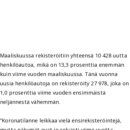
Maaliskuussa rekisteröitiin yhteensä 10 428 uutta
henkilöautoa, mikä on 13,3 prosenttia enemmän
kuin viime vuoden maaliskuussa. Tänä vuonna
uusia henkilöautoja on rekisteröity 27 978, joka on
1,0 prosenttia viime vuoden ensimmäistä
neljännestä vähemmän.
”Koronatilanne leikkaa vielä ensirekisteröintejä,
mutta näkymät ovat jo selvästi viime vuotta