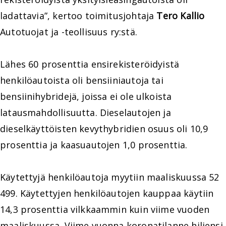
ladattavia”, kertoo toimitusjohtaja
Tero Kallio
Autotuojat ja -teollisuus ry:stä.
Lähes 60 prosenttia ensirekisteröidyistä
henkilöautoista oli bensiiniautoja tai
bensiinihybridejä, joissa ei ole ulkoista
latausmahdollisuutta. Dieselautojen ja
dieselkäyttöisten kevythybridien osuus oli 10,9
prosenttia ja kaasuautojen 1,0 prosenttia.
Käytettyjä henkilöautoja myytiin maaliskuussa 52
499. Käytettyjen henkilöautojen kauppaa käytiin
14,3 prosenttia vilkkaammin kuin viime vuoden
maaliskuussa. Viime vuonna koronatilanne hiljensi