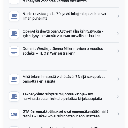
tekoäly voi vähentää karman merkitystä
6 arkista asiaa, jotka 70- ja 80-lukujen lapset hoitivat
ilman puhelinta
OpenAI keskeytti osan Astra-mallin kehitystyöstä –
kyberkyvyt herättivät vakavan turvallisuushuolen
Dominic Westin ja Sienna Millerin avioero muuttuu
sodaksi – HBO:n War sai trailerin
Mikä tekee ihmisestä viehättävän? Neljä sukupolvea
painottaa eri asioita
Tekoäly-yhtiö silppusi miljoonia kirjoja – nyt
harvinaisteosten kohtalo pelottaa kirjakauppiaita
GTA 6:n ennakkotilaukset ovat ennennäkemättömällä
tasolla – Take-Two ei silti nostanut ennustettaan