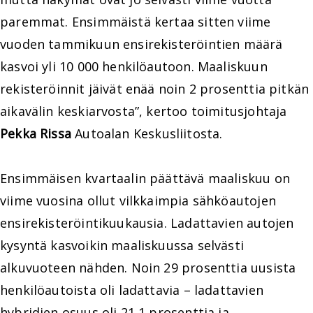
paremmat. Ensimmäistä kertaa sitten viime
vuoden tammikuun ensirekisteröintien määrä
kasvoi yli 10 000 henkilöautoon. Maaliskuun
rekisteröinnit jäivät enää noin 2 prosenttia pitkän
aikavälin keskiarvosta”, kertoo toimitusjohtaja
Pekka Rissa
Autoalan Keskusliitosta.
Ensimmäisen kvartaalin päättävä maaliskuu on
viime vuosina ollut vilkkaimpia sähköautojen
ensirekisteröintikuukausia. Ladattavien autojen
kysyntä kasvoikin maaliskuussa selvästi
alkuvuoteen nähden. Noin 29 prosenttia uusista
henkilöautoista oli ladattavia – ladattavien
hybridien osuus oli 21,1 prosenttia ja