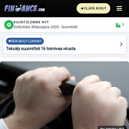
✦
YLLÄTÄ MINUT
KUUNTELEMME NYT
Soittolista: Bilepoppia 2026 - Suomihitit
TÄTÄ MUUT LUKEVAT
Tekoäly suunnitteli 16 toimivaa virusta
Rex Features / AOP