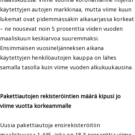
käytettyjen autojen markkinaa, mutta viime kuun
lukemat ovat pidemmässäkin aikasarjassa korkeat
– ne nousevat noin 5 prosenttia viiden vuoden
maaliskuun keskiarvoa suuremmaksi.
Ensimmäisen vuosineljänneksen aikana
käytettyjen henkilöautojen kauppa on lähes
samalla tasolla kuin viime vuoden alkukuukausina.
Pakettiautojen rekisteröintien määrä kipusi jo
viime vuotta korkeammalle
Uusia pakettiautoja ensirekisteröitiin
maaliskuussa 1 445, joka on 18,3 prosenttia viime