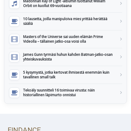
Madonnan Ray of Light -albumin tuottanut William
Orbit on kuollut 69-vuotiaana
10 lausetta, joilla manipuloiva mies yrittää herättää
sääliä
Masters of the Universe sai uuden elämän Prime
Videolla – tällainen jatko-osa voisi olla
James Gunn tyrmäsi huhun kahden Batman-jatko-osan
yhteiskuvauksista
5 kysymystä, jotka kertovat ihmisestä enemmän kuin
tavallinen small talk
Tekoäly suunnitteli 16 toimivaa virusta: näin
historiallinen läpimurto onnistui
FINDANCE