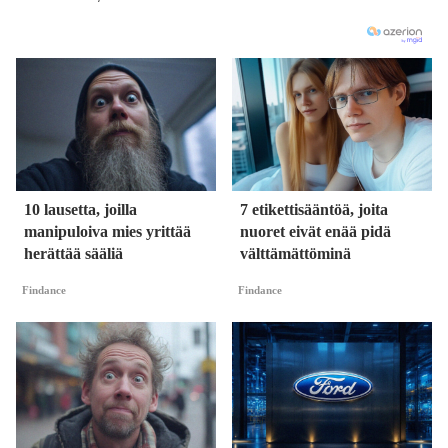
10 lausetta, joilla
7 etikettisääntöä, joita
manipuloiva mies yrittää
nuoret eivät enää pidä
herättää sääliä
välttämättöminä
Findance
Findance