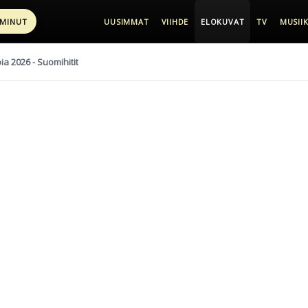
 MINUT
UUSIMMAT
VIIHDE
ELOKUVAT
TV
MUSIIK
pia 2026 - Suomihitit