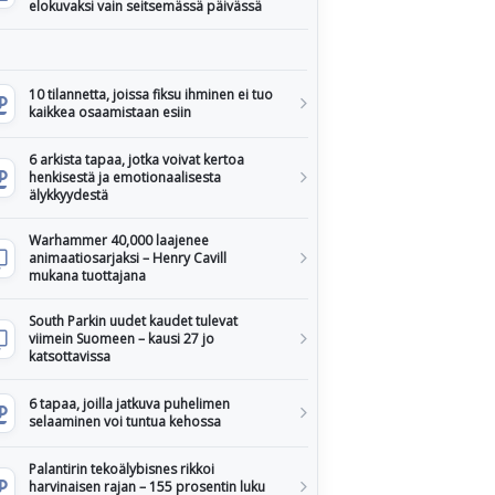
elokuvaksi vain seitsemässä päivässä
10 tilannetta, joissa fiksu ihminen ei tuo
kaikkea osaamistaan esiin
6 arkista tapaa, jotka voivat kertoa
henkisestä ja emotionaalisesta
älykkyydestä
Warhammer 40,000 laajenee
animaatiosarjaksi – Henry Cavill
mukana tuottajana
South Parkin uudet kaudet tulevat
viimein Suomeen – kausi 27 jo
katsottavissa
6 tapaa, joilla jatkuva puhelimen
selaaminen voi tuntua kehossa
Palantirin tekoälybisnes rikkoi
harvinaisen rajan – 155 prosentin luku