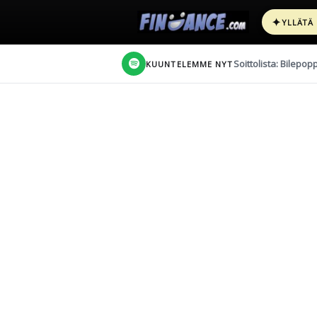
✦
YLLÄTÄ
Soittolista: Bilepop
KUUNTELEMME NYT