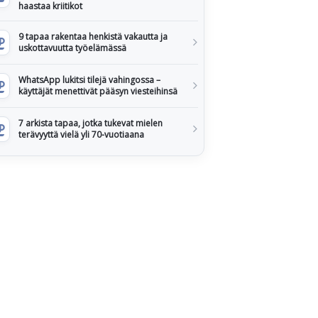
haastaa kriitikot
9 tapaa rakentaa henkistä vakautta ja
uskottavuutta työelämässä
WhatsApp lukitsi tilejä vahingossa –
käyttäjät menettivät pääsyn viesteihinsä
7 arkista tapaa, jotka tukevat mielen
terävyyttä vielä yli 70-vuotiaana