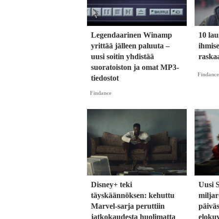
Legendaarinen Winamp
10 lau
yrittää jälleen paluuta –
ihmise
uusi soitin yhdistää
raska
suoratoiston ja omat MP3-
Findance
tiedostot
Findance
Disney+ teki
Uusi 
täyskäännöksen: kehuttu
milja
Marvel-sarja peruttiin
päiväs
jatkokaudesta huolimatta
eloku