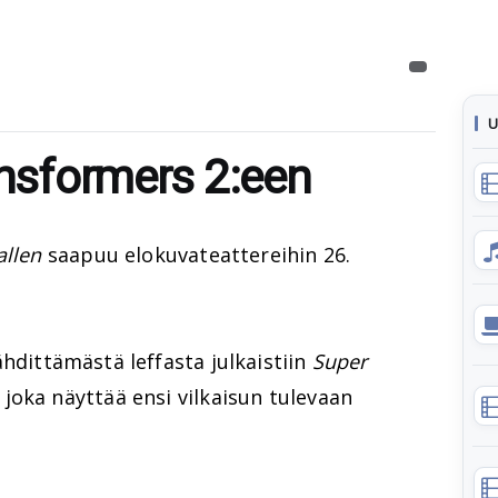
U
ansformers 2:een
allen
saapuu elokuvateattereihin 26.
hdittämästä leffasta julkaistiin
Super
oka näyttää ensi vilkaisun tulevaan