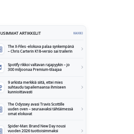
USIMMAT ARTIKKELIT
KAIKKI
The X-Files -elokuva palaa synkempänä
– Chris Carterin K18-versio sai trailerin
Spotify rikkoi valtavan rajapyykin – jo
300 miljoonaa Premium-tilaajaa
9 arkista merkkiä siitä, ettei mies
suhtaudu tapailemaansa ihmiseen
kunnioittavasti
The Odyssey avasi Travis Scottille
uuden oven – seuraavaksi tähtäimessä
omat elokuvat
Spider-Man: Brand New Day nousi
vuoden 2026 tuottoisimmaksi