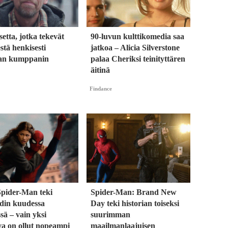
setta, jotka tekevät
90-luvun kulttikomedia saa
stä henkisesti
jatkoa – Alicia Silverstone
an kumppanin
palaa Cheriksi teinityttären
äitinä
Findance
Spider-Man teki
Spider-Man: Brand New
rdin kuudessa
Day teki historian toiseksi
sä – vain yksi
suurimman
va on ollut nopeampi
maailmanlaajuisen