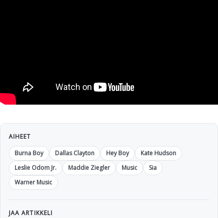
AIHEET
Burna Boy
Dallas Clayton
Hey Boy
Kate Hudson
Leslie Odom Jr.
Maddie Ziegler
Music
Sia
Warner Music
JAA ARTIKKELI