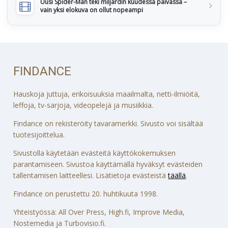
Uusi Spider-Man teki miljardin kuudessa päivässä –
vain yksi elokuva on ollut nopeampi
FINDANCE
Hauskoja juttuja, erikoisuuksia maailmalta, netti-ilmiöitä,
leffoja, tv-sarjoja, videopelejä ja musiikkia.
Findance on rekisteröity tavaramerkki. Sivusto voi sisältää
tuotesijoittelua.
Sivustolla käytetään evästeitä käyttökokemuksen
parantamiseen. Sivustoa käyttämällä hyväksyt evästeiden
tallentamisen laitteellesi. Lisätietoja evästeistä
täällä
.
Findance on perustettu 20. huhtikuuta 1998.
Yhteistyössä: All Over Press, High.fi, Improve Media,
Nostemedia ja Turbovisio.fi.