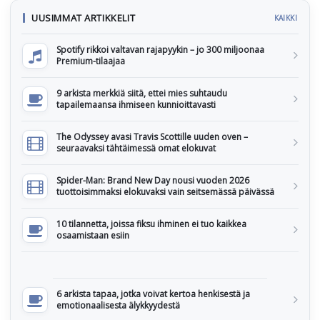
UUSIMMAT ARTIKKELIT
KAIKKI
Spotify rikkoi valtavan rajapyykin – jo 300 miljoonaa
Premium-tilaajaa
9 arkista merkkiä siitä, ettei mies suhtaudu
tapailemaansa ihmiseen kunnioittavasti
The Odyssey avasi Travis Scottille uuden oven –
seuraavaksi tähtäimessä omat elokuvat
Spider-Man: Brand New Day nousi vuoden 2026
tuottoisimmaksi elokuvaksi vain seitsemässä päivässä
10 tilannetta, joissa fiksu ihminen ei tuo kaikkea
osaamistaan esiin
6 arkista tapaa, jotka voivat kertoa henkisestä ja
emotionaalisesta älykkyydestä