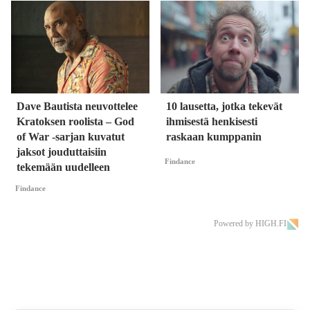
Dave Bautista neuvottelee
10 lausetta, jotka tekevät
Kratoksen roolista – God
ihmisestä henkisesti
of War -sarjan kuvatut
raskaan kumppanin
jaksot jouduttaisiin
Findance
tekemään uudelleen
Findance
Powered by HIGH.FI