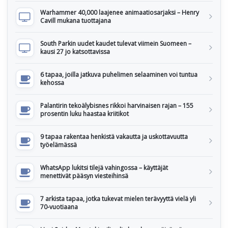
Warhammer 40,000 laajenee animaatiosarjaksi – Henry
Cavill mukana tuottajana
South Parkin uudet kaudet tulevat viimein Suomeen –
kausi 27 jo katsottavissa
6 tapaa, joilla jatkuva puhelimen selaaminen voi tuntua
kehossa
Palantirin tekoälybisnes rikkoi harvinaisen rajan – 155
prosentin luku haastaa kriitikot
9 tapaa rakentaa henkistä vakautta ja uskottavuutta
työelämässä
WhatsApp lukitsi tilejä vahingossa – käyttäjät
menettivät pääsyn viesteihinsä
7 arkista tapaa, jotka tukevat mielen terävyyttä vielä yli
70-vuotiaana