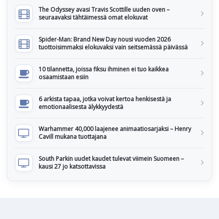
The Odyssey avasi Travis Scottille uuden oven –
seuraavaksi tähtäimessä omat elokuvat
Spider-Man: Brand New Day nousi vuoden 2026
tuottoisimmaksi elokuvaksi vain seitsemässä päivässä
10 tilannetta, joissa fiksu ihminen ei tuo kaikkea
osaamistaan esiin
6 arkista tapaa, jotka voivat kertoa henkisestä ja
emotionaalisesta älykkyydestä
Warhammer 40,000 laajenee animaatiosarjaksi – Henry
Cavill mukana tuottajana
South Parkin uudet kaudet tulevat viimein Suomeen –
kausi 27 jo katsottavissa