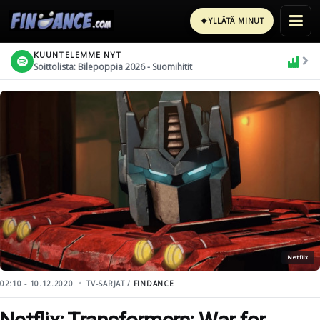
✦
YLLÄTÄ MINUT
KUUNTELEMME NYT
Soittolista: Bilepoppia 2026 - Suomihitit
Netflix
02:10 - 10.12.2020
TV-SARJAT /
FINDANCE