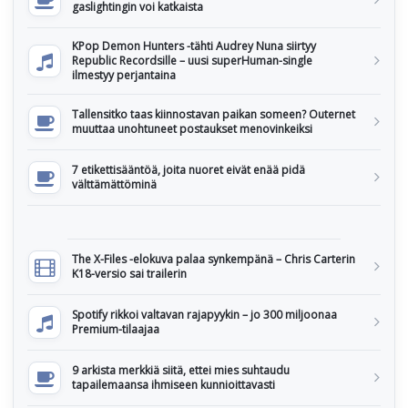
gaslightingin voi katkaista
KPop Demon Hunters -tähti Audrey Nuna siirtyy
Republic Recordsille – uusi superHuman-single
ilmestyy perjantaina
Tallensitko taas kiinnostavan paikan someen? Outernet
muuttaa unohtuneet postaukset menovinkeiksi
7 etikettisääntöä, joita nuoret eivät enää pidä
välttämättöminä
The X-Files -elokuva palaa synkempänä – Chris Carterin
K18-versio sai trailerin
Spotify rikkoi valtavan rajapyykin – jo 300 miljoonaa
Premium-tilaajaa
9 arkista merkkiä siitä, ettei mies suhtaudu
tapailemaansa ihmiseen kunnioittavasti