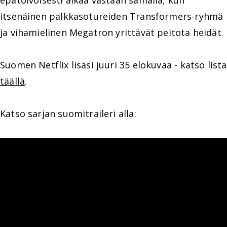
epätoivoisesti aikaa vastaan samalla, kun
itsenäinen palkkasotureiden Transformers-ryhmä
ja vihamielinen Megatron yrittävät peitota heidät.
Suomen Netflix lisäsi juuri 35 elokuvaa - katso lista
täällä
.
Katso sarjan suomitraileri alla: