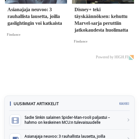
Asianajaja neuvoo: 3
Disney+ teki
rauhallista lausetta, joilla
täyskäännöksen: kehuttu
gaslightingin voi katkaista
Marvel-sarja peruttiin
jatkokaudesta huolimatta
Findance
Findance
Powered by HIGH.FI
UUSIMMAT ARTIKKELIT
KAIKKI
Sadie Sinkin salainen Spider-Man-rooli paljastui –
hahmo on keskeinen MCU:n tulevaisuudelle
Asianajaja neuvoo: 3 rauhallista lausetta, joilla