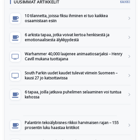
UUSIMMAT ARTIKKELIT
KAIKKI
10 tilannetta, joissa fiksu ihminen ei tuo kaikkea
osaamistaan esiin
6 arkista tapaa, jotka voivat kertoa henkisestä ja
emotionaalisesta älykkyydestä
Warhammer 40,000 laajenee animaatiosarjaksi – Henry
Cavill mukana tuottajana
South Parkin uudet kaudet tulevat viimein Suomeen –
kausi 27 jo katsottavissa
6 tapaa, joilla jatkuva puhelimen selaaminen voi tuntua
kehossa
Palantirin tekoälybisnes rikkoi harvinaisen rajan – 155
prosentin luku haastaa kriitikot