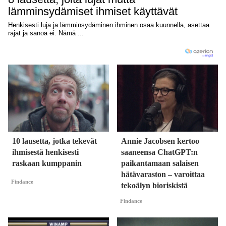
10 lausetta, jotka tekevät
Annie Jacobsen kertoo
ihmisestä henkisesti
saaneensa ChatGPT:n
raskaan kumppanin
paikantamaan salaisen
hätävaraston – varoittaa
Findance
tekoälyn bioriskistä
Findance