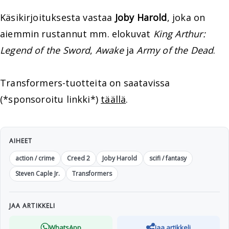
Käsikirjoituksesta vastaa
Joby Harold
, joka on
aiemmin rustannut mm. elokuvat
King Arthur:
Legend of the Sword
,
Awake
ja
Army of the Dead
.
Transformers-tuotteita on saatavissa
(*sponsoroitu linkki*)
täällä
.
AIHEET
action / crime
Creed 2
Joby Harold
scifi / fantasy
Steven Caple Jr.
Transformers
JAA ARTIKKELI
WhatsApp
Jaa artikkeli