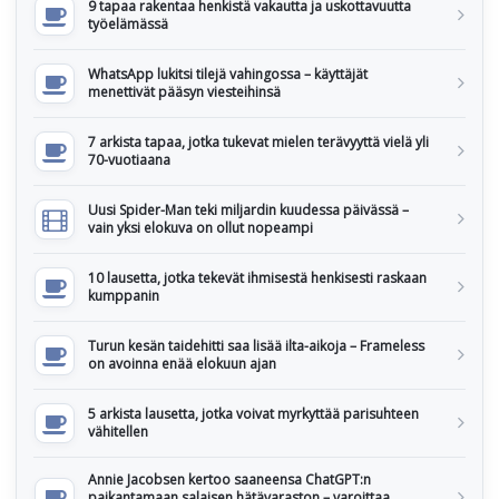
9 tapaa rakentaa henkistä vakautta ja uskottavuutta
työelämässä
WhatsApp lukitsi tilejä vahingossa – käyttäjät
menettivät pääsyn viesteihinsä
7 arkista tapaa, jotka tukevat mielen terävyyttä vielä yli
70-vuotiaana
Uusi Spider-Man teki miljardin kuudessa päivässä –
vain yksi elokuva on ollut nopeampi
10 lausetta, jotka tekevät ihmisestä henkisesti raskaan
kumppanin
Turun kesän taidehitti saa lisää ilta-aikoja – Frameless
on avoinna enää elokuun ajan
5 arkista lausetta, jotka voivat myrkyttää parisuhteen
vähitellen
Annie Jacobsen kertoo saaneensa ChatGPT:n
paikantamaan salaisen hätävaraston – varoittaa