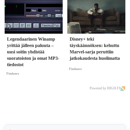
Legendaarinen Winamp
Disney+ teki
yrittää jälleen paluuta –
täyskäännöksen: kehuttu
uusi soitin yhdistää
Marvel-sarja peruttiin
suoratoiston ja omat MP3-
jatkokaudesta huolimatta
tiedostot
Findance
Findance
Powered by HIGH.FI