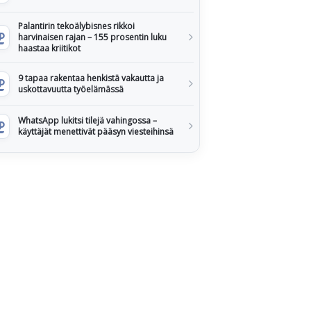
Palantirin tekoälybisnes rikkoi
harvinaisen rajan – 155 prosentin luku
haastaa kriitikot
9 tapaa rakentaa henkistä vakautta ja
uskottavuutta työelämässä
WhatsApp lukitsi tilejä vahingossa –
käyttäjät menettivät pääsyn viesteihinsä