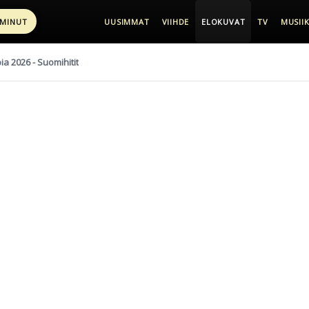
 MINUT
UUSIMMAT
VIIHDE
ELOKUVAT
TV
MUSIIK
pia 2026 - Suomihitit