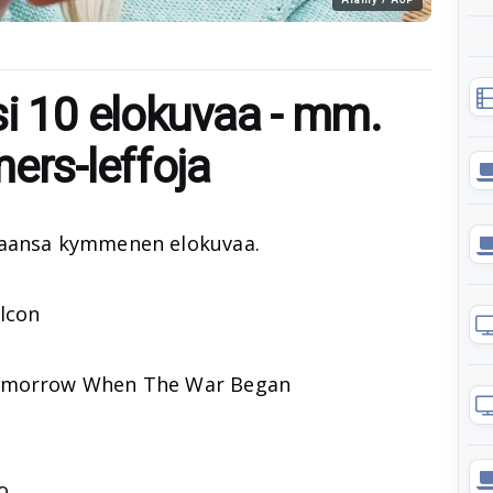
si 10 elokuvaa - mm.
ers-leffoja
maansa kymmenen elokuvaa.
lcon
Tomorrow When The War Began
o