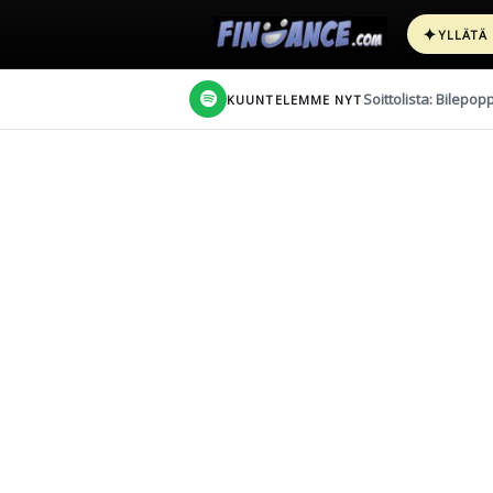
✦
YLLÄTÄ
Soittolista: Bilepop
KUUNTELEMME NYT