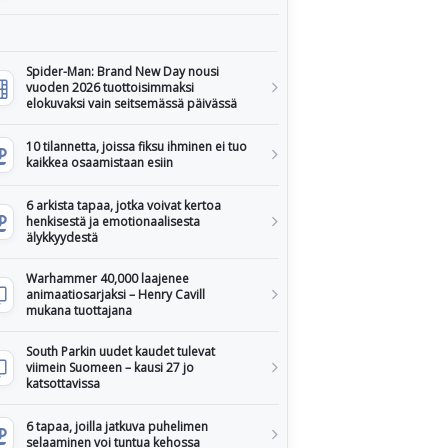
Spider-Man: Brand New Day nousi
vuoden 2026 tuottoisimmaksi
elokuvaksi vain seitsemässä päivässä
10 tilannetta, joissa fiksu ihminen ei tuo
kaikkea osaamistaan esiin
6 arkista tapaa, jotka voivat kertoa
henkisestä ja emotionaalisesta
älykkyydestä
Warhammer 40,000 laajenee
animaatiosarjaksi – Henry Cavill
mukana tuottajana
South Parkin uudet kaudet tulevat
viimein Suomeen – kausi 27 jo
katsottavissa
6 tapaa, joilla jatkuva puhelimen
selaaminen voi tuntua kehossa