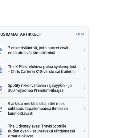
USIMMAT ARTIKKELIT
KAIKKI
7 etikettisääntöä, joita nuoret eivät
enää pidä välttämättöminä
The X-Files -elokuva palaa synkempänä
– Chris Carterin K18-versio sai trailerin
Spotify rikkoi valtavan rajapyykin – jo
300 miljoonaa Premium-tilaajaa
9 arkista merkkiä siitä, ettei mies
suhtaudu tapailemaansa ihmiseen
kunnioittavasti
The Odyssey avasi Travis Scottille
uuden oven – seuraavaksi tähtäimessä
omat elokuvat