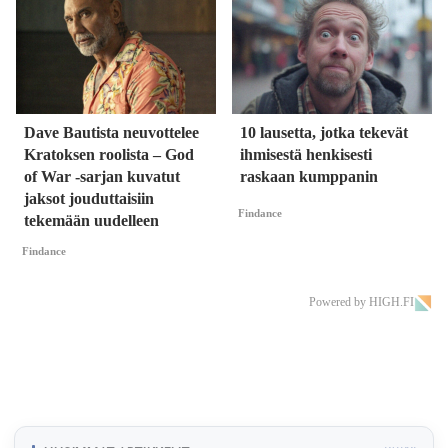
Dave Bautista neuvottelee
10 lausetta, jotka tekevät
Kratoksen roolista – God
ihmisestä henkisesti
of War -sarjan kuvatut
raskaan kumppanin
jaksot jouduttaisiin
Findance
tekemään uudelleen
Findance
Powered by HIGH.FI