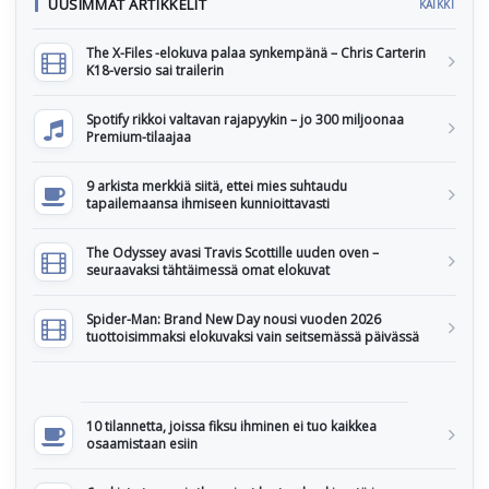
UUSIMMAT ARTIKKELIT
KAIKKI
The X-Files -elokuva palaa synkempänä – Chris Carterin
K18-versio sai trailerin
Spotify rikkoi valtavan rajapyykin – jo 300 miljoonaa
Premium-tilaajaa
9 arkista merkkiä siitä, ettei mies suhtaudu
tapailemaansa ihmiseen kunnioittavasti
The Odyssey avasi Travis Scottille uuden oven –
seuraavaksi tähtäimessä omat elokuvat
Spider-Man: Brand New Day nousi vuoden 2026
tuottoisimmaksi elokuvaksi vain seitsemässä päivässä
10 tilannetta, joissa fiksu ihminen ei tuo kaikkea
osaamistaan esiin