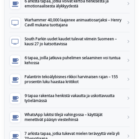
6 arkista tapaa, jotka voivat kertoa henkisestä ja
emotionaalisesta älykkyydestä
Warhammer 40,000 laajenee animaatiosarjaksi – Henry
Cavill mukana tuottajana
South Parkin uudet kaudet tulevat viimein Suomeen –
kausi 27 jo katsottavissa
6 tapaa, joilla jatkuva puhelimen selaaminen voi tuntua
kehossa
Palantirin tekoälybisnes rikkoi harvinaisen rajan – 155
prosentin luku haastaa kriitikot
9 tapaa rakentaa henkistä vakautta ja uskottavuutta
työelämässä
WhatsApp lukitsi tilejä vahingossa – käyttäjät
menettivät pääsyn viesteihinsä
7 arkista tapaa, jotka tukevat mielen terävyyttä vielä yli
70-vuotiaana