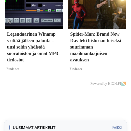
Legendaarinen Winamp
Spider-Man: Brand New
yrittää jälleen paluuta –
Day teki historian toiseksi
uusi soitin yhdistää
suurimman
suoratoiston ja omat MP3-
maailmanlaajuisen
tiedostot
avauksen
Findance
Findance
Powered by HIGH.FI
UUSIMMAT ARTIKKELIT
KAIKKI