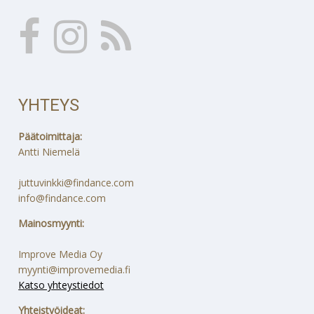
YHTEYS
Päätoimittaja:
Antti Niemelä
juttuvinkki@findance.com
info@findance.com
Mainosmyynti:
Improve Media Oy
myynti@improvemedia.fi
Katso yhteystiedot
Yhteistyöideat: