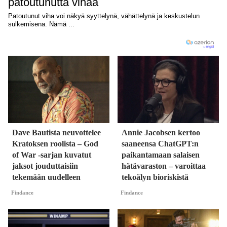
Dave Bautista neuvottelee
Annie Jacobsen kertoo
Kratoksen roolista – God
saaneensa ChatGPT:n
of War -sarjan kuvatut
paikantamaan salaisen
jaksot jouduttaisiin
hätävaraston – varoittaa
tekemään uudelleen
tekoälyn bioriskistä
Findance
Findance