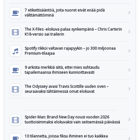
7 etikettisääntöä, joita nuoret eivät enää pidä
välttämättöminä
The X-Files -elokuva palaa synkempänä – Chris Carterin
K18-versio sai trailerin
Spotify rikkoi valtavan rajapyykin – jo 300 miljoonaa
Premium-tilaajaa
9 arkista merkkiä siitä, ettei mies suhtaudu
tapailemaansa ihmiseen kunnioittavasti
The Odyssey avasi Travis Scottille uuden oven –
seuraavaksi tähtäimessä omat elokuvat
Spider-Man: Brand New Day nousi vuoden 2026
tuottoisimmaksi elokuvaksi vain seitsemässä päivässä
10 tilannetta, joissa fiksu ihminen ei tuo kaikkea