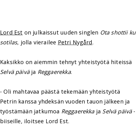
Lord Est
on julkaissut uuden singlen
Ota shottii ku
sotilas
, jolla vierailee
Petri Nygård
.
Kaksikko on aiemmin tehnyt yhteistyötä hiteissä
Selvä päivä
ja
Reggaerekka
.
- Oli mahtavaa päästä tekemään yhteistyötä
Petrin kanssa yhdeksän vuoden tauon jälkeen ja
työstämään jatkumoa
Reggaerekka
ja
Selvä päivä
-
biiseille, iloitsee Lord Est.