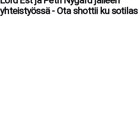
Lord Est ja Petri Nygård jälleen
yhteistyössä - Ota shottii ku sotilas