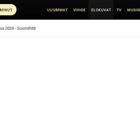
 MINUT
UUSIMMAT
VIIHDE
ELOKUVAT
TV
MUSIIK
pia 2026 - Suomihitit