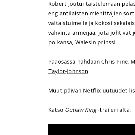
Robert joutui taistelemaan pel
englantilaisten miehittäjien sort
valtaistuimelle ja kokosi seka
vahvinta armeijaa, jota johtivat
poikansa, Walesin prinssi.
Pääosassa nähdään
Chris Pine
. 
Taylor-Johnson
.
Muut päivän Netflix-uutuudet lis
Katso
Outlaw King
-traileri alta: