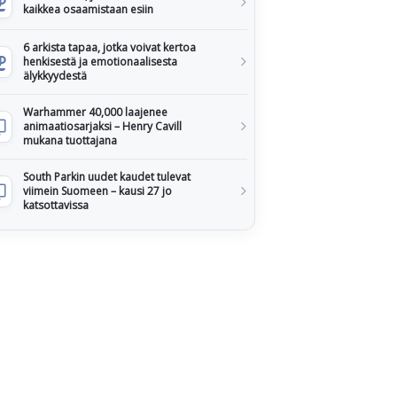
kaikkea osaamistaan esiin
6 arkista tapaa, jotka voivat kertoa
henkisestä ja emotionaalisesta
älykkyydestä
Warhammer 40,000 laajenee
animaatiosarjaksi – Henry Cavill
mukana tuottajana
South Parkin uudet kaudet tulevat
viimein Suomeen – kausi 27 jo
katsottavissa