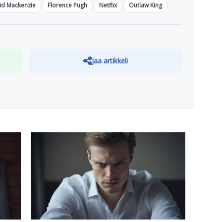
id Mackenzie
Florence Pugh
Netflix
Outlaw King
Jaa artikkeli