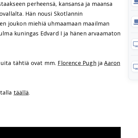
astaakseen perheensä, kansansa ja maansa
ovallalta. Hän nousi Skotlannin
laisen joukon miehiä uhmaamaan maailman
 julma kuningas Edvard I ja hänen arvaamaton
Muita tähtiä ovat mm.
Florence Pugh
ja
Aaron
talla
täällä
.