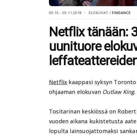
00:10 - 09.11.2018
ELOKUVAT /
FINDANCE
Netflix tänään:
uunituore eloku
leffateattereide
Netflix
kaappasi syksyn Toronton
ohjaaman elokuvan
Outlaw King
.
Tositarinan keskiössä on Robert
vuoden aikana kukistetusta aatel
lopulta lainsuojattomaksi sankar