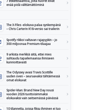
7 etikettisääntöä, joita nuoret eivät
enää pidä välttämättöminä
The X-Files -elokuva palaa synkempänä
– Chris Carterin K18-versio sai trailerin
Spotify rikkoi valtavan rajapyykin – jo
300 miljoonaa Premium-tilaajaa
9 arkista merkkiä siitä, ettei mies
suhtaudu tapailemaansa ihmiseen
kunnioittavasti
The Odyssey avasi Travis Scottille
uuden oven – seuraavaksi tähtäimessä
omat elokuvat
Spider-Man: Brand New Day nousi
vuoden 2026 tuottoisimmaksi
elokuvaksi vain seitsemässä päivässä
10 tilannetta, joissa fiksu ihminen ei tuo