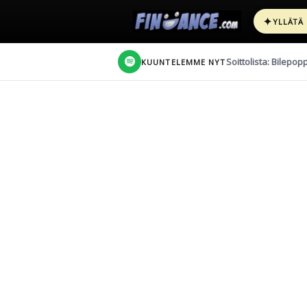
✦
YLLÄTÄ
Soittolista: Bilepop
KUUNTELEMME NYT