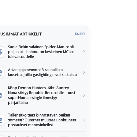
USIMMAT ARTIKKELIT
KAIKKI
Sadie Sinkin salainen Spider-Man-rooli
paljastui – hahmo on keskeinen MCU:n
tulevaisuudelle
Asianajaja neuvoo: 3 rauhallista
lausetta, joilla gaslightingin voi katkaista
KPop Demon Hunters -tähti Audrey
Nuna siirtyy Republic Recordsille – uusi
superHuman-single ilmestyy
perjantaina
Tallensitko taas kiinnostavan paikan
someen? Outernet muuttaa unohtuneet
postaukset menovinkeiksi