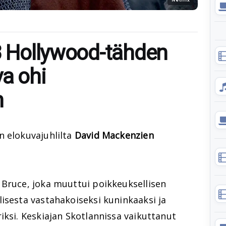
 3 Hollywood-tähden
va ohi
n
 elokuvajuhlilta
David Mackenzien
 Bruce, joka muuttui poikkeuksellisen
isesta vastahakoiseksi kuninkaaksi ja
iksi. Keskiajan Skotlannissa vaikuttanut