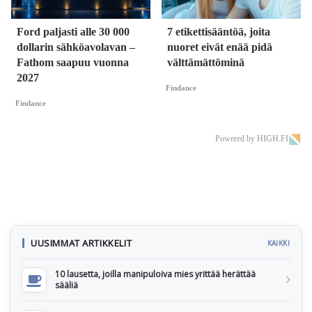
Ford paljasti alle 30 000
7 etikettisääntöä, joita
dollarin sähköavolavan –
nuoret eivät enää pidä
Fathom saapuu vuonna
välttämättöminä
2027
Findance
Findance
Powered by HIGH.FI
UUSIMMAT ARTIKKELIT
KAIKKI
10 lausetta, joilla manipuloiva mies yrittää herättää
sääliä