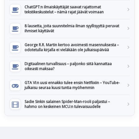
ChatGPT:n ilmaiskäyttäjät saavat rajattomat
tekstikeskustelut – nämä rajat jäävät voimaan
8 lausetta, joita suunnitelmia ilman syyllisyyttä peruvat
ihmiset käyttävät
George R.R. Martin kertoo avoimesti masennuksesta –
odotetulla kirjalla ei vieläkään ole julkaisupäivää
Digitaalinen turvallisuus – paljonko siitä kannattaa
oikeasti maksaa?
GTA VI:n uusi ennakko tulee ensin Netflixiin – YouTube-
julkaisu seuraa kuusi tuntia myöhemmin
Sadie Sinkin salainen Spider-Man-rooli paljastui –
hahmo on keskeinen MCU:n tulevaisuudelle