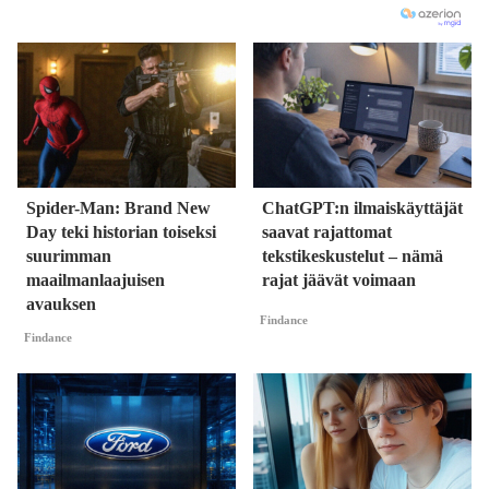
Spider-Man: Brand New
ChatGPT:n ilmaiskäyttäjät
Day teki historian toiseksi
saavat rajattomat
suurimman
tekstikeskustelut – nämä
maailmanlaajuisen
rajat jäävät voimaan
avauksen
Findance
Findance