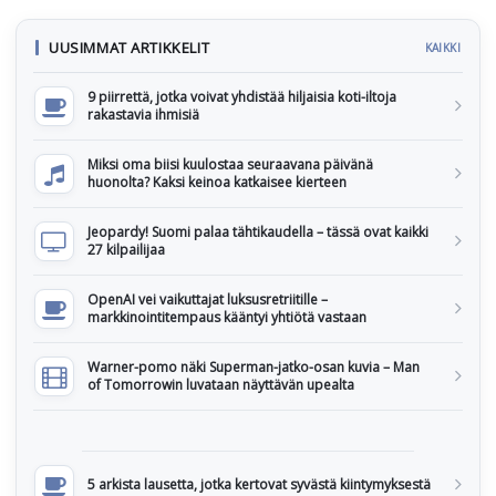
UUSIMMAT ARTIKKELIT
KAIKKI
9 piirrettä, jotka voivat yhdistää hiljaisia koti-iltoja
rakastavia ihmisiä
Miksi oma biisi kuulostaa seuraavana päivänä
huonolta? Kaksi keinoa katkaisee kierteen
Jeopardy! Suomi palaa tähtikaudella – tässä ovat kaikki
27 kilpailijaa
OpenAI vei vaikuttajat luksusretriitille –
markkinointitempaus kääntyi yhtiötä vastaan
Warner-pomo näki Superman-jatko-osan kuvia – Man
of Tomorrowin luvataan näyttävän upealta
5 arkista lausetta, jotka kertovat syvästä kiintymyksestä