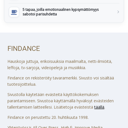
5 tapaa, joilla emotionaalinen kypsymättömyys
sabotoi parisuhdetta
FINDANCE
Hauskoja juttuja, erikoisuuksia maailmalta, netti-ilmiöitä,
leffoja, tv-sarjoja, videopelejä ja musiikkia.
Findance on rekisteröity tavaramerkki. Sivusto voi sisältää
tuotesijoittelua.
Sivustolla käytetään evästeitä käyttökokemuksen
parantamiseen. Sivustoa käyttämällä hyväksyt evästeiden
tallentamisen laitteellesi. Lisätietoja evästeistä
täällä
.
Findance on perustettu 20. huhtikuuta 1998.
Yhteistyössä: All Over Press, High.fi, Improve Media,