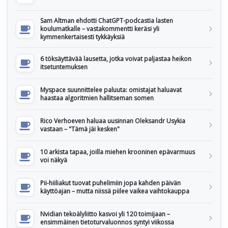
Sam Altman ehdotti ChatGPT-podcastia lasten
koulumatkalle – vastakommentti keräsi yli
kymmenkertaisesti tykkäyksiä
6 töksäyttävää lausetta, jotka voivat paljastaa heikon
itsetuntemuksen
Myspace suunnittelee paluuta: omistajat haluavat
haastaa algoritmien hallitseman somen
Rico Verhoeven haluaa uusinnan Oleksandr Usykia
vastaan – "Tämä jäi kesken"
10 arkista tapaa, joilla miehen krooninen epävarmuus
voi näkyä
Pii-hiiliakut tuovat puhelimiin jopa kahden päivän
käyttöajan – mutta niissä piilee vaikea vaihtokauppa
Nvidian tekoälyliitto kasvoi yli 120 toimijaan –
ensimmäinen tietoturvaluonnos syntyi viikossa