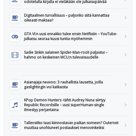
odotetulla kirjalla ei vieläkään ole julkaisupäivää
Digitaalinen turvallisuus – paljonko siitä kannattaa
oikeasti maksaa?
GTA VI:n uusi ennakko tulee ensin Netflixiin – YouTube-
julkaisu seuraa kuusi tuntia myöhemmin
Sadie Sinkin salainen Spider-Man-rooli paljastui –
hahmo on keskeinen MCU:n tulevaisuudelle
Asianajaja neuvoo: 3 rauhallista lausetta, joilla
gaslightingin voi katkaista
KPop Demon Hunters -tähti Audrey Nuna siirtyy
Republic Recordsille – uusi superHuman-single
ilmestyy perjantaina
Tallensitko taas kiinnostavan paikan someen? Outernet
muuttaa unohtuneet postaukset menovinkeiksi