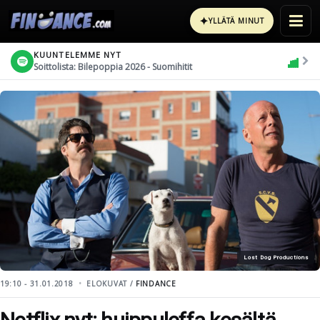
✦
YLLÄTÄ MINUT
KUUNTELEMME NYT
Soittolista: Bilepoppia 2026 - Suomihitit
Lost Dog Productions
19:10 - 31.01.2018
ELOKUVAT /
FINDANCE