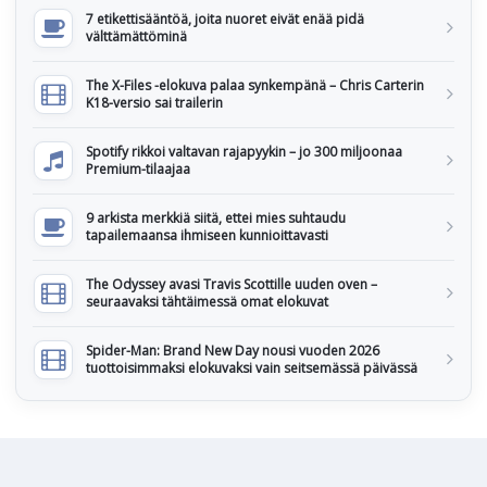
7 etikettisääntöä, joita nuoret eivät enää pidä
välttämättöminä
The X-Files -elokuva palaa synkempänä – Chris Carterin
K18-versio sai trailerin
Spotify rikkoi valtavan rajapyykin – jo 300 miljoonaa
Premium-tilaajaa
9 arkista merkkiä siitä, ettei mies suhtaudu
tapailemaansa ihmiseen kunnioittavasti
The Odyssey avasi Travis Scottille uuden oven –
seuraavaksi tähtäimessä omat elokuvat
Spider-Man: Brand New Day nousi vuoden 2026
tuottoisimmaksi elokuvaksi vain seitsemässä päivässä