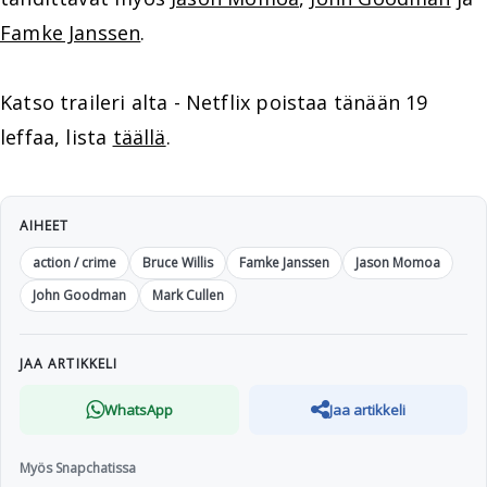
Famke Janssen
.
Katso traileri alta - Netflix poistaa tänään 19
leffaa, lista
täällä
.
AIHEET
action / crime
Bruce Willis
Famke Janssen
Jason Momoa
John Goodman
Mark Cullen
JAA ARTIKKELI
WhatsApp
Jaa artikkeli
Myös Snapchatissa