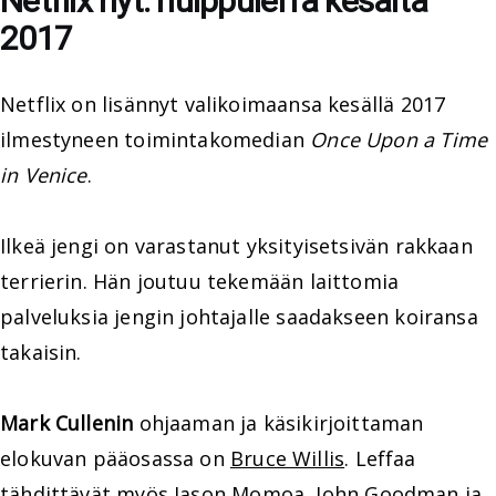
Netflix nyt: huippuleffa kesältä
2017
Netflix on lisännyt valikoimaansa kesällä 2017
ilmestyneen toimintakomedian
Once Upon a Time
in Venice
.
Ilkeä jengi on varastanut yksityisetsivän rakkaan
terrierin. Hän joutuu tekemään laittomia
palveluksia jengin johtajalle saadakseen koiransa
takaisin.
Mark Cullenin
ohjaaman ja käsikirjoittaman
elokuvan pääosassa on
Bruce Willis
. Leffaa
tähdittävät myös
Jason Momoa
,
John Goodman
ja