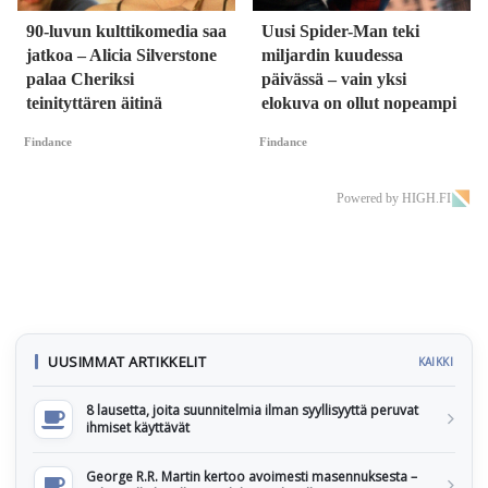
90-luvun kulttikomedia saa
Uusi Spider-Man teki
jatkoa – Alicia Silverstone
miljardin kuudessa
palaa Cheriksi
päivässä – vain yksi
teinityttären äitinä
elokuva on ollut nopeampi
Findance
Findance
Powered by HIGH.FI
UUSIMMAT ARTIKKELIT
KAIKKI
8 lausetta, joita suunnitelmia ilman syyllisyyttä peruvat
ihmiset käyttävät
George R.R. Martin kertoo avoimesti masennuksesta –