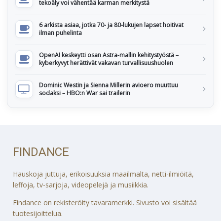
tekoäly voi vähentää karman merkitystä
6 arkista asiaa, jotka 70- ja 80-lukujen lapset hoitivat
ilman puhelinta
OpenAI keskeytti osan Astra-mallin kehitystyöstä –
kyberkyvyt herättivät vakavan turvallisuushuolen
Dominic Westin ja Sienna Millerin avioero muuttuu
sodaksi – HBO:n War sai trailerin
FINDANCE
Hauskoja juttuja, erikoisuuksia maailmalta, netti-ilmiöitä,
leffoja, tv-sarjoja, videopelejä ja musiikkia.
Findance on rekisteröity tavaramerkki. Sivusto voi sisältää
tuotesijoittelua.