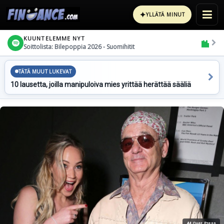
✦
YLLÄTÄ MINUT
KUUNTELEMME NYT
Soittolista: Bilepoppia 2026 - Suomihitit
TÄTÄ MUUT LUKEVAT
10 lausetta, joilla manipuloiva mies yrittää herättää sääliä
All Over Press