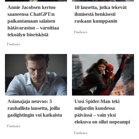
Annie Jacobsen kertoo
10 lausetta, jotka tekevät
saaneensa ChatGPT:n
ihmisestä henkisesti
paikantamaan salaisen
raskaan kumppanin
hätävaraston – varoittaa
Findance
tekoälyn bioriskistä
Findance
Asianajaja neuvoo: 3
Uusi Spider-Man teki
rauhallista lausetta, joilla
miljardin kuudessa
gaslightingin voi katkaista
päivässä – vain yksi
elokuva on ollut nopeampi
Findance
Findance