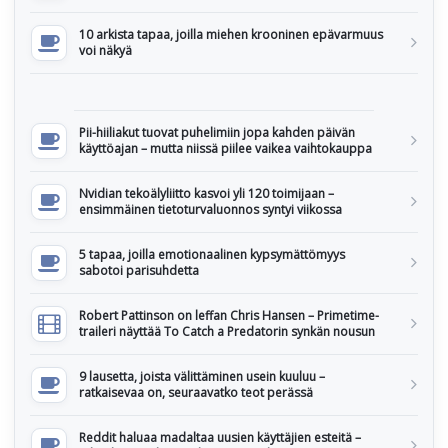
10 arkista tapaa, joilla miehen krooninen epävarmuus
voi näkyä
Pii-hiiliakut tuovat puhelimiin jopa kahden päivän
käyttöajan – mutta niissä piilee vaikea vaihtokauppa
Nvidian tekoälyliitto kasvoi yli 120 toimijaan –
ensimmäinen tietoturvaluonnos syntyi viikossa
5 tapaa, joilla emotionaalinen kypsymättömyys
sabotoi parisuhdetta
Robert Pattinson on leffan Chris Hansen – Primetime-
traileri näyttää To Catch a Predatorin synkän nousun
9 lausetta, joista välittäminen usein kuuluu –
ratkaisevaa on, seuraavatko teot perässä
Reddit haluaa madaltaa uusien käyttäjien esteitä –