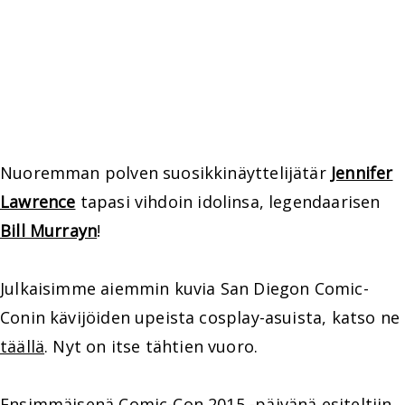
Nuoremman polven suosikkinäyttelijätär
Jennifer
Lawrence
tapasi vihdoin idolinsa, legendaarisen
Bill Murrayn
!
Julkaisimme aiemmin kuvia San Diegon Comic-
Conin kävijöiden upeista cosplay-asuista, katso ne
täällä
. Nyt on itse tähtien vuoro.
Ensimmäisenä Comic-Con 2015 -päivänä esiteltiin