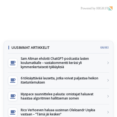
Powered by HIGH.FI
UUSIMMAT ARTIKKELIT
KAIKKI
Sam Altman ehdotti ChatGPT-podcastia lasten
koulumatkalle – vastakommentti keräsi yli
kymmenkertaisesti tykkäyksiä
6 töksäyttävää lausetta, jotka voivat paljastaa heikon
itsetuntemuksen
Myspace suunnittelee paluuta: omistajat haluavat
haastaa algoritmien hallitseman somen
Rico Verhoeven haluaa uusinnan Oleksandr Usykia
vastaan – "Tämä jäi kesken"