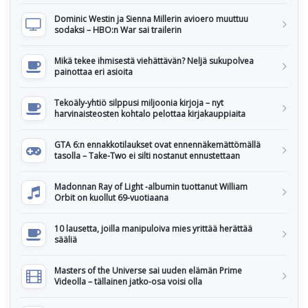
Dominic Westin ja Sienna Millerin avioero muuttuu
sodaksi – HBO:n War sai trailerin
Mikä tekee ihmisestä viehättävän? Neljä sukupolvea
painottaa eri asioita
Tekoäly-yhtiö silppusi miljoonia kirjoja – nyt
harvinaisteosten kohtalo pelottaa kirjakauppiaita
GTA 6:n ennakkotilaukset ovat ennennäkemättömällä
tasolla – Take-Two ei silti nostanut ennustettaan
Madonnan Ray of Light -albumin tuottanut William
Orbit on kuollut 69-vuotiaana
10 lausetta, joilla manipuloiva mies yrittää herättää
sääliä
Masters of the Universe sai uuden elämän Prime
Videolla – tällainen jatko-osa voisi olla