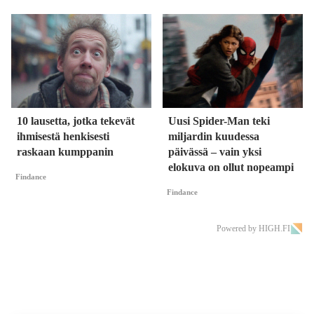
10 lausetta, jotka tekevät
Uusi Spider-Man teki
ihmisestä henkisesti
miljardin kuudessa
raskaan kumppanin
päivässä – vain yksi
elokuva on ollut nopeampi
Findance
Findance
Powered by HIGH.FI