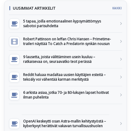
UUSIMMAT ARTIKKELIT
KAIKKI
5 tapaa, joilla emotionaalinen kypsymättömyys
sabotoi parisuhdetta
Robert Pattinson on leffan Chris Hansen – Primetime-
traileri näyttää To Catch a Predatorin synkän nousun
9 lausetta, joista välittäminen usein kuuluu –
ratkaisevaa on, seuraavatko teot perässä
Reddit haluaa madaltaa uusien käyttäjien esteitä –
tekoäly voi vähentää karman merkitystä
6 arkista asiaa, jotka 70- ja 80-lukujen lapset hoitivat
ilman puhelinta
OpenAI keskeytti osan Astra-mallin kehitystyöstä –
kyberkyvyt herättivät vakavan turvallisuushuolen