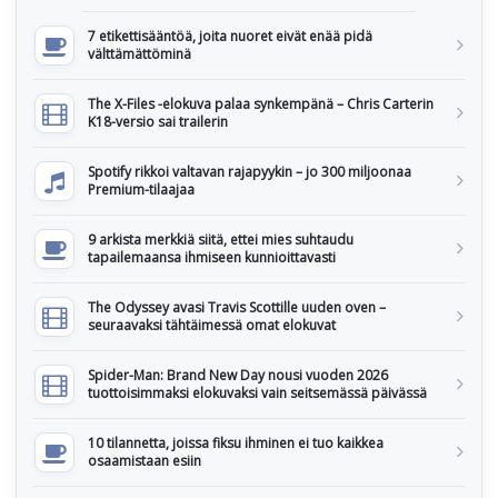
7 etikettisääntöä, joita nuoret eivät enää pidä
välttämättöminä
The X-Files -elokuva palaa synkempänä – Chris Carterin
K18-versio sai trailerin
Spotify rikkoi valtavan rajapyykin – jo 300 miljoonaa
Premium-tilaajaa
9 arkista merkkiä siitä, ettei mies suhtaudu
tapailemaansa ihmiseen kunnioittavasti
The Odyssey avasi Travis Scottille uuden oven –
seuraavaksi tähtäimessä omat elokuvat
Spider-Man: Brand New Day nousi vuoden 2026
tuottoisimmaksi elokuvaksi vain seitsemässä päivässä
10 tilannetta, joissa fiksu ihminen ei tuo kaikkea
osaamistaan esiin