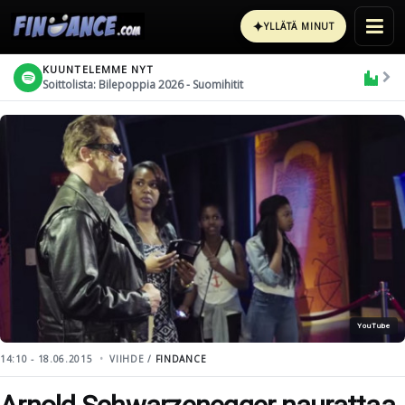
✦
YLLÄTÄ MINUT
KUUNTELEMME NYT
Soittolista: Bilepoppia 2026 - Suomihitit
YouTube
14:10 - 18.06.2015
VIIHDE /
FINDANCE