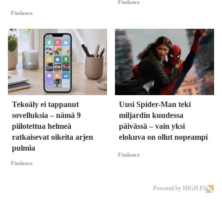
Findance
Findance
Tekoäly ei tappanut
Uusi Spider-Man teki
sovelluksia – nämä 9
miljardin kuudessa
piilotettua helmeä
päivässä – vain yksi
ratkaisevat oikeita arjen
elokuva on ollut nopeampi
pulmia
Findance
Findance
Powered by HIGH.FI