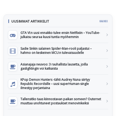
UUSIMMAT ARTIKKELIT
KAIKKI
GTA VI:n uusi ennakko tulee ensin Netflixiin – YouTube-
julkaisu seuraa kuusi tuntia myöhemmin
Sadie Sinkin salainen Spider-Man-rooli paljastui –
hahmo on keskeinen MCU:n tulevaisuudelle
Asianajaja neuvoo: 3 rauhallista lausetta, joilla
gaslightingin voi katkaista
KPop Demon Hunters -tähti Audrey Nuna siirtyy
Republic Recordsille – uusi superHuman-single
ilmestyy perjantaina
Tallensitko taas kiinnostavan paikan someen? Outernet
muuttaa unohtuneet postaukset menovinkeiksi