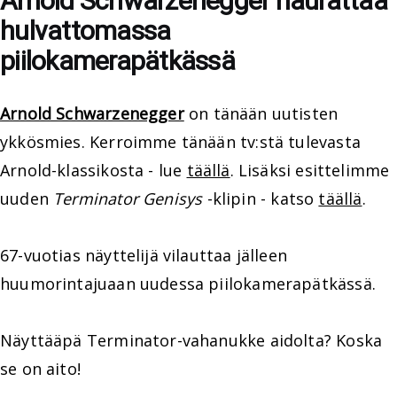
Arnold Schwarzenegger naurattaa
hulvattomassa
piilokamerapätkässä
Arnold Schwarzenegger
on tänään uutisten
ykkösmies. Kerroimme tänään tv:stä tulevasta
Arnold-klassikosta - lue
täällä
. Lisäksi esittelimme
uuden
Terminator Genisys
-klipin - katso
täällä
.
67-vuotias näyttelijä vilauttaa jälleen
huumorintajuaan uudessa piilokamerapätkässä.
Näyttääpä Terminator-vahanukke aidolta? Koska
se on aito!