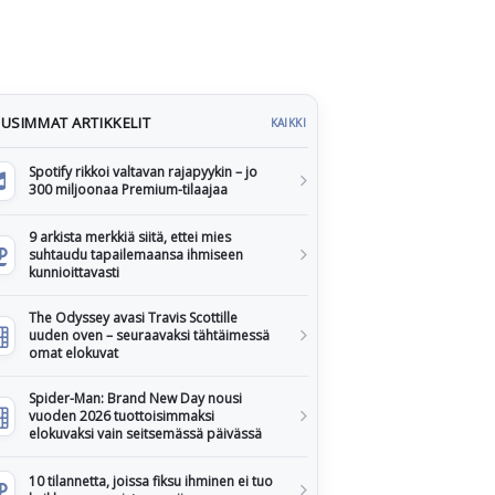
USIMMAT ARTIKKELIT
KAIKKI
Spotify rikkoi valtavan rajapyykin – jo
300 miljoonaa Premium-tilaajaa
9 arkista merkkiä siitä, ettei mies
suhtaudu tapailemaansa ihmiseen
kunnioittavasti
The Odyssey avasi Travis Scottille
uuden oven – seuraavaksi tähtäimessä
omat elokuvat
Spider-Man: Brand New Day nousi
vuoden 2026 tuottoisimmaksi
elokuvaksi vain seitsemässä päivässä
10 tilannetta, joissa fiksu ihminen ei tuo