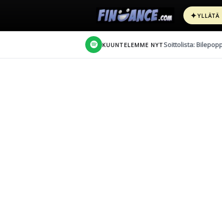
✦
YLLÄTÄ
Soittolista: Bilepop
KUUNTELEMME NYT