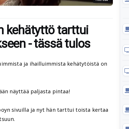
 kehätyttö tarttui
seen - tässä tulos
immista ja ihailluimmista kehätytöistä on
ään näyttää paljasta pintaa!
yn sivuilla ja nyt hän tarttui toista kertaa
tsuun.