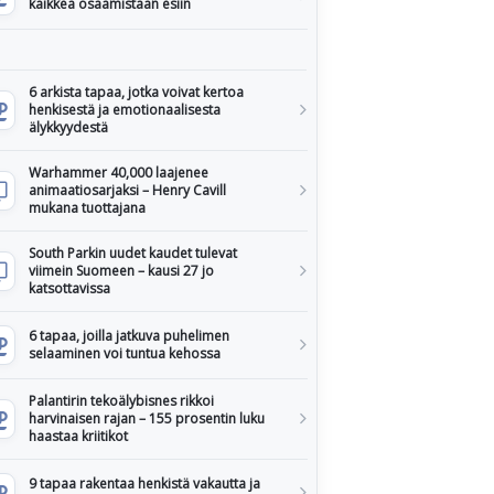
kaikkea osaamistaan esiin
6 arkista tapaa, jotka voivat kertoa
henkisestä ja emotionaalisesta
älykkyydestä
Warhammer 40,000 laajenee
animaatiosarjaksi – Henry Cavill
mukana tuottajana
South Parkin uudet kaudet tulevat
viimein Suomeen – kausi 27 jo
katsottavissa
6 tapaa, joilla jatkuva puhelimen
selaaminen voi tuntua kehossa
Palantirin tekoälybisnes rikkoi
harvinaisen rajan – 155 prosentin luku
haastaa kriitikot
9 tapaa rakentaa henkistä vakautta ja