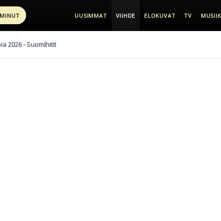
 MINUT
UUSIMMAT
VIIHDE
ELOKUVAT
TV
MUSIIK
pia 2026 - Suomihitit