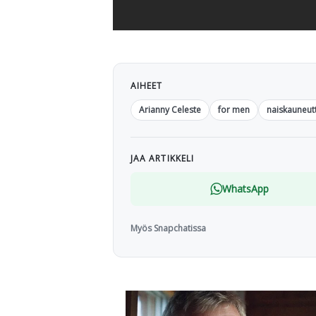
AIHEET
Arianny Celeste
for men
naiskauneut
JAA ARTIKKELI
WhatsApp
Myös Snapchatissa