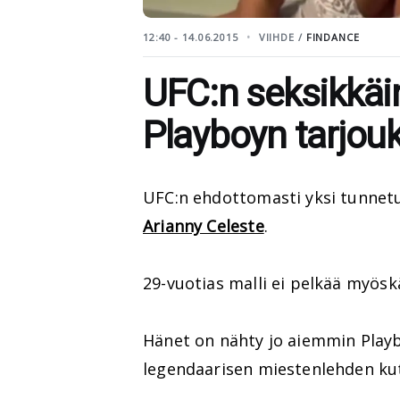
12:40 - 14.06.2015
VIIHDE /
FINDANCE
UFC:n seksikkäin
Playboyn tarjouk
UFC:n ehdottomasti yksi tunnetu
Arianny Celeste
.
29-vuotias malli ei pelkää myösk
Hänet on nähty jo aiemmin Playbo
legendaarisen miestenlehden ku