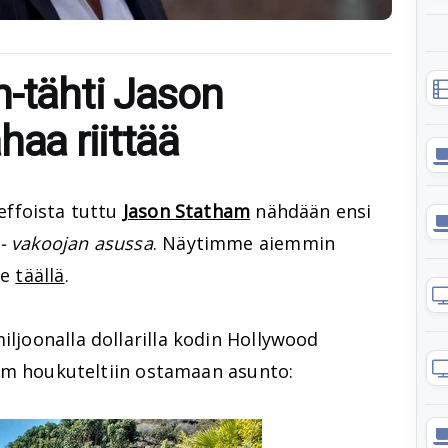
n-tähti Jason
haa riittää
effoista tuttu
Jason Statham
nähdään ensi
 - vakoojan asussa
. Näytimme aiemmin
ne
täällä
.
iljoonalla dollarilla kodin Hollywood
atham houkuteltiin ostamaan asunto: