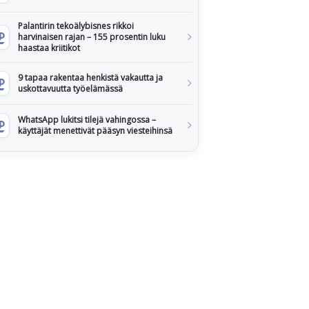
Palantirin tekoälybisnes rikkoi
harvinaisen rajan – 155 prosentin luku
haastaa kriitikot
9 tapaa rakentaa henkistä vakautta ja
uskottavuutta työelämässä
WhatsApp lukitsi tilejä vahingossa –
käyttäjät menettivät pääsyn viesteihinsä