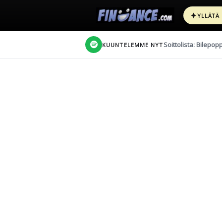
✦
YLLÄTÄ
Soittolista: Bilepop
KUUNTELEMME NYT