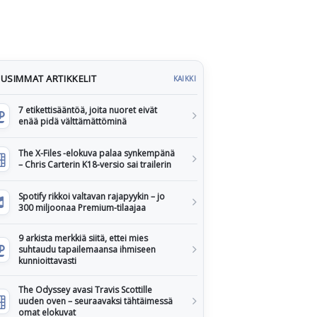
USIMMAT ARTIKKELIT
KAIKKI
7 etikettisääntöä, joita nuoret eivät
enää pidä välttämättöminä
The X-Files -elokuva palaa synkempänä
– Chris Carterin K18-versio sai trailerin
Spotify rikkoi valtavan rajapyykin – jo
300 miljoonaa Premium-tilaajaa
9 arkista merkkiä siitä, ettei mies
suhtaudu tapailemaansa ihmiseen
kunnioittavasti
The Odyssey avasi Travis Scottille
uuden oven – seuraavaksi tähtäimessä
omat elokuvat