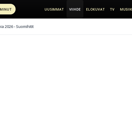
 MINUT
UUSIMMAT
VIIHDE
ELOKUVAT
TV
MUSIIK
pia 2026 - Suomihitit