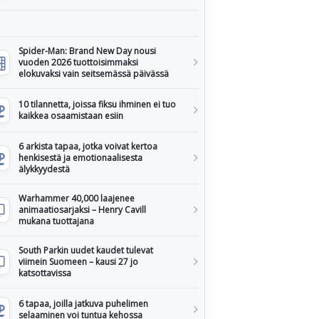
Spider-Man: Brand New Day nousi
vuoden 2026 tuottoisimmaksi
elokuvaksi vain seitsemässä päivässä
10 tilannetta, joissa fiksu ihminen ei tuo
kaikkea osaamistaan esiin
6 arkista tapaa, jotka voivat kertoa
henkisestä ja emotionaalisesta
älykkyydestä
Warhammer 40,000 laajenee
animaatiosarjaksi – Henry Cavill
mukana tuottajana
South Parkin uudet kaudet tulevat
viimein Suomeen – kausi 27 jo
katsottavissa
6 tapaa, joilla jatkuva puhelimen
selaaminen voi tuntua kehossa