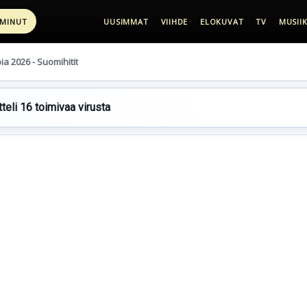
 MINUT
UUSIMMAT
VIIHDE
ELOKUVAT
TV
MUSIIK
pia 2026 - Suomihitit
teli 16 toimivaa virusta