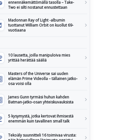
ennennäkemättömällä tasolla – Take-
Two ei silti nostanut ennustettaan
Madonnan Ray of Light -albumin
tuottanut William Orbit on kuollut 69-
vuotiaana
10 lausetta, joilla manipuloiva mies
yrittää herättää sääliä
Masters of the Universe sai uuden
elämän Prime Videolla – tällainen jatko-
osa voisi olla
James Gunn tyrmäsi huhun kahden
Batman-jatko-osan yhteiskuvauksista
5 kysymystä, jotka kertovat ihmisestä
enemmän kuin tavallinen small talk
Tekoäly suunnitteli 16 toimivaa virusta: