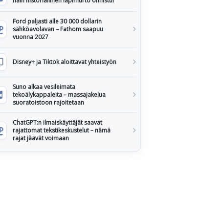
näin historiallinen läpimurto onnistui
Ford paljasti alle 30 000 dollarin
sähköavolavan – Fathom saapuu
vuonna 2027
Disney+ ja Tiktok aloittavat yhteistyön
Suno alkaa vesileimata
tekoälykappaleita – massajakelua
suoratoistoon rajoitetaan
ChatGPT:n ilmaiskäyttäjät saavat
rajattomat tekstikeskustelut – nämä
rajat jäävät voimaan