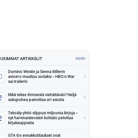
USIMMAT ARTIKKELIT
KAIKKI
Dominic Westin ja Sienna Millerin
avioero muuttuu sodaksi – HBO:n War
sai trailerin
Mikä tekee ihmisestä viehättävän? Neljä
sukupolvea painottaa eri asioita
Tekoäly-yhtiö silppusi miljoonia kirjoja –
nyt harvinaisteosten kohtalo pelottaa
kirjakauppiaita
GTA 6:n ennakkotilaukset ovat