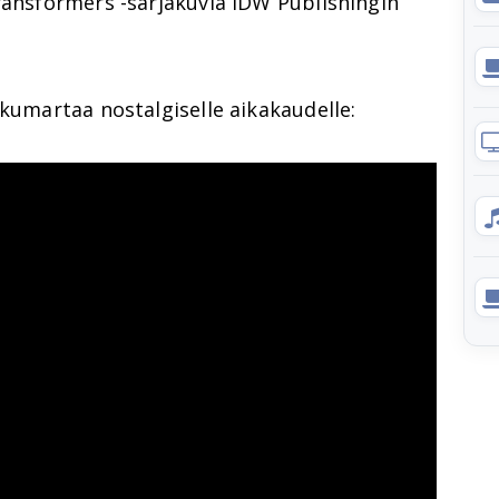
ransformers -sarjakuvia IDW Publishingin
 kumartaa nostalgiselle aikakaudelle: