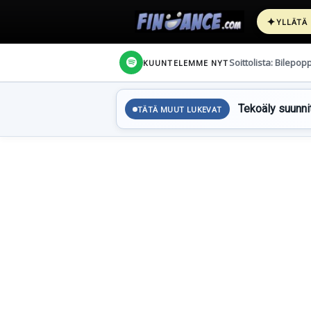
✦
YLLÄTÄ
Soittolista: Bilepop
KUUNTELEMME NYT
Tekoäly suunnit
TÄTÄ MUUT LUKEVAT