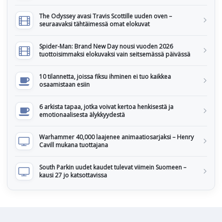
The Odyssey avasi Travis Scottille uuden oven –
seuraavaksi tähtäimessä omat elokuvat
Spider-Man: Brand New Day nousi vuoden 2026
tuottoisimmaksi elokuvaksi vain seitsemässä päivässä
10 tilannetta, joissa fiksu ihminen ei tuo kaikkea
osaamistaan esiin
6 arkista tapaa, jotka voivat kertoa henkisestä ja
emotionaalisesta älykkyydestä
Warhammer 40,000 laajenee animaatiosarjaksi – Henry
Cavill mukana tuottajana
South Parkin uudet kaudet tulevat viimein Suomeen –
kausi 27 jo katsottavissa