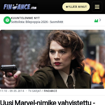
✦
YLLÄTÄ MINUT
KUUNTELEMME NYT
Soittolista: Bilepoppia 2026 - Suomihitit
11:10 - 09.05.2014
TV-SARJAT /
FINDANCE
Uusi Marvel-nimike vahvistettu -