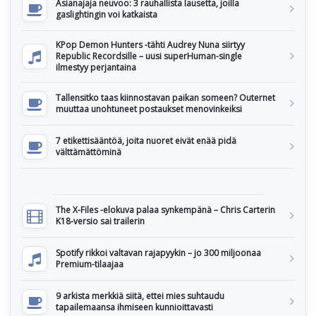
Asianajaja neuvoo: 3 rauhallista lausetta, joilla
gaslightingin voi katkaista
KPop Demon Hunters -tähti Audrey Nuna siirtyy
Republic Recordsille – uusi superHuman-single
ilmestyy perjantaina
Tallensitko taas kiinnostavan paikan someen? Outernet
muuttaa unohtuneet postaukset menovinkeiksi
7 etikettisääntöä, joita nuoret eivät enää pidä
välttämättöminä
The X-Files -elokuva palaa synkempänä – Chris Carterin
K18-versio sai trailerin
Spotify rikkoi valtavan rajapyykin – jo 300 miljoonaa
Premium-tilaajaa
9 arkista merkkiä siitä, ettei mies suhtaudu
tapailemaansa ihmiseen kunnioittavasti