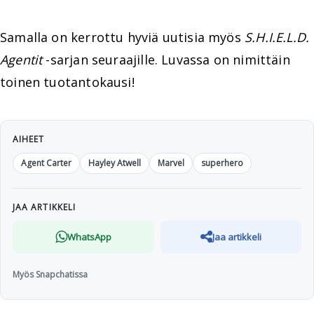
Samalla on kerrottu hyviä uutisia myös
S.H.I.E.L.D.
Agentit
-sarjan seuraajille. Luvassa on nimittäin
toinen tuotantokausi!
AIHEET
Agent Carter
Hayley Atwell
Marvel
superhero
JAA ARTIKKELI
WhatsApp
Jaa artikkeli
Myös Snapchatissa