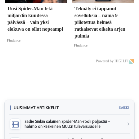
Uusi Spider-Man teki
Tekoäly ei tappanut
miljardin kuudessa
sovelluksia – nämä 9
päivässä – vain yksi
piilotettua helmeä
elokuva on ollut nopeampi
ratkaisevat oikeita arjen
pulmia
Findance
Findance
Powered by HIGH.FI
UUSIMMAT ARTIKKELIT
KAIKKI
Sadie Sinkin salainen Spider-Man-rooli paljastui –
hahmo on keskeinen MCU:n tulevaisuudelle