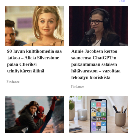
90-luvun kulttikomedia saa
Annie Jacobsen kertoo
jatkoa – Alicia Silverstone
saaneensa ChatGPT:n
palaa Cheriksi
paikantamaan salaisen
teinityttären äitinä
hätävaraston – varoittaa
tekoälyn bioriskistä
Findance
Findance