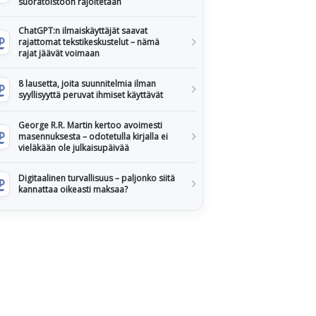
suoratoistoon rajoitetaan
ChatGPT:n ilmaiskäyttäjät saavat
rajattomat tekstikeskustelut – nämä
rajat jäävät voimaan
8 lausetta, joita suunnitelmia ilman
syyllisyyttä peruvat ihmiset käyttävät
George R.R. Martin kertoo avoimesti
masennuksesta – odotetulla kirjalla ei
vieläkään ole julkaisupäivää
Digitaalinen turvallisuus – paljonko siitä
kannattaa oikeasti maksaa?