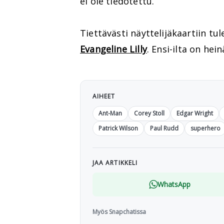
ei ole tiedotettu.
Tiettävästi näyttelijäkaartiin t
Evangeline Lilly
. Ensi-ilta on hei
AIHEET
Ant-Man
Corey Stoll
Edgar Wright
Patrick Wilson
Paul Rudd
superhero
JAA ARTIKKELI
WhatsApp
Myös Snapchatissa