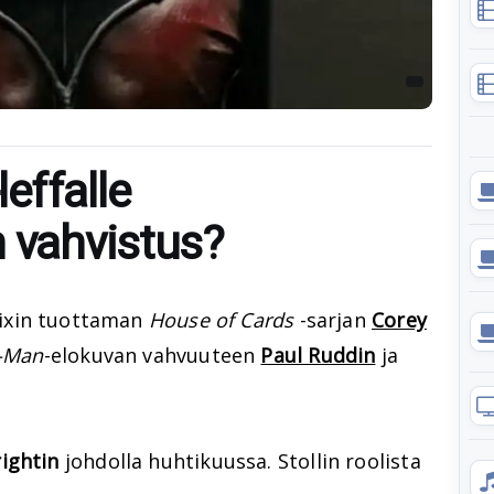
effalle
n vahvistus?
lixin tuottaman
House of Cards
-sarjan
Corey
-Man
-elokuvan vahvuuteen
Paul Ruddin
ja
ightin
johdolla huhtikuussa. Stollin roolista