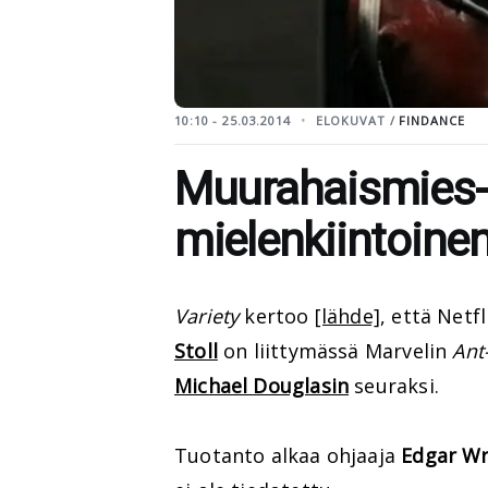
10:10 - 25.03.2014
ELOKUVAT /
FINDANCE
Muurahaismies-l
mielenkiintoine
Variety
kertoo
[lähde]
, että Netf
Stoll
on liittymässä Marvelin
Ant
Michael Douglasin
seuraksi.
Tuotanto alkaa ohjaaja
Edgar Wr