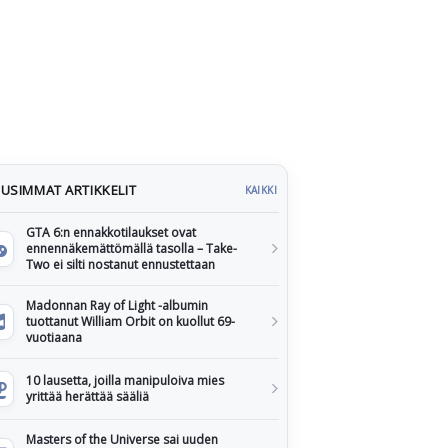
USIMMAT ARTIKKELIT
KAIKKI
GTA 6:n ennakkotilaukset ovat
ennennäkemättömällä tasolla – Take-
Two ei silti nostanut ennustettaan
Madonnan Ray of Light -albumin
tuottanut William Orbit on kuollut 69-
vuotiaana
10 lausetta, joilla manipuloiva mies
yrittää herättää sääliä
Masters of the Universe sai uuden