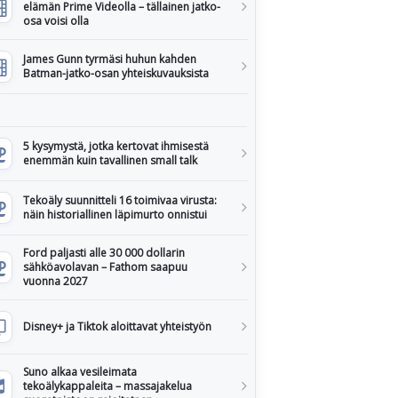
elämän Prime Videolla – tällainen jatko-
osa voisi olla
James Gunn tyrmäsi huhun kahden
Batman-jatko-osan yhteiskuvauksista
5 kysymystä, jotka kertovat ihmisestä
enemmän kuin tavallinen small talk
Tekoäly suunnitteli 16 toimivaa virusta:
näin historiallinen läpimurto onnistui
Ford paljasti alle 30 000 dollarin
sähköavolavan – Fathom saapuu
vuonna 2027
Disney+ ja Tiktok aloittavat yhteistyön
Suno alkaa vesileimata
tekoälykappaleita – massajakelua