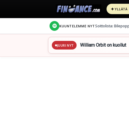
✦
YLLÄTÄ
Soittolista: Bilepop
KUUNTELEMME NYT
William Orbit on kuollut
JUURI NYT