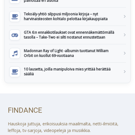
painottaa eri asioita
Tekoäly-yhtiö silppusi miljoonia kirjoja – nyt
harvinaisteosten kohtalo pelottaa kirjakauppiaita
GTA 6:n ennakkotilaukset ovat ennennäkemättömällä
tasolla – Take-Two ei silti nostanut ennustettaan
Madonnan Ray of Light -albumin tuottanut William
Orbit on kuollut 69-vuotiaana
10 lausetta, joilla manipuloiva mies yrittää herättää
sääliä
FINDANCE
Hauskoja juttuja, erikoisuuksia maailmalta, netti-ilmiöitä,
leffoja, tv-sarjoja, videopelejä ja musiikkia.