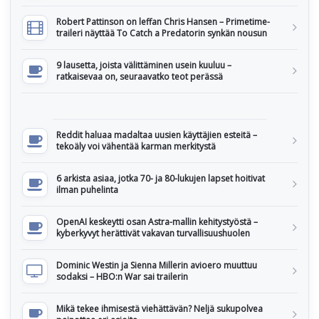
Robert Pattinson on leffan Chris Hansen – Primetime-
traileri näyttää To Catch a Predatorin synkän nousun
9 lausetta, joista välittäminen usein kuuluu –
ratkaisevaa on, seuraavatko teot perässä
Reddit haluaa madaltaa uusien käyttäjien esteitä –
tekoäly voi vähentää karman merkitystä
6 arkista asiaa, jotka 70- ja 80-lukujen lapset hoitivat
ilman puhelinta
OpenAI keskeytti osan Astra-mallin kehitystyöstä –
kyberkyvyt herättivät vakavan turvallisuushuolen
Dominic Westin ja Sienna Millerin avioero muuttuu
sodaksi – HBO:n War sai trailerin
Mikä tekee ihmisestä viehättävän? Neljä sukupolvea