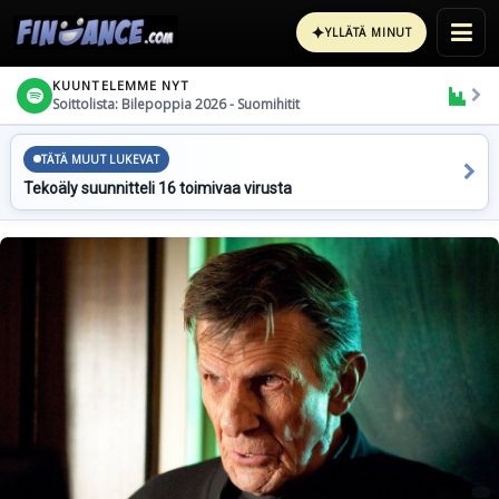
✦
YLLÄTÄ MINUT
KUUNTELEMME NYT
Soittolista: Bilepoppia 2026 - Suomihitit
TÄTÄ MUUT LUKEVAT
Tekoäly suunnitteli 16 toimivaa virusta