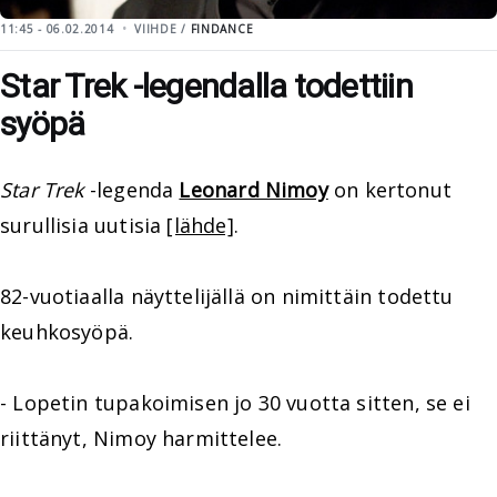
11:45 - 06.02.2014
VIIHDE /
FINDANCE
Star Trek -legendalla todettiin
syöpä
Star Trek
-legenda
Leonard Nimoy
on kertonut
surullisia uutisia
[lähde]
.
82-vuotiaalla näyttelijällä on nimittäin todettu
keuhkosyöpä.
- Lopetin tupakoimisen jo 30 vuotta sitten, se ei
riittänyt, Nimoy harmittelee.