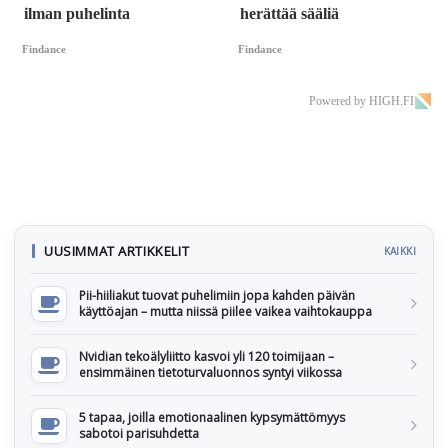
ilman puhelinta
herättää sääliä
Findance
Findance
Powered by HIGH.FI
UUSIMMAT ARTIKKELIT
KAIKKI
Pii-hiiliakut tuovat puhelimiin jopa kahden päivän
käyttöajan – mutta niissä piilee vaikea vaihtokauppa
Nvidian tekoälyliitto kasvoi yli 120 toimijaan –
ensimmäinen tietoturvaluonnos syntyi viikossa
5 tapaa, joilla emotionaalinen kypsymättömyys
sabotoi parisuhdetta