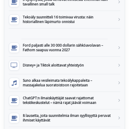
tavallinen small talk
Tekoäly suunnitteli 16 toimivaa virusta: näin
historiallinen läpimurto onnistui
Ford paljasti alle 30 000 dollarin sähköavolavan –
Fathom saapuu vuonna 2027
Disney+ ja Tiktok aloittavat yhteistyön
Suno alkaa vesileimata tekoälykappaleita –
massajakelua suoratoistoon rajoitetaan
ChatGPT:n ilmaiskäyttäjät saavat rajattomat
tekstikeskustelut – nämä rajat jäävät voimaan
8 lausetta, joita suunnitelmia ilman syyllisyyttä peruvat
ihmiset käyttävät