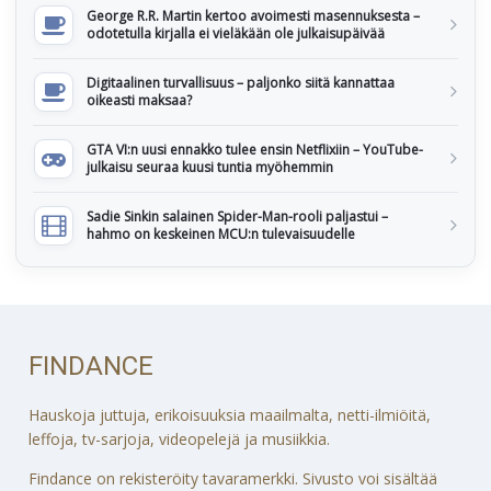
George R.R. Martin kertoo avoimesti masennuksesta –
odotetulla kirjalla ei vieläkään ole julkaisupäivää
Digitaalinen turvallisuus – paljonko siitä kannattaa
oikeasti maksaa?
GTA VI:n uusi ennakko tulee ensin Netflixiin – YouTube-
julkaisu seuraa kuusi tuntia myöhemmin
Sadie Sinkin salainen Spider-Man-rooli paljastui –
hahmo on keskeinen MCU:n tulevaisuudelle
FINDANCE
Hauskoja juttuja, erikoisuuksia maailmalta, netti-ilmiöitä,
leffoja, tv-sarjoja, videopelejä ja musiikkia.
Findance on rekisteröity tavaramerkki. Sivusto voi sisältää