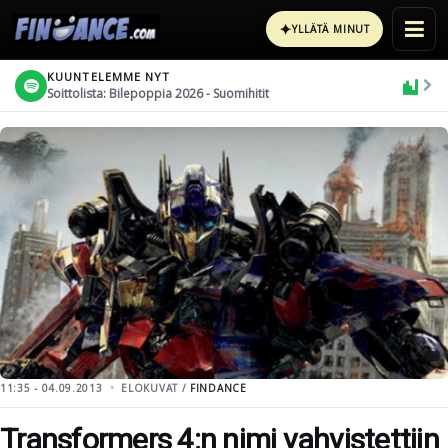
✦
YLLÄTÄ MINUT
KUUNTELEMME NYT
Soittolista: Bilepoppia 2026 - Suomihitit
11:35 - 04.09.2013
ELOKUVAT /
FINDANCE
Transformers 4:n nimi vahvistettiin