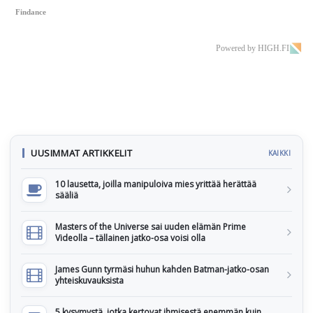
Findance
Powered by HIGH.FI
UUSIMMAT ARTIKKELIT
KAIKKI
10 lausetta, joilla manipuloiva mies yrittää herättää
sääliä
Masters of the Universe sai uuden elämän Prime
Videolla – tällainen jatko-osa voisi olla
James Gunn tyrmäsi huhun kahden Batman-jatko-osan
yhteiskuvauksista
5 kysymystä, jotka kertovat ihmisestä enemmän kuin