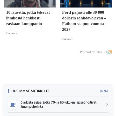
10 lausetta, jotka tekevät
Ford paljasti alle 30 000
ihmisestä henkisesti
dollarin sähköavolavan –
raskaan kumppanin
Fathom saapuu vuonna
2027
Findance
Findance
Powered by HIGH.FI
UUSIMMAT ARTIKKELIT
KAIKKI
6 arkista asiaa, jotka 70- ja 80-lukujen lapset hoitivat
ilman puhelinta