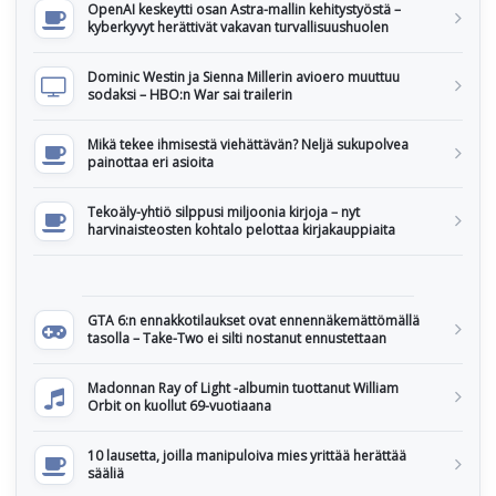
OpenAI keskeytti osan Astra-mallin kehitystyöstä –
kyberkyvyt herättivät vakavan turvallisuushuolen
Dominic Westin ja Sienna Millerin avioero muuttuu
sodaksi – HBO:n War sai trailerin
Mikä tekee ihmisestä viehättävän? Neljä sukupolvea
painottaa eri asioita
Tekoäly-yhtiö silppusi miljoonia kirjoja – nyt
harvinaisteosten kohtalo pelottaa kirjakauppiaita
GTA 6:n ennakkotilaukset ovat ennennäkemättömällä
tasolla – Take-Two ei silti nostanut ennustettaan
Madonnan Ray of Light -albumin tuottanut William
Orbit on kuollut 69-vuotiaana
10 lausetta, joilla manipuloiva mies yrittää herättää
sääliä