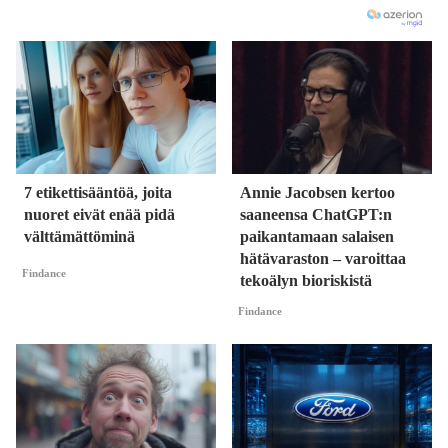
7 etikettisääntöä, joita
Annie Jacobsen kertoo
nuoret eivät enää pidä
saaneensa ChatGPT:n
välttämättöminä
paikantamaan salaisen
hätävaraston – varoittaa
Findance
tekoälyn bioriskistä
Findance