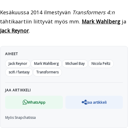
Kesäkuussa 2014 ilmestyvän
Transformers 4:n
tähtikaartiin liittyvät myös mm.
Mark Wahlberg
ja
Jack Reynor
.
AIHEET
Jack Reynor
Mark Wahlberg
Michael Bay
Nicola Peltz
scifi / fantasy
Transformers
JAA ARTIKKELI
WhatsApp
Jaa artikkeli
Myös Snapchatissa