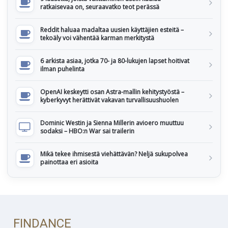
ratkaisevaa on, seuraavatko teot perässä
Reddit haluaa madaltaa uusien käyttäjien esteitä –
tekoäly voi vähentää karman merkitystä
6 arkista asiaa, jotka 70- ja 80-lukujen lapset hoitivat
ilman puhelinta
OpenAI keskeytti osan Astra-mallin kehitystyöstä –
kyberkyvyt herättivät vakavan turvallisuushuolen
Dominic Westin ja Sienna Millerin avioero muuttuu
sodaksi – HBO:n War sai trailerin
Mikä tekee ihmisestä viehättävän? Neljä sukupolvea
painottaa eri asioita
FINDANCE