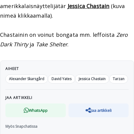
amerikkalaisnäyttelijätär
Jessica Chastain
(kuva
nimeä klikkaamalla).
Chastainin on voinut bongata mm. leffoista
Zero
Dark Thirty
ja
Take Shelter
.
AIHEET
Alexander Skarsgård
David Yates
Jessica Chastain
Tarzan
JAA ARTIKKELI
WhatsApp
Jaa artikkeli
Myös Snapchatissa