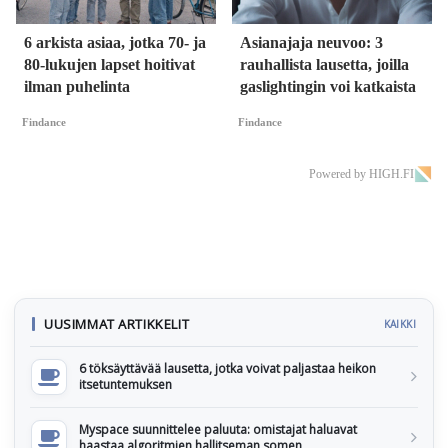
6 arkista asiaa, jotka 70- ja
Asianajaja neuvoo: 3
80-lukujen lapset hoitivat
rauhallista lausetta, joilla
ilman puhelinta
gaslightingin voi katkaista
Findance
Findance
Powered by HIGH.FI
UUSIMMAT ARTIKKELIT
KAIKKI
6 töksäyttävää lausetta, jotka voivat paljastaa heikon
itsetuntemuksen
Myspace suunnittelee paluuta: omistajat haluavat
haastaa algoritmien hallitseman somen