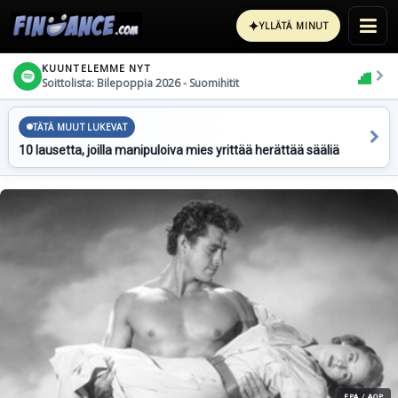
✦
YLLÄTÄ MINUT
KUUNTELEMME NYT
Soittolista: Bilepoppia 2026 - Suomihitit
TÄTÄ MUUT LUKEVAT
10 lausetta, joilla manipuloiva mies yrittää herättää sääliä
EPA / AOP