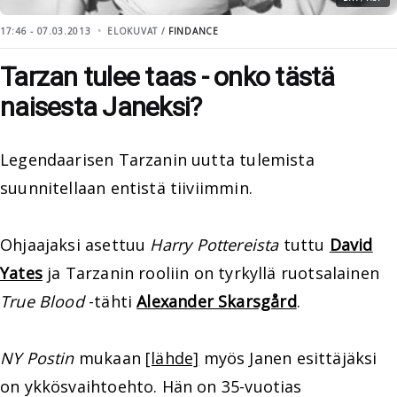
17:46 - 07.03.2013
ELOKUVAT /
FINDANCE
Tarzan tulee taas - onko tästä
naisesta Janeksi?
Legendaarisen Tarzanin uutta tulemista
suunnitellaan entistä tiiviimmin.
Ohjaajaksi asettuu
Harry Pottereista
tuttu
David
Yates
ja Tarzanin rooliin on tyrkyllä ruotsalainen
True Blood
-tähti
Alexander Skarsgård
.
NY Postin
mukaan
[lähde]
myös Janen esittäjäksi
on ykkösvaihtoehto. Hän on 35-vuotias