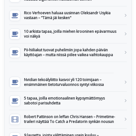
Rico Verhoeven haluaa uusinnan Oleksandr Usykia
vastaan – "Tämä jäi kesken"
10 arkista tapaa, joilla miehen krooninen epävarmuus
voi näkyä
Pii-hiiliakut tuovat puhelimiin jopa kahden päivän
käyttöajan – mutta niissä piilee vaikea vaihtokauppa
Nvidian tekoälyliitto kasvoi yli 120 toimijaan –
ensimmäinen tietoturvaluonnos syntyi viikossa
5 tapaa, joilla emotionaalinen kypsymättömyys
sabotoi parisuhdetta
Robert Pattinson on leffan Chris Hansen – Primetime-
traileri näyttää To Catch a Predatorin synkän nousun
9 lausetta, joista välittäminen usein kuuluu –