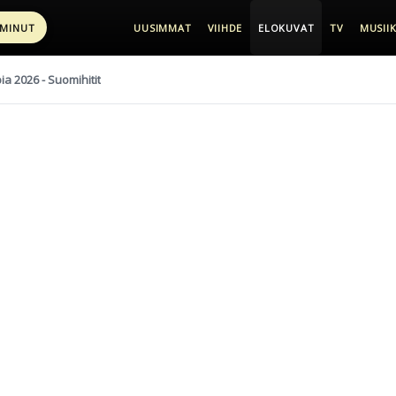
 MINUT
UUSIMMAT
VIIHDE
ELOKUVAT
TV
MUSIIK
pia 2026 - Suomihitit