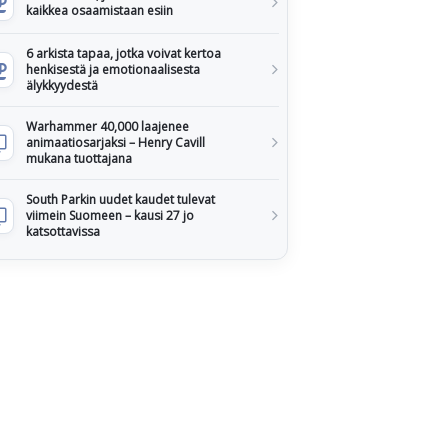
kaikkea osaamistaan esiin
6 arkista tapaa, jotka voivat kertoa
henkisestä ja emotionaalisesta
älykkyydestä
Warhammer 40,000 laajenee
animaatiosarjaksi – Henry Cavill
mukana tuottajana
South Parkin uudet kaudet tulevat
viimein Suomeen – kausi 27 jo
katsottavissa