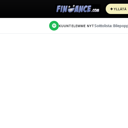
✦
YLLÄTÄ
Soittolista: Bilepop
KUUNTELEMME NYT