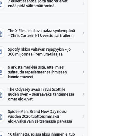
7 etikettisääntöä, joita nuoret eivät
enää pidä välttämättöminä
The X-Files -elokuva palaa synkempänä
– Chris Carterin K18-versio sai trailerin
Spotify rikkoi valtavan rajapyykin – jo
300 miljoonaa Premium-tilaajaa
9 arkista merkkiä siitä, ettei mies
suhtaudu tapailemaansa ihmiseen
kunnioittavasti
The Odyssey avasi Travis Scottille
uuden oven – seuraavaksi tähtäimessä
omat elokuvat
Spider-Man: Brand New Day nousi
vuoden 2026 tuottoisimmaksi
elokuvaksi vain seitsemässä päivässä
10 tilannetta, joissa fiksu ihminen ei tuo