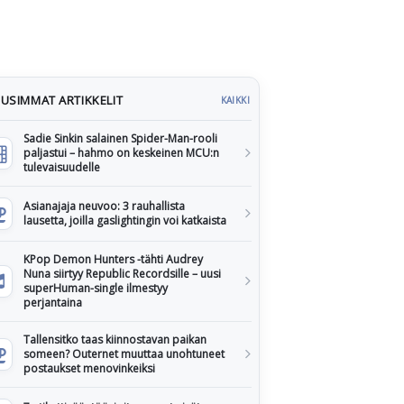
USIMMAT ARTIKKELIT
KAIKKI
Sadie Sinkin salainen Spider-Man-rooli
paljastui – hahmo on keskeinen MCU:n
tulevaisuudelle
Asianajaja neuvoo: 3 rauhallista
lausetta, joilla gaslightingin voi katkaista
KPop Demon Hunters -tähti Audrey
Nuna siirtyy Republic Recordsille – uusi
superHuman-single ilmestyy
perjantaina
Tallensitko taas kiinnostavan paikan
someen? Outernet muuttaa unohtuneet
postaukset menovinkeiksi